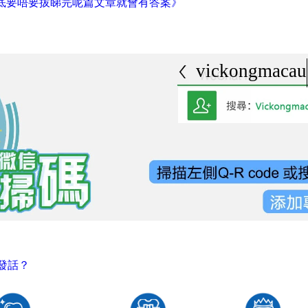
到底要唔要拔睇完呢篇文章就會有答案》
vickongmacau
發話？