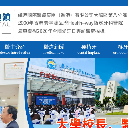
醫生介紹
醫療新聞
種植牙
箍
doctor introduction
medical news
dental implant
orthodont