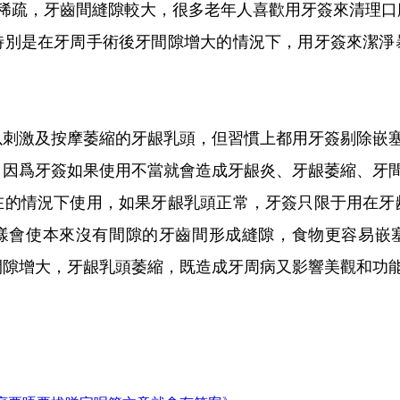
較稀疏，牙齒間縫隙較大，很多老年人喜歡用牙簽來清理口
特別是在牙周手術後牙間隙增大的情況下，用牙簽來潔淨
以刺激及按摩萎縮的牙龈乳頭，但習慣上都用牙簽剔除嵌
，因爲牙簽如果使用不當就會造成牙龈炎、牙龈萎縮、牙
在的情況下使用，如果牙龈乳頭正常，牙簽只限于用在牙
樣會使本來沒有間隙的牙齒間形成縫隙，食物更容易嵌
間隙增大，牙龈乳頭萎縮，既造成牙周病又影響美觀和功