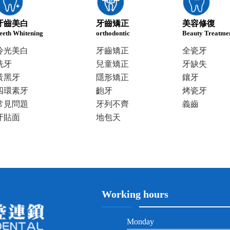
牙齒美白
牙齒矯正
美容修復
eeth Whitening
orthodontic
Beauty Treatme
冷光美白
牙齒矯正
全瓷牙
洗牙
兒童矯正
牙缺失
黃黑牙
隱形矯正
鑲牙
四環素牙
齙牙
烤瓷牙
常見問題
牙列不齊
義齒
牙貼面
地包天
Working hours
Monday