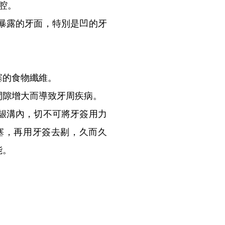
腔。
暴露的牙面，特別是凹的牙
塞的食物纖維。
間隙增大而導致牙周疾病。
龈溝內，切不可將牙簽用力
塞，再用牙簽去剔，久而久
能。