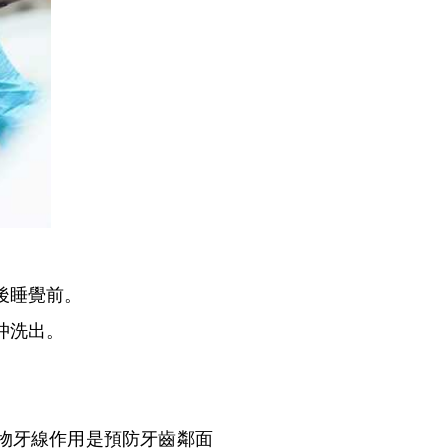
後睡覺前。
沖洗出。
物牙線作用是預防牙齒鄰面