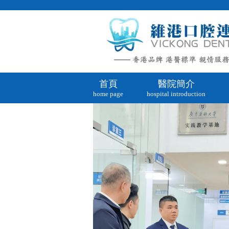
首頁
醫院簡介
home page
hospital introduction