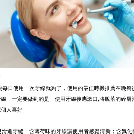
年
說每日使用一次牙線就夠了，使用的最佳時機推薦在晚餐
線，一定要做到的是：使用牙線後應漱口,將脫落的碎屑
據個人喜好。
易滑進牙縫；含薄荷味的牙線讓使用者感覺清新；含氟化