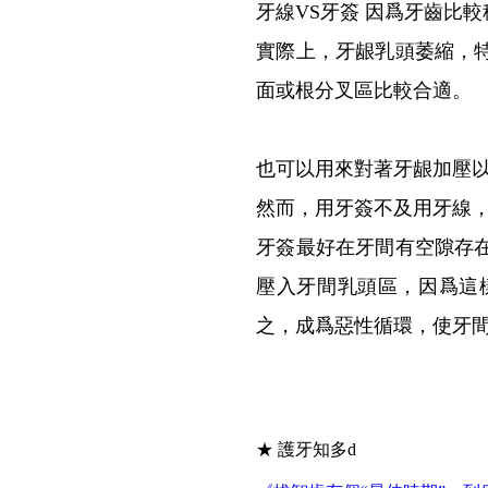
牙線VS牙簽 因爲牙齒比
實際上，牙龈乳頭萎縮，
面或根分叉區比較合適。
也可以用來對著牙龈加壓
然而，用牙簽不及用牙線
牙簽最好在牙間有空隙存
壓入牙間乳頭區，因爲這
之，成爲惡性循環，使牙
★ 護牙知多d