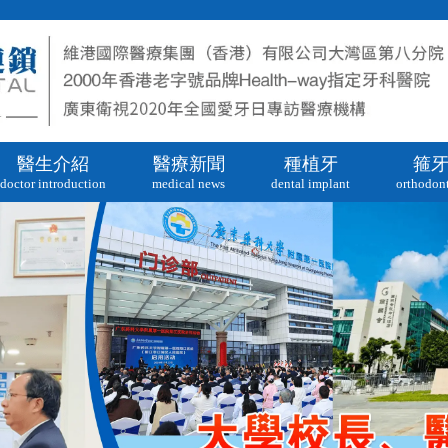
醫生介紹
醫療新聞
種植牙
箍
doctor introduction
medical news
dental implant
orthodont