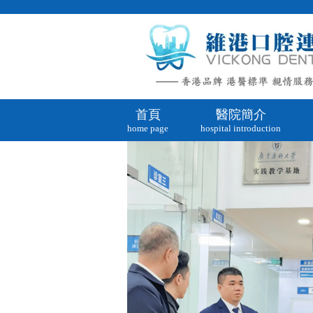
首頁
醫院簡介
home page
hospital introduction