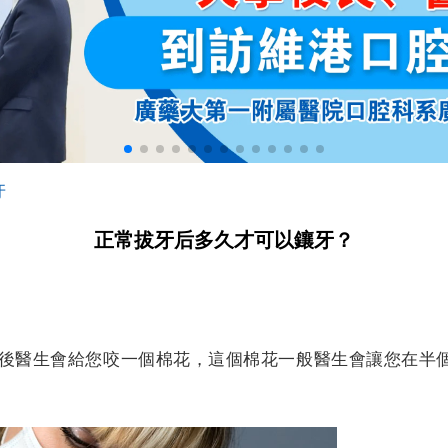
牙
正常拔牙后多久才可以鑲牙？
後醫生會給您咬一個棉花，這個棉花一般醫生會讓您在半