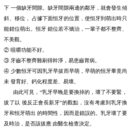
下 一個缺牙間隙。缺牙間隙兩邊的鄰牙，就會發生傾
斜、移位， 占據下面恒牙的位置，使恒牙到萌出時只
能錯位萌出。恒牙 錯位若不矯治，一輩子都不整齊、
不美觀。
② 咀嚼功能不好。
③ 牙齒不整齊難刷得幹淨，易患齒胃病。
④ 少數恒牙可因乳牙早拔而早萌，早萌的恒牙畢竟尚
未 發育好、鈣化程度差、易壞。
由此可見，“乳牙早晚是要換掉的，壞了不要緊，
拔了以 後反正會長新牙”的觀點，沒有考慮到乳牙換
牙和恒牙萌出 的時間性，因而是錯誤的。乳牙壞了要
及時治，是否該拔應 由醫生檢查決定。