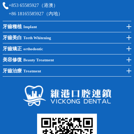
+853 65585927（港澳）
+86 18165585927（內地）
牙齒種植
Implant
前牙種植
牙齒美白
Teeth Whitening
後牙種植
冷光美白
牙齒矯正
orthodontic
單顆種植
洗牙
牙齒矯正
美容修復
Beauty Treatment
半口種植
黃黑牙
兒童矯正
全瓷牙
牙齒治療
Treatment
全口種植
四環素牙
隱形矯正
牙缺失
蛀牙補牙
常見問題
齙牙
鑲牙
智齒
牙貼面
牙列不齊
烤瓷牙
牙齦出血
地包天
義齒
拔牙
牙周炎
根管治療