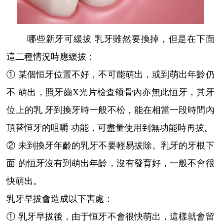
哪些新牙可緩拔 乳牙雖然要換掉，但是在下面
這二種情況時應緩拔：
① 某個恒牙位置不好，不可能萌出，或到萌出年齡仍
不 萌出，照牙齒X光片檢查颌骨內亦無此恒牙，其牙
位上的乳 牙到換牙時一般不松，能在相當一段時間內
頂替恒牙的咀嚼 功能，可盡量使用到無功能時再拔。
② 未到換牙年齡的乳牙不要輕易拔除。乳牙的牙根下
面 的恒牙沒有到萌出年齡，沒有發育好，一般不會很
快萌出。
乳牙早拔會造成以下害處：
① 乳牙早拔後，由于恒牙不會很快萌出，這樣就會留