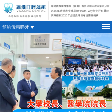
預約優惠睇牙
首頁 home page
澳門電話預約
醫院簡介 hospital introduction
微信預約
醫生介紹 doctor introduction
WhatsApp預約
醫療新聞 medical news
種植牙 dental implant
箍牙 orthodontics
收費標準 change standard
預約牙醫 contact us