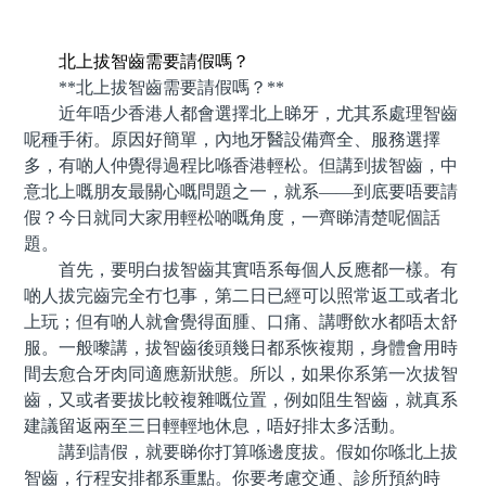
預約牙醫 contact us
北上拔智齒需要請假嗎？
**北上拔智齒需要請假嗎？**
近年唔少香港人都會選擇北上睇牙，尤其系處理智齒
呢種手術。原因好簡單，內地牙醫設備齊全、服務選擇
多，有啲人仲覺得過程比喺香港輕松。但講到拔智齒，中
意北上嘅朋友最關心嘅問題之一，就系——到底要唔要請
假？今日就同大家用輕松啲嘅角度，一齊睇清楚呢個話
題。
首先，要明白拔智齒其實唔系每個人反應都一樣。有
啲人拔完齒完全冇乜事，第二日已經可以照常返工或者北
上玩；但有啲人就會覺得面腫、口痛、講嘢飲水都唔太舒
服。一般嚟講，拔智齒後頭幾日都系恢複期，身體會用時
間去愈合牙肉同適應新狀態。所以，如果你系第一次拔智
齒，又或者要拔比較複雜嘅位置，例如阻生智齒，就真系
建議留返兩至三日輕輕地休息，唔好排太多活動。
講到請假，就要睇你打算喺邊度拔。假如你喺北上拔
智齒，行程安排都系重點。你要考慮交通、診所預約時