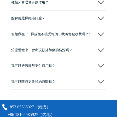
種植牙會唔會有副作用？
维港口腔種植術前會有專家醫生評估且出具植牙方案，術中使用微創植
牙設備進行微創操作，能有效減少創傷，並且都為高資曆專家醫生操
點解要選擇維港口腔？
作，會最大化避免一切副作用。
維港口腔踐行「醫道濟世」的大學校訓，各分院匯聚來自香港、內地的
博士碩士高資歷牙醫，十七年穩定開診。榮獲「2024香港企業領袖品
假如我在 CT 掃描後不接受報價，我將會被收費嗎？？
牌」、「2025香港企業領袖品牌」，是諾貝爾種植系統全球放心植牙中
心，香港新城電台與廣東衛視推薦品牌
不會！只要未開始實際服務之前，你不會被收取任何費用。
至今已服務超過三十個國家和地區的顧客，受到粵港澳大灣區及周邊城
市市民極高的口碑評價及信任推薦 珠海、深圳設有八大分院，香港亦設
治療過程中，會出現額外加價的情況嗎？
有咨詢及服務保障中心，有任何問題都可以隨時預約免費咨詢，讓人十
分放心
不會，治療前我們會詳細說明治療方案及對應的價錢，顧客同意並簽字
後，我們才會正式進行診療服務
我可以透過港幣支付費用嗎？
可以。維港口腔會按照當日匯率轉算收取費用，而匯率會及時告知客人
我可以隨時更改預約時間嗎？
可以，請盡早通過wechat或whatsapp聯絡我們，告知我們你原本預約的
時間及資料，並且重新預約的日期及時段
+853 65585927（港澳）
+86 18165585927（內地）