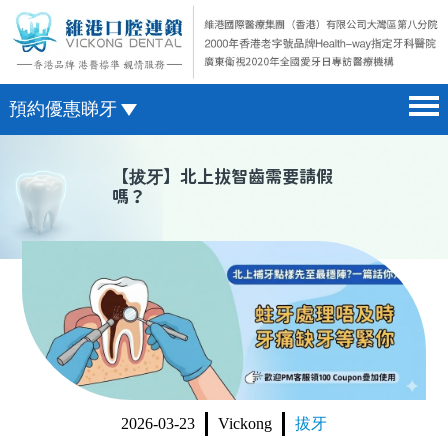
預約優惠睇牙
首頁 home page
澳門電話預約
【
拔牙
】北上拔智齒需要請假
嗎？
醫院簡介 hospital introduction
微信預約
醫生介紹 doctor introduction
WhatsApp預約
醫療新聞 medical news
種植牙 dental implant
箍牙 orthodontics
收費標準 change standard
2026-03-23
Vickong
拔牙