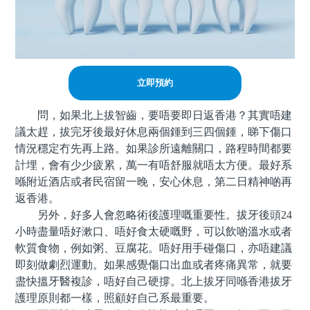
立即預約
問，如果北上拔智齒，要唔要即日返香港？其實唔建
議太趕，拔完牙後最好休息兩個鍾到三四個鍾，睇下傷口
情況穩定冇先再上路。如果診所遠離關口，路程時間都要
計埋，會有少少疲累，萬一有唔舒服就唔太方便。最好系
喺附近酒店或者民宿留一晚，安心休息，第二日精神啲再
返香港。
另外，好多人會忽略術後護理嘅重要性。拔牙後頭24
小時盡量唔好漱口、唔好食太硬嘅野，可以飲啲溫水或者
軟質食物，例如粥、豆腐花。唔好用手碰傷口，亦唔建議
即刻做劇烈運動。如果感覺傷口出血或者疼痛異常，就要
盡快搵牙醫複診，唔好自己硬撐。北上拔牙同喺香港拔牙
護理原則都一樣，照顧好自己系最重要。