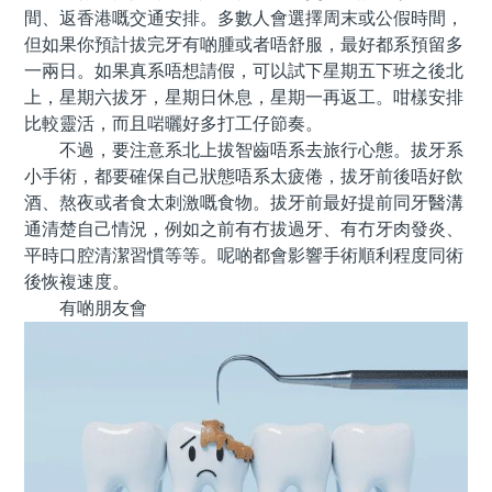
間、返香港嘅交通安排。多數人會選擇周末或公假時間，
但如果你預計拔完牙有啲腫或者唔舒服，最好都系預留多
一兩日。如果真系唔想請假，可以試下星期五下班之後北
上，星期六拔牙，星期日休息，星期一再返工。咁樣安排
比較靈活，而且啱曬好多打工仔節奏。
不過，要注意系北上拔智齒唔系去旅行心態。拔牙系
小手術，都要確保自己狀態唔系太疲倦，拔牙前後唔好飲
酒、熬夜或者食太刺激嘅食物。拔牙前最好提前同牙醫溝
通清楚自己情況，例如之前有冇拔過牙、有冇牙肉發炎、
平時口腔清潔習慣等等。呢啲都會影響手術順利程度同術
後恢複速度。
有啲朋友會