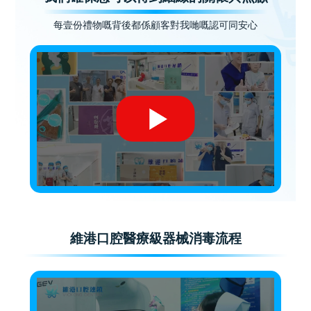
每壹份禮物嘅背後都係顧客對我哋嘅認可同安心
維港口腔醫療級器械消毒流程