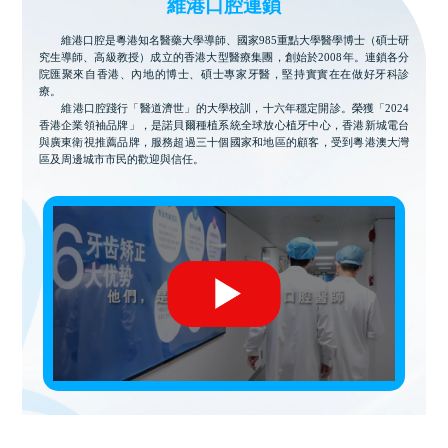
維港口腔連鎖
維港口腔是粵港知名醫藥大學導師、國家985重點大學醫學博士（碩士研
究生導師、高級教授）成立的香港大型醫療集團，創始於2008年。連鎖各分
院匯聚來自香港、內地的博士、碩士專家牙醫，堅持實實在在做好牙科診
療。
維港口腔踐行「醫道濟世」的大學校訓，十六年穩定開診。榮獲「2024
香港企業領袖品牌」，是諾貝爾種植系統全球放心植牙中心，香港新城電台
與廣東衛視推薦品牌，服務超過三十個國家和地區的顧客，受到粵港澳大灣
區及周邊城市市民的歡迎與信任。