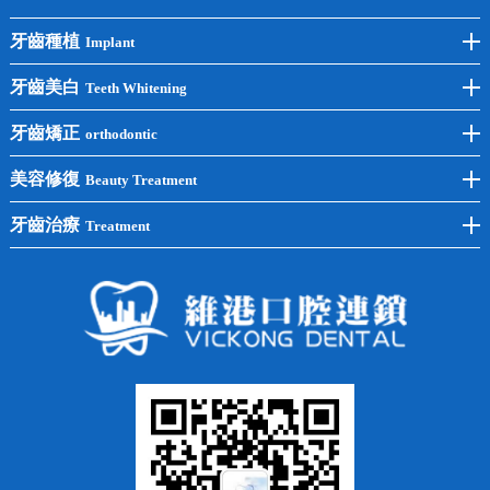
牙齒種植
Implant
前牙種植
牙齒美白
Teeth Whitening
後牙種植
冷光美白
牙齒矯正
orthodontic
單顆種植
洗牙
牙齒矯正
美容修復
Beauty Treatment
半口種植
黃黑牙
兒童矯正
全瓷牙
牙齒治療
Treatment
全口種植
四環素牙
隱形矯正
牙缺失
蛀牙補牙
常見問題
齙牙
鑲牙
智齒
牙貼面
牙列不齊
烤瓷牙
牙齦出血
地包天
義齒
拔牙
牙周炎
根管治療