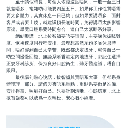
至于請假時長，每個人恢複速度唔同，一般一至三日
就差唔多，複雜啲可能要四至五日。如果你工作性質唔需
要太多體力，其實休息一日已夠；但如果要講嘢多、面對
客戶或者要上鏡，就建議預長啲時間，免得講嘢太多影響
康複。畢竟口腔系要時間愈合，逼自己太緊唔系好事。
總結嚟講，北上拔智齒要唔要請假，主要睇你拔嘅難
度、恢複速度同行程安排。最理想當然系預多啲休息時
間，唔好趕到自己太辛苦。既然都決定拔牙，就俾自己一
啲空間慢慢回複。無論系喺香港定內地拔牙，都記住選擇
正規牙科診所、保持良好口腔衛生，聽牙醫建議，唔盲目
跟風。
最後講句貼心說話，拔智齒其實唔系大事，但都系身
體護理一部分。請假與否唔系重點，重點系要做足准備、
安排得當、照顧好自己。只要計劃清晰、心態穩定，北上
拔智齒都可以成爲一次輕松、安心嘅小經曆。