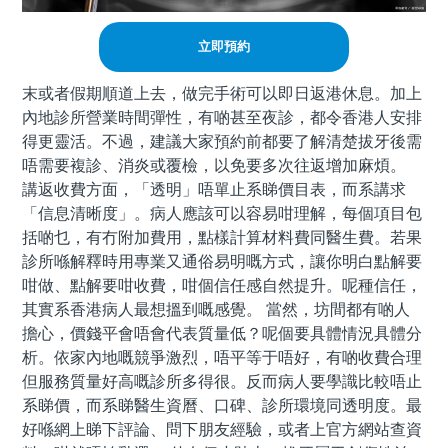
立即預約
末或者假期順道上去，做完手術可以即日返港休息。加上
內地診所營業時間彈性，有啲甚至夜診，都令香港人安排
得更靈活。不過，建議大家預約前都要了解清楚拔牙後需
唔需要複診、消炎或覆檢，以免要多次往返增加麻煩。
講返收費方面，「透明」唔單止系睇價目表，而系講求
「信息清晰度」。病人應該可以容易咁理解，每個項目包
括啲乜，有冇附加費用，點樣計算材料費同醫生費。若果
診所喺解釋時用專業又通俗易明嘅方式，讓你明白點解要
咁做、點解要咁收費，咁個信任感自然提升。呢種信任，
其實系香港病人最想搵到嘅感覺。 當然，坊間都有啲人
擔心，價錢平會唔會代表質量低？呢個要具體情況具體分
析。依家內地嘅競爭激烈，唔平等于唔好，有啲收費合理
但服務質量好高嘅診所多得很。反而病人要學識比較唔止
系睇價，而系睇醫生資曆、口碑、診所環境同透明度。最
好喺網上睇下評論、問下朋友經驗，或者上官方網站查資