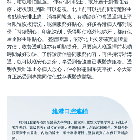
料，咁就唔怕亂選。 仲有個小貼士，拔牙屬于創傷性治
療，術後護理都唔可以忽視。北上前可以提前問清楚醫生
會點樣安排止痛、消毒同複查，有啲診所仲會通過網上平
台跟進恢複情況，呢個服務好貼心。好多香港病人都對呢
份「持續關心」印象深刻，覺得即使喺外地睇牙，都好似
屋企醫生咁貼心。 整體嚟講，依家北上拔牙確實愈嚟愈
方便，收費透明度亦有明顯提升。只要病人喺選擇前花啲
時間做好功課、了解診所信譽同服務內容，再保持清晰溝
通，就可以喺安心之余，享受到合適自己嘅醫療服務。透
明收費唔單止令病人放心，仲令醫患關系更平衡，令大家
真正感受到專業同信任並存嘅醫療體驗。
維港口腔連鎖
維港口腔是粵港知名醫藥大學導師、國家985重點大學醫學博士（碩士研
究生導師、高級教授）成立的香港大型醫療集團，創始於2008年。連鎖各分
院匯聚來自香港、內地的博士、碩士專家牙醫，堅持實實在在做好牙科診
療。