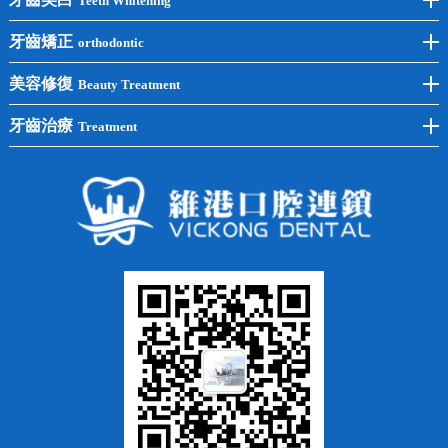
Teeth Whitening
後牙種植
冷光美白
牙齒矯正
orthodontic
單顆種植
洗牙
牙齒矯正
美容修復
Beauty Treatment
半口種植
黃黑牙
兒童矯正
全瓷牙
牙齒治療
Treatment
全口種植
四環素牙
隱形矯正
牙缺失
蛀牙補牙
常見問題
齙牙
鑲牙
智齒
牙貼面
牙列不齊
烤瓷牙
牙齦出血
地包天
義齒
拔牙
牙周炎
根管治療