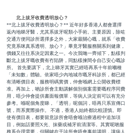
預約牙醫 contact us
北上拔牙收費透明放心？
**北上拔牙收費透明放心？** 近年好多香港人都會選擇
返內地睇牙醫，尤其系拔牙呢類小手術。主要原因，除咗
交通方便同診所選擇多之外，大家最關心嘅，就系「收費
究竟系咪真系透明、放心？」畢竟牙醫服務關系到健康，
價錢又往往系決定因素之一。今次我哋一齊傾下，點樣判
斷北上拔牙嘅收費有冇陷阱，同點樣揀間令自己安心嘅診
所。 首先要講下，北上睇牙其實已經唔再系十年前嗰種
「未知數」體驗。依家唔少內地城市嘅牙科診所，都已經
有清晰價目表，服務明碼實價，仲會喺網上公開收費標
准。再加上，啲診所會主動講解個別個案需要嘅程序同費
用，唔少仲會提供書面報價單，等病人決定前可以有充分
參考。喺呢個角度睇，「透明」呢個詞，唔再只系宣傳口
號，而系實際操作。 不過，香港人始終都比較謹慎。即
使有價目表，都要留意診所會唔會喺治療過程中追加項
目，例如話要照X光、抹藥或補牙前清潔等。其實呢啲服
務系合理需要，但關鍵在于診所會唔會事前講明，讓病人