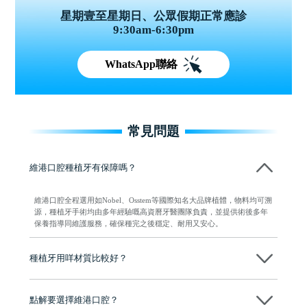
星期壹至星期日、公眾假期正常應診
9:30am-6:30pm
WhatsApp聯絡
常見問題
維港口腔種植牙有保障嗎？
維港口腔全程選用如Nobel、Osstem等國際知名大品牌植體，物料均可溯
源，種植牙手術均由多年經驗嘅高資曆牙醫團隊負責，並提供術後多年
保養指導同維護服務，確保種完之後穩定、耐用又安心。
種植牙用咩材質比較好？
現在國際上普遍用嘅係純鈦。純鈦同人體骨質相容性高，愈合得快又穩
陣，安全可靠。
點解要選擇維港口腔？