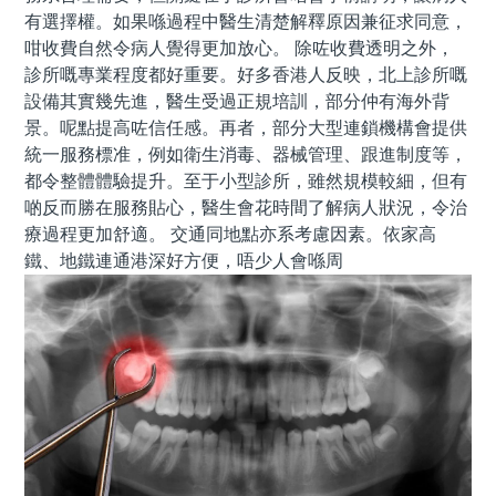
有選擇權。如果喺過程中醫生清楚解釋原因兼征求同意，
咁收費自然令病人覺得更加放心。 除咗收費透明之外，
診所嘅專業程度都好重要。好多香港人反映，北上診所嘅
設備其實幾先進，醫生受過正規培訓，部分仲有海外背
景。呢點提高咗信任感。再者，部分大型連鎖機構會提供
統一服務標准，例如衛生消毒、器械管理、跟進制度等，
都令整體體驗提升。至于小型診所，雖然規模較細，但有
啲反而勝在服務貼心，醫生會花時間了解病人狀況，令治
療過程更加舒適。 交通同地點亦系考慮因素。依家高
鐵、地鐵連通港深好方便，唔少人會喺周