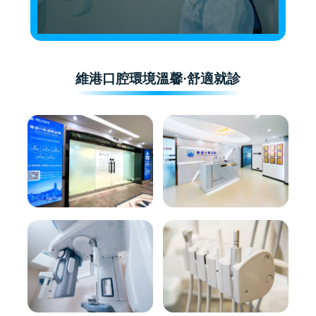
維港口腔環境溫馨·舒適就診