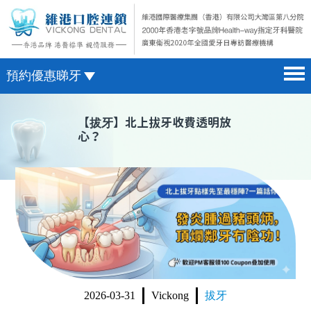
預約優惠睇牙
首頁 home page
澳門電話預約
【
拔牙
】北上拔牙收費透明放
心？
醫院簡介 hospital introduction
微信預約
醫生介紹 doctor introduction
WhatsApp預約
醫療新聞 medical news
種植牙 dental implant
箍牙 orthodontics
收費標準 change standard
2026-03-31
Vickong
拔牙