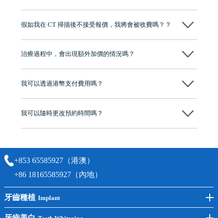
維港口腔踐行「醫道濟世」的大學校訓，各分院匯聚來自香港、內地的
博士碩士高資歷牙醫，十七年穩定開診。榮獲「2024香港企業領袖品
假如我在 CT 掃描後不接受報價，我將會被收費嗎？？
牌」、「2025香港企業領袖品牌」，是諾貝爾種植系統全球放心植牙中
心，香港新城電台與廣東衛視推薦品牌
不會！只要未開始實際服務之前，你不會被收取任何費用。
至今已服務超過三十個國家和地區的顧客，受到粵港澳大灣區及周邊城
市市民極高的口碑評價及信任推薦 珠海、深圳設有八大分院，香港亦設
治療過程中，會出現額外加價的情況嗎？
有咨詢及服務保障中心，有任何問題都可以隨時預約免費咨詢，讓人十
分放心
不會，治療前我們會詳細說明治療方案及對應的價錢，顧客同意並簽字
後，我們才會正式進行診療服務
我可以透過港幣支付費用嗎？
可以。維港口腔會按照當日匯率轉算收取費用，而匯率會及時告知客人
我可以隨時更改預約時間嗎？
可以，請盡早通過wechat或whatsapp聯絡我們，告知我們你原本預約的
時間及資料，並且重新預約的日期及時段
+853 65585927（港澳）
+86 18165585927（內地）
牙齒種植
Implant
前牙種植
牙齒美白