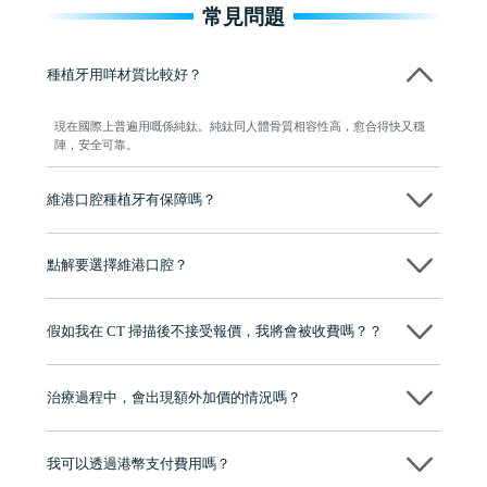
常見問題
種植牙用咩材質比較好？
現在國際上普遍用嘅係純鈦。純鈦同人體骨質相容性高，愈合得快又穩
陣，安全可靠。
維港口腔種植牙有保障嗎？
維港口腔全程選用如Nobel、Osstem等國際知名大品牌植體，物料均可溯
源，種植牙手術均由多年經驗嘅高資曆牙醫團隊負責，並提供術後多年
點解要選擇維港口腔？
保養指導同維護服務，確保種完之後穩定、耐用又安心。
維港口腔踐行「醫道濟世」的大學校訓，各分院匯聚來自香港、內地的
博士碩士高資歷牙醫，十七年穩定開診。榮獲「2024香港企業領袖品
假如我在 CT 掃描後不接受報價，我將會被收費嗎？？
牌」、「2025香港企業領袖品牌」，是諾貝爾種植系統全球放心植牙中
心，香港新城電台與廣東衛視推薦品牌
不會！只要未開始實際服務之前，你不會被收取任何費用。
至今已服務超過三十個國家和地區的顧客，受到粵港澳大灣區及周邊城
市市民極高的口碑評價及信任推薦 珠海、深圳設有八大分院，香港亦設
治療過程中，會出現額外加價的情況嗎？
有咨詢及服務保障中心，有任何問題都可以隨時預約免費咨詢，讓人十
分放心
不會，治療前我們會詳細說明治療方案及對應的價錢，顧客同意並簽字
後，我們才會正式進行診療服務
我可以透過港幣支付費用嗎？