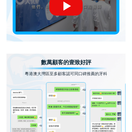
數萬顧客的壹致好評
粵港澳大灣區至多顧客認可同口碑推薦的牙科