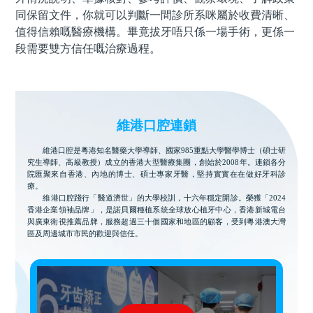
同保留文件，你就可以判斷一間診所系咪屬於收費清晰、
值得信賴嘅醫療機構。畢竟拔牙唔只係一場手術，更係一
段需要雙方信任嘅治療過程。
維港口腔連鎖
維港口腔是粵港知名醫藥大學導師、國家985重點大學醫學博士（碩士研
究生導師、高級教授）成立的香港大型醫療集團，創始於2008年。連鎖各分
院匯聚來自香港、內地的博士、碩士專家牙醫，堅持實實在在做好牙科診
療。
維港口腔踐行「醫道濟世」的大學校訓，十六年穩定開診。榮獲「2024
香港企業領袖品牌」，是諾貝爾種植系統全球放心植牙中心，香港新城電台
與廣東衛視推薦品牌，服務超過三十個國家和地區的顧客，受到粵港澳大灣
區及周邊城市市民的歡迎與信任。