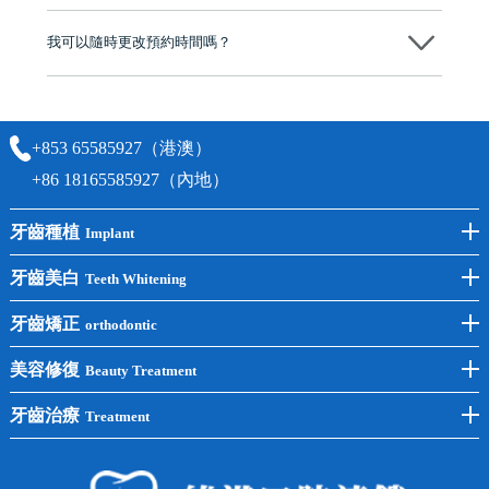
可以。維港口腔會按照當日匯率轉算收取費用，而匯率會及時告知客人
我可以隨時更改預約時間嗎？
可以，請盡早通過wechat或whatsapp聯絡我們，告知我們你原本預約的
時間及資料，並且重新預約的日期及時段
+853 65585927（港澳）
+86 18165585927（內地）
牙齒種植
Implant
前牙種植
牙齒美白
Teeth Whitening
後牙種植
冷光美白
牙齒矯正
orthodontic
單顆種植
洗牙
牙齒矯正
美容修復
Beauty Treatment
半口種植
黃黑牙
兒童矯正
全瓷牙
牙齒治療
Treatment
全口種植
四環素牙
隱形矯正
牙缺失
蛀牙補牙
常見問題
齙牙