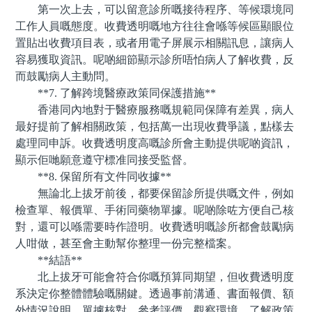
第一次上去，可以留意診所嘅接待程序、等候環境同
工作人員嘅態度。收費透明嘅地方往往會喺等候區顯眼位
置貼出收費項目表，或者用電子屏展示相關訊息，讓病人
容易獲取資訊。呢啲細節顯示診所唔怕病人了解收費，反
而鼓勵病人主動問。
**7. 了解跨境醫療政策同保護措施**
香港同內地對于醫療服務嘅規範同保障有差異，病人
最好提前了解相關政策，包括萬一出現收費爭議，點樣去
處理同申訴。收費透明度高嘅診所會主動提供呢啲資訊，
顯示佢哋願意遵守標准同接受監督。
**8. 保留所有文件同收據**
無論北上拔牙前後，都要保留診所提供嘅文件，例如
檢查單、報價單、手術同藥物單據。呢啲除咗方便自己核
對，還可以喺需要時作證明。收費透明嘅診所都會鼓勵病
人咁做，甚至會主動幫你整理一份完整檔案。
**結語**
北上拔牙可能會符合你嘅預算同期望，但收費透明度
系決定你整體體驗嘅關鍵。透過事前溝通、書面報價、額
外情況說明、單據核對、參考評價、觀察環境、了解政策