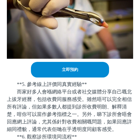
立即預約
**5. 參考線上評價同真實經驗**
而家好多人會喺網絡平台或者社交媒體分享自己嘅北
上拔牙經曆，包括收費同服務感受。雖然唔可以完全相信
所有評論，但如果多數人都提到診所收費明朗、解釋清
楚，咁你可以當作參考指標之一。另外，睇下診所會唔會
回應網上評論，尤其係針對收費相關嘅問題，如果回應詳
細同禮貌，通常代表佢哋在乎透明度同顧客感受。
**6. 觀察診所環境同流程**