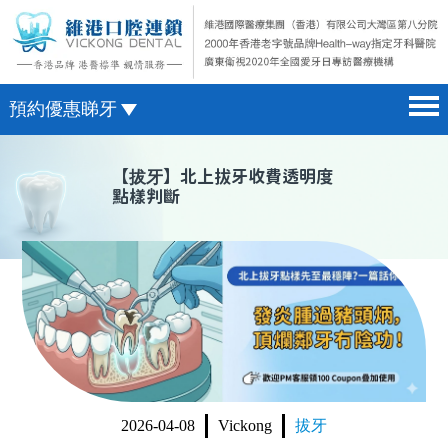
預約優惠睇牙
首頁 home page
澳門電話預約
【
拔牙
】北上拔牙收費透明度
點樣判斷
醫院簡介 hospital introduction
微信預約
醫生介紹 doctor introduction
WhatsApp預約
醫療新聞 medical news
種植牙 dental implant
箍牙 orthodontics
收費標準 change standard
2026-04-08
Vickong
拔牙