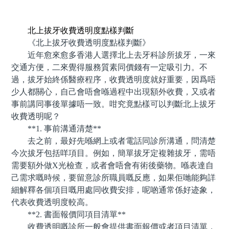
預約牙醫 contact us
北上拔牙收費透明度點樣判斷
《北上拔牙收費透明度點樣判斷》
近年愈來愈多香港人選擇北上去牙科診所拔牙，一來
交通方便，二來覺得服務質素同價錢有一定吸引力。不
過，拔牙始終係醫療程序，收費透明度就好重要，因爲唔
少人都關心，自己會唔會喺過程中出現額外收費，又或者
事前講同事後單據唔一致。咁究竟點樣可以判斷北上拔牙
收費透明呢？
**1. 事前溝通清楚**
去之前，最好先喺網上或者電話同診所溝通，問清楚
今次拔牙包括咩項目。例如，簡單拔牙定複雜拔牙，需唔
需要額外做X光檢查，或者會唔會有術後藥物。喺表達自
己需求嘅時候，要留意診所職員嘅反應，如果佢哋能夠詳
細解釋各個項目嘅用處同收費安排，呢啲通常係好迹象，
代表收費透明度較高。
**2. 書面報價同項目清單**
收費透明嘅診所一般會提供書面報價或者項目清單，