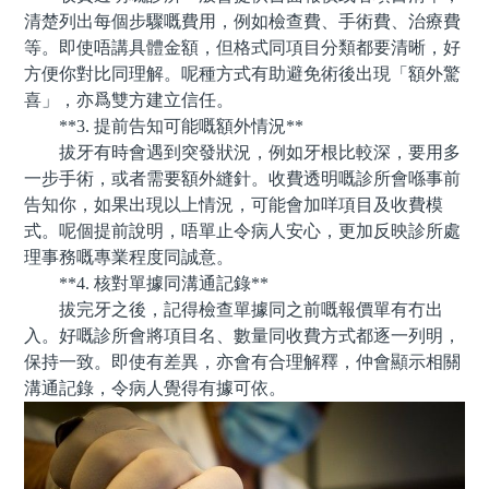
清楚列出每個步驟嘅費用，例如檢查費、手術費、治療費
等。即使唔講具體金額，但格式同項目分類都要清晰，好
方便你對比同理解。呢種方式有助避免術後出現「額外驚
喜」，亦爲雙方建立信任。
**3. 提前告知可能嘅額外情況**
拔牙有時會遇到突發狀況，例如牙根比較深，要用多
一步手術，或者需要額外縫針。收費透明嘅診所會喺事前
告知你，如果出現以上情況，可能會加咩項目及收費模
式。呢個提前說明，唔單止令病人安心，更加反映診所處
理事務嘅專業程度同誠意。
**4. 核對單據同溝通記錄**
拔完牙之後，記得檢查單據同之前嘅報價單有冇出
入。好嘅診所會將項目名、數量同收費方式都逐一列明，
保持一致。即使有差異，亦會有合理解釋，仲會顯示相關
溝通記錄，令病人覺得有據可依。