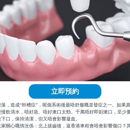
立即預約
，造成“幹槽症”，呢個系術後最唔舒服嘅並發症之一。如果真
慢慢飲清水，唔好急、唔好漱口太勁。千萬唔好即刻漱口，至少
漱下口，保持清潔，但又唔會影響凝血。
關心嘅情況係：北上拔齒後，返香港車程會唔會影響傷口？其