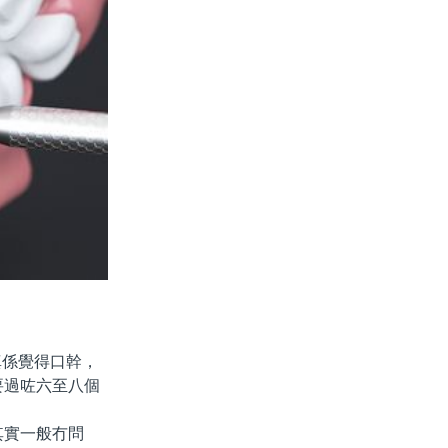
係覺得口幹，
要過咗六至八個
實一般冇問