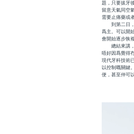
題，只要拔牙
留意天氣同空
需要止痛藥或
到第二日，通
爲主。可以開
會開始逐步恢
總結來講，北
唔好因爲覺得
現代牙科技術
以控制嘅關鍵
便，甚至仲可