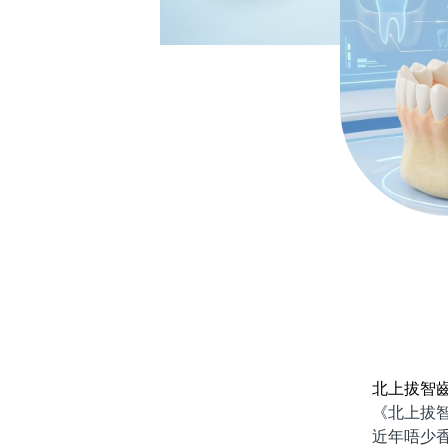
北上拔智
《北上拔智齒
近年唔少香港