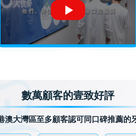
數萬顧客的壹致好評
港澳大灣區至多顧客認可同口碑推薦的