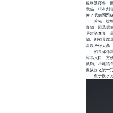
服務選擇多，
竟係一項有創
便？呢個問題
首先，拔智齒
食物，因爲呢
唔建議進食，
物。例如豆腐
溫度唔好太高
如果你係當日
容易入口、方
就夠。唔建議
但拔齒之後一
至于飲水方面