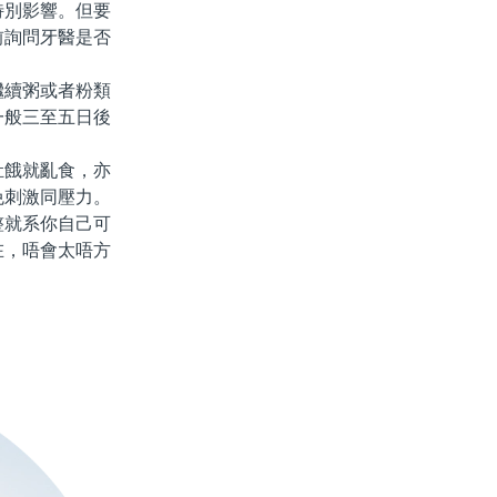
特別影響。但要
前詢問牙醫是否
續粥或者粉類
一般三至五日後
餓就亂食，亦
免刺激同壓力。
整就系你自己可
在，唔會太唔方