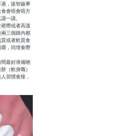
不過，拔智齒畢
進食會唔會唔方
真講一講。
硬嘢或者高溫
後兩三個鍾內都
流質或者軟質食
咀嚼，同埋食嘢
間最好准備啲
維餅（軟身嘅）
港人習慣食辣，