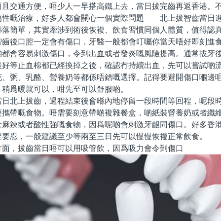
而且交通方便，唔少人一早搭高鐵上去，當日拔完齒再返香港。
傷性嘅治療，好多人都會關心一個實際問題——北上拔智齒當日
睇落簡單，其實牽涉到術後恢複、飲食習慣同個人體質，值得認
後口腔一定會有傷口，牙醫一般都會叮囑你當天唔好即刻進食
啲都會容易刺激傷口，令到出血或者發炎嘅風險提高。通常拔牙
最好等止血棉都已經換掉之後，確認冇持續出血，先可以嘗試啲
花、粥、乳酪、營養奶等都係唔錯嘅選擇。記得要避開傷口嗰邊
，稍爲暖就可以，咁先至可以舒服啲。
北上拔齒，過程結束後會喺內地停留一段時間等回程，呢段時
便攜帶嘅食物。唔需要刻意帶啲複雜餐盒，啲紙裝營養奶或者纖
食麻辣或者酸性強嘅食物，因爲呢啲會刺激牙龈同傷口。好多香
定要忍，一般建議至少等兩至三日先可以慢慢恢複正常飲食。
，拔齒當日唔可以用吸管飲，因爲吸力會令到傷口