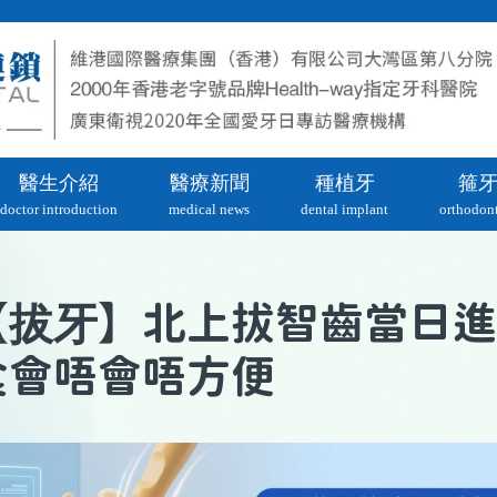
醫生介紹
醫療新聞
種植牙
箍
doctor introduction
medical news
dental implant
orthodont
拔牙
【
】北上拔智齒當日進
食會唔會唔方便