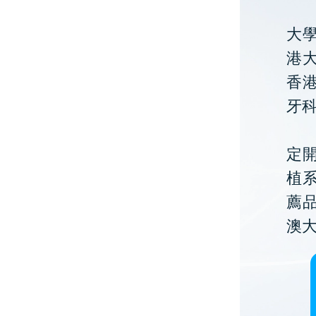
大
港大
香
牙
定開
植
薦
澳