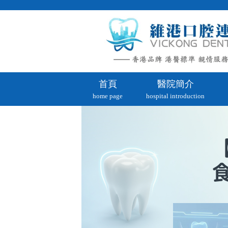
首頁
醫院簡介
home page
hospital introduction