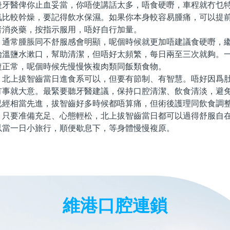
後牙醫俾你止血妥當，你唔使講話太多，唔食硬嘢，車程就冇乜
氣比較幹燥，要記得飲水保濕。如果你本身較容易腫痛，可以提
者消炎藥，按指示服用，唔好自行加量。
常腫脹同不舒服感會明顯，呢個時候就更加唔建議食硬嘢，繼
始溫鹽水漱口，幫助清潔，但唔好太頻繁，每日兩至三次就夠。
複正常，呢個時候先慢慢恢複肉類同飯類食物。
上拔智齒當日進食系可以，但要有節制、有智慧。唔好因爲肚
冇事就大意。最緊要聽牙醫建議，保持口腔清潔、飲食清淡，避
已經相當先進，拔智齒好多時候都唔算痛，但術後護理同飲食調
。只要准備充足、心態輕松，北上拔智齒當日都可以過得舒服自
以當一日小旅行，順便歇息下，等身體慢慢複原。
維港口腔連鎖