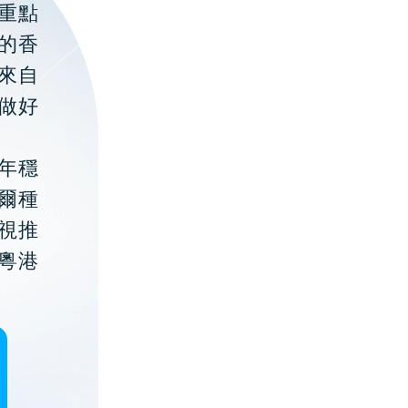
重點
的香
聚來自
做好
年穩
貝爾種
視推
粵港