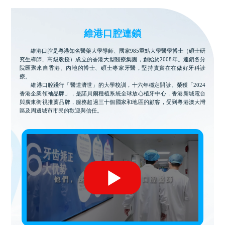
維港口腔連鎖
維港口腔是粵港知名醫藥大學導師、國家985重點大學醫學博士（碩士研
究生導師、高級教授）成立的香港大型醫療集團，創始於2008年。連鎖各分
院匯聚來自香港、內地的博士、碩士專家牙醫，堅持實實在在做好牙科診
療。
維港口腔踐行「醫道濟世」的大學校訓，十六年穩定開診。榮獲「2024
香港企業領袖品牌」，是諾貝爾種植系統全球放心植牙中心，香港新城電台
與廣東衛視推薦品牌，服務超過三十個國家和地區的顧客，受到粵港澳大灣
區及周邊城市市民的歡迎與信任。