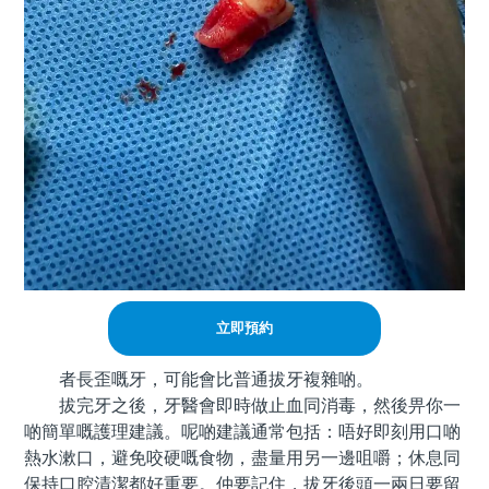
立即預約
者長歪嘅牙，可能會比普通拔牙複雜啲。
拔完牙之後，牙醫會即時做止血同消毒，然後畀你一
啲簡單嘅護理建議。呢啲建議通常包括：唔好即刻用口啲
熱水漱口，避免咬硬嘅食物，盡量用另一邊咀嚼；休息同
保持口腔清潔都好重要。仲要記住，拔牙後頭一兩日要留