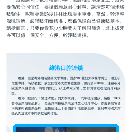
要係安心同信任。要搵個願意耐心解釋、講清楚每個步驟
嘅醫生，呢種專業態度往往比環境更重要。當然，幹淨整
潔嘅診所、嚴謹嘅消毒標准，都係保障自己健康嘅基本。
總括而言，只要你肯花少少時間去了解同篩選，北上拔牙
亦可以係一個安全、方便、幹淨嘅選擇。
維港口腔連鎖
維港口腔是粵港知名醫藥大學導師、國家985重點大學醫學博士（碩士研
究生導師、高級教授）成立的香港大型醫療集團，創始於2008年。連鎖各分
院匯聚來自香港、內地的博士、碩士專家牙醫，堅持實實在在做好牙科診
療。
維港口腔踐行「醫道濟世」的大學校訓，十六年穩定開診。榮獲「2024
香港企業領袖品牌」，是諾貝爾種植系統全球放心植牙中心，香港新城電台
與廣東衛視推薦品牌，服務超過三十個國家和地區的顧客，受到粵港澳大灣
區及周邊城市市民的歡迎與信任。