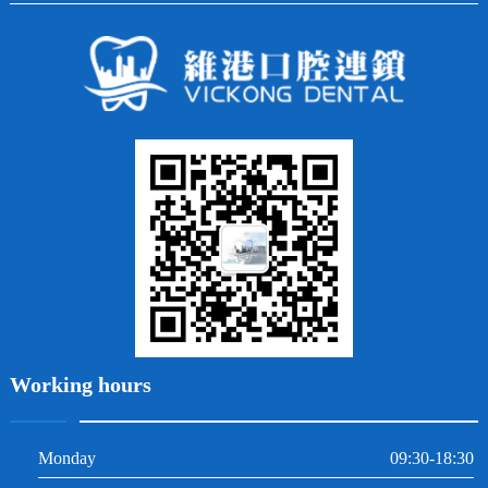
全口種植
四環素牙
隱形矯正
牙缺失
蛀牙補牙
常見問題
齙牙
鑲牙
智齒
牙貼面
牙列不齊
烤瓷牙
牙齦出血
地包天
義齒
拔牙
牙周炎
根管治療
Working hours
Monday
09:30-18:30