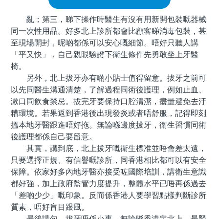
亂；第三，睇下操作時醫生有沒有用新開包裝嘅器械
同一次性用品。好多北上診所都會比顧客睇消毒包裝，甚
至現場開封，呢啲都係可以安心嘅細節。唔好只聽人講
「平又快」，自己親眼驗證下衛生條件先勇敢坐上牙醫
椅。
另外，北上拔牙亦有啲小貼士值得留意。拔牙之前可
以先同醫生溝通清楚，了解過程同術後護理，例如止血、
漱口同飲食禁忌。拔完牙要保持口腔清潔，盡量避免去汙
糟環境。若果返到香港後出現發炎或者唔舒服，記得即刻
搵本地牙醫跟進唔好拖。無論喺邊度拔牙，衛生習慣同術
後護理都係自己要留意。
其實，講到底，北上拔牙嘅衛生標准並唔會差太遠，
只要選擇正規、有信譽嘅診所，同香港相比都可以有安全
保障。依家好多內地牙醫亦接受咗國際培訓，講衛生意識
都好強，加上政府監管力度提升，整體水平已唔再係過去
「差啲少少」嘅印象。反而係香港人要學習點樣判斷診所
質素，唔好盲目跟風。
最後講句，拔牙唔係小事，無論喺香港定北上，最緊