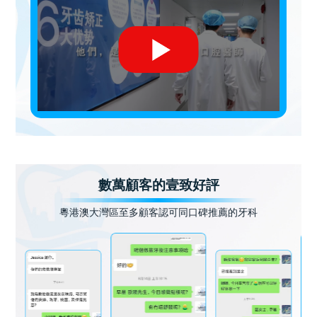
數萬顧客的壹致好評
粵港澳大灣區至多顧客認可同口碑推薦的牙科