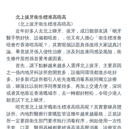
預約牙醫 contact us
北上拔牙衛生標准高唔高
《北上拔牙衛生標准高唔高》
近年好多人去北上睇牙、拔牙，成日聽朋友講「啲牙
醫手勢好快、設備都唔差」，但又有人擔心「衛生標准會
唔會冇香港咁高呢？」其實呢個話題真係值得大家認真討
論。畢竟拔牙係入侵性治療，涉及到血液同感染風險，衛
生條件當然係首要考慮因素。
首先，講下點解越來越多人選擇北上拔牙。主要原因
之一係內地牙科診所愈開愈多，設備同環境都進步咗好
多。好多新式診所都引入咗先進嘅消毒系統同獨立診療
區，睇落比以前幹淨同專業得多。再加上交通方便，深圳
或者其他靠近香港嘅城市，去一轉都好輕松，令唔少港人
願意試下北上睇牙。
咁究竟北上拔牙嘅衛生標准高唔高呢？其實要睇具體
診所。內地對醫療行業嘅監管這幾年越來越嚴格，正規診
所一定要跟衛生部門要求執行消毒程序，例如使用一次性
手套、口罩、醫用器械都要經過高溫高壓消毒，診療室亦