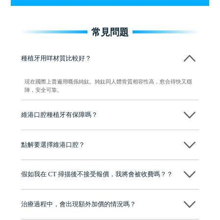
常見問題
種植牙用咩材質比較好？
現在國際上普遍用嘅係純鈦。純鈦同人體骨質相容性高，愈合得快又穩
陣，安全可靠。
維港口腔種植牙有保障嗎？
維港口腔全程選用如Nobel、Osstem等國際知名大品牌植體，物料均可溯
源，種植牙手術均由多年經驗嘅高資曆牙醫團隊負責，並提供術後多年
點解要選擇維港口腔？
保養指導同維護服務，確保種完之後穩定、耐用又安心。
維港口腔踐行「醫道濟世」的大學校訓，各分院匯聚來自香港、內地的
博士碩士高資歷牙醫，十七年穩定開診。榮獲「2024香港企業領袖品
假如我在 CT 掃描後不接受報價，我將會被收費嗎？？
牌」、「2025香港企業領袖品牌」，是諾貝爾種植系統全球放心植牙中
心，香港新城電台與廣東衛視推薦品牌
不會！只要未開始實際服務之前，你不會被收取任何費用。
至今已服務超過三十個國家和地區的顧客，受到粵港澳大灣區及周邊城
市市民極高的口碑評價及信任推薦 珠海、深圳設有八大分院，香港亦設
治療過程中，會出現額外加價的情況嗎？
有咨詢及服務保障中心，有任何問題都可以隨時預約免費咨詢，讓人十
分放心
不會，治療前我們會詳細說明治療方案及對應的價錢，顧客同意並簽字