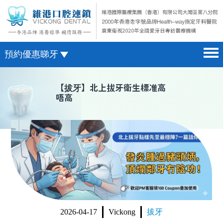
預約優惠睇牙
首頁 home page
澳門電話預約
【
拔牙
】北上拔牙衛生標准高
唔高
醫院簡介 hospital introduction
微信預約
醫生介紹 doctor introduction
WhatsApp預約
醫療新聞 medical news
種植牙 dental implant
箍牙 orthodontics
收費標準 change standard
2026-04-17
Vickong
拔牙