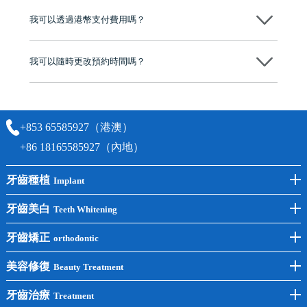
後，我們才會正式進行診療服務
我可以透過港幣支付費用嗎？
可以。維港口腔會按照當日匯率轉算收取費用，而匯率會及時告知客人
我可以隨時更改預約時間嗎？
可以，請盡早通過wechat或whatsapp聯絡我們，告知我們你原本預約的
時間及資料，並且重新預約的日期及時段
+853 65585927（港澳）
+86 18165585927（內地）
牙齒種植
Implant
前牙種植
牙齒美白
Teeth Whitening
後牙種植
冷光美白
牙齒矯正
orthodontic
單顆種植
洗牙
牙齒矯正
美容修復
Beauty Treatment
半口種植
黃黑牙
兒童矯正
全瓷牙
牙齒治療
Treatment