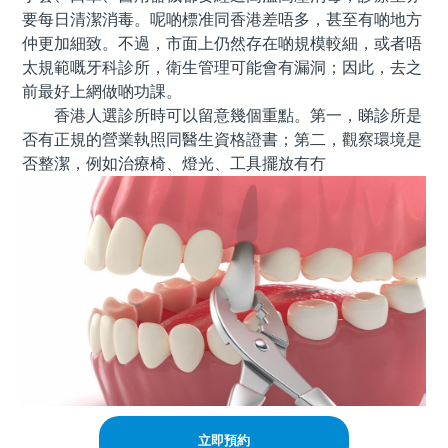
要每日清潔消毒。呢啲標准同香港差唔多，甚至有啲地方
仲更加細致。不過，市面上仍然存在啲規模較細，或者唔
太規範嘅牙科診所，衛生管理可能會有漏洞；因此，去之
前最好上網做啲功課。
香港人選診所時可以留意幾個重點。第一，睇診所是
否有正規的營業執照同醫生資格證書；第二，觀察環境是
否整潔，例如治療椅、燈光、工具擺放有冇
立即預約