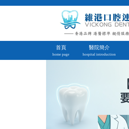
首頁
醫院簡介
home page
hospital introduction