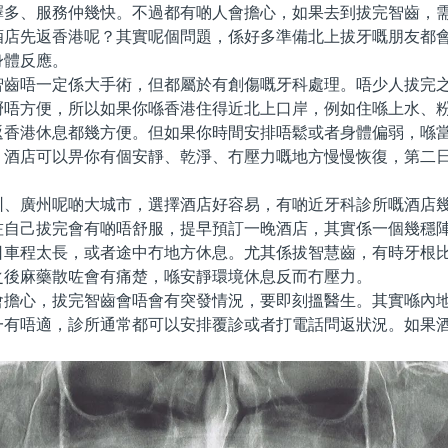
擇多、服務仲幾快。不過都有啲人會擔心，如果去到拔完智齒，
酒店先返香港呢？其實呢個問題，係好多準備北上拔牙嘅朋友都
身體反應。
唔一定係大手術，但都屬於有創傷嘅牙科處理。唔少人拔完之
嘢唔方便，所以如果你喺香港住得近北上口岸，例如住喺上水、
返香港休息都幾方便。但如果你時間安排唔鬆或者身體偏弱，喺
。酒店可以畀你有個安靜、乾淨、冇壓力嘅地方慢慢恢復，第二
廣州呢啲大城市，選擇酒店好容易，有啲近牙科診所嘅酒店幾
咗自己拔完會有啲唔舒服，提早預訂一晚酒店，其實係一個幾穩
日車程太長，或者途中冇地方休息。尤其係拔智慧齒，有時牙根
之後麻藥散咗會有痛楚，喺安靜環境休息反而冇壓力。
心，拔完智齒會唔會有突發情況，要即刻搵醫生。其實喺內地
一有唔適，診所通常都可以安排覆診或者打電話問返狀況。如果