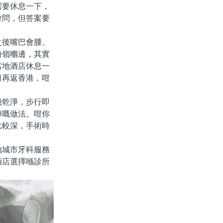
需要休息一下，
會問，但答案要
後嘴巴會腫、
粉嶺嗰邊，其實
當地酒店休息一
日再返香港，咁
乾淨，步行即
陣嘅做法。咁你
比較深，手術時
城市牙科服務
酒店選擇喺診所