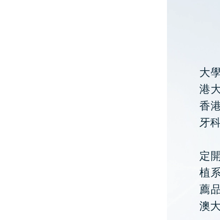
大
港大
香
牙
定開
植
薦
澳