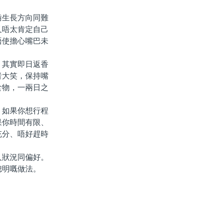
生長方向同難
又唔太肯定自己
唔使擔心嘴巴未
其實即日返香
者大笑，保持嘴
食物，一兩日之
如果你想行程
果你時間有限、
充分、唔好趕時
狀況同偏好。
聰明嘅做法。