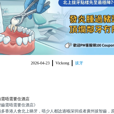
2026-04-23
Vickong
拔牙
齒需唔需要住酒店
齒需唔需要住酒店》
香港人會北上睇牙，唔少人都諗過喺深圳或者廣州拔智齒，原