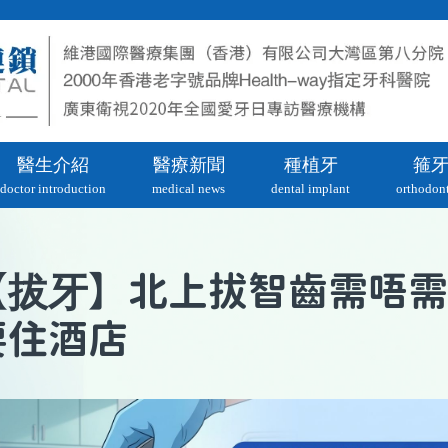
醫生介紹
醫療新聞
種植牙
箍
doctor introduction
medical news
dental implant
orthodont
拔牙
【
】北上拔智齒需唔需
要住酒店