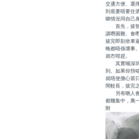
交通方便、選
到底要唔要住
睇情況同自己
首先，拔智齒
講嘢困難、食
拔完即刻坐車
晚都唔係壞事
就冇咁趕。
其實喺深圳、
到。如果你預
就唔使擔心當
間較長，拔完
另有啲人會擔
都幾集中，萬
附