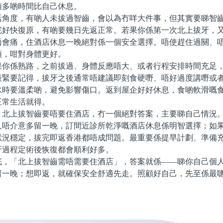
預多啲時間比自己休息。
度，有啲人未拔過智齒，會以為冇咩大件事，但其實要睇智齒
完好快復原，有啲要幾日先返正常。若果你係第一次北上拔牙，
唔會痛，住酒店休息一晚絕對係一個安全選擇。唔使趕住過關、
頓，咁對身體更好。
係熟路，之前拔過、身體反應唔大、或者行程安排時間充足，
最緊要記得，拔牙之後通常唔建議即刻食硬嘢、唔好過度講嘢或
水時要溫柔啲，避免影響傷口。返到屋企好好休息，食啲軟滑嘅
正常生活就得。
上拔智齒要唔要住酒店，冇一個絕對答案，主要睇自己情況。
又唔介意多留一晚，訂間近診所乾淨嘅酒店休息係明智選擇；如
狀況穩定，拔完即返香港都唔成問題。最重要係提早計劃、準備
牙過程定術後恢復都會順利好多。
「北上拔智齒需唔需要住酒店」，答案就係——睇你自己個人
留一晚；想即返，就確保安全舒適先走。照顧好自己，先至係最