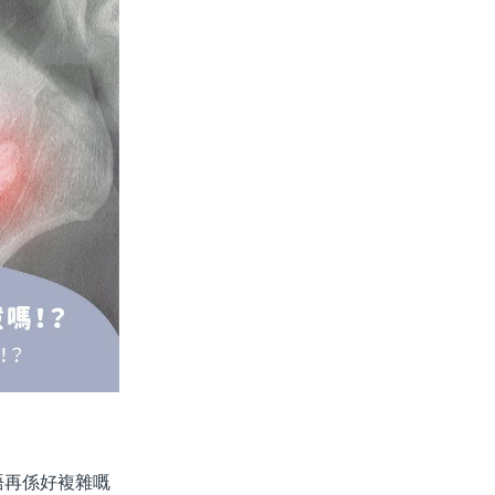
再係好複雜嘅