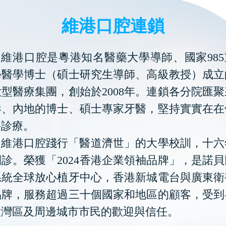
維港口腔連鎖
維港口腔是粵港知名醫藥大學導師、國家985
學醫學博士（碩士研究生導師、高級教授）成立
型醫療集團，創始於2008年。連鎖各分院匯
港、內地的博士、碩士專家牙醫，堅持實實在在
科診療。
維港口腔踐行「醫道濟世」的大學校訓，十六
診。榮獲「2024香港企業領袖品牌」，是諾
系統全球放心植牙中心，香港新城電台與廣東衛
品牌，服務超過三十個國家和地區的顧客，受到
大灣區及周邊城市市民的歡迎與信任。