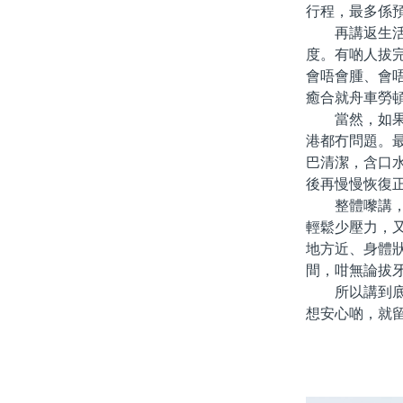
行程，最多係
再講返生活角
度。有啲人拔
會唔會腫、會
癒合就舟車勞
當然，如果你
港都冇問題。
巴清潔，含口
後再慢慢恢復
整體嚟講，北
輕鬆少壓力，
地方近、身體
間，咁無論拔
所以講到底，
想安心啲，就