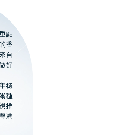
重點
的香
聚來自
做好
年穩
貝爾種
視推
粵港