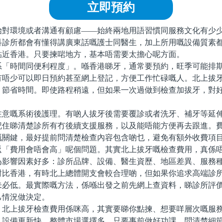
立即預約
環境或者溝通有顧慮——始終兩地用語習慣同服務文化有少少
科診所都會有懂得講廣東話嘅護士同醫生，加上所用嘅設備質素
貼近香港。只要揀啱地方，基本唔需要太擔心呢方面。
時間同便利程度」。喺香港睇牙，通常要預約，旺季可能排期
有唔少可以即日預約甚至網上登記，方便工作忙碌嘅人。北上拔
，節省時間。即使路程稍遠，但如果一次過做到檢查加拔牙，對
嘅系術後護理。有啲人拔牙後需要覆診或者洗牙、補牙等延伸
記住睇清楚診所有冇後續支援服務，以及能唔能方便再去跟進。
嘅關鍵，最好提前問清楚檢查內容包含啲乜，避免有額外收費項
費用會唔會高」呢個問題。其實北上拔牙嘅檢查費用，真係唔
為影響因素好多：診所品牌、設備、醫生資歷、地區差異、服務
對比香港，有時北上總體開支會較合理啲，但如果你追求高端診
未必低。最實際嘅方法，係喺出發之前先網上查資料，睇診所評
己情況做決定。
上拔牙檢查費用係咪高，其實要睇你點揀、想要咩層次嘅服務
，設備更新快，整體市場選擇多，只要事前做好功課、問清楚細