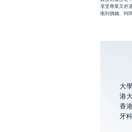
享受專業又舒
衡到價錢、時
大
港大
香
牙