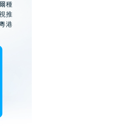
貝爾種
視推
粵港