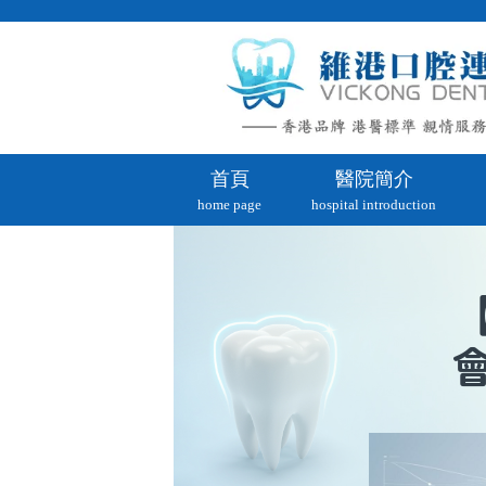
首頁
醫院簡介
home page
hospital introduction