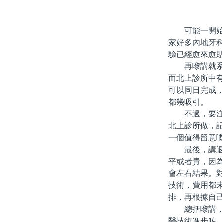
可能一開始對
家好多內地牙
驗已經愈來愈
再嚟講就系「
而北上診所中
可以同日完成
都幾吸引。
不過，要注意
北上診所做，
一個值得留意
最後，講返「
平或者貴，因
會左右結果。
技術，費用都
排，再根據自
總括嚟講，北
醫技術進步咗