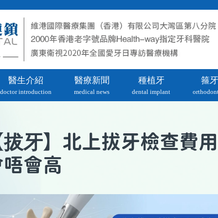
醫生介紹
醫療新聞
種植牙
箍
doctor introduction
medical news
dental implant
orthodont
拔牙
【
】北上拔牙檢查費用
會唔會高