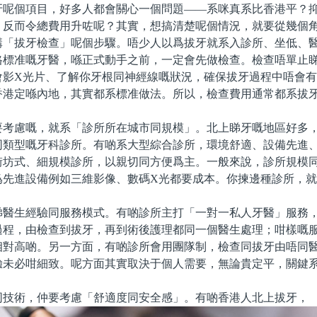
牙呢個項目，好多人都會關心一個問題——系咪真系比香港平？
，反而令總費用升咗呢？其實，想搞清楚呢個情況，就要從幾個
拔牙檢查」呢個步驟。唔少人以爲拔牙就系入診所、坐低、醫
格標准嘅牙醫，喺正式動手之前，一定會先做檢查。檢查唔單止
會影X光片、了解你牙根同神經線嘅狀況，確保拔牙過程中唔會
香港定喺內地，其實都系標准做法。所以，檢查費用通常都系拔
慮嘅，就系「診所所在城市同規模」。北上睇牙嘅地區好多，
同類型嘅牙科診所。有啲系大型綜合診所，環境舒適、設備先進
街坊式、細規模診所，以親切同方便爲主。一般來說，診所規模
爲先進設備例如三維影像、數碼X光都要成本。你揀邊種診所，
生經驗同服務模式。有啲診所主打「一對一私人牙醫」服務，
過程，由檢查到拔牙，再到術後護理都同一個醫生處理；咁樣嘅
相對高啲。另一方面，有啲診所會用團隊制，檢查同拔牙由唔同
驗未必咁細致。呢方面其實取決于個人需要，無論貴定平，關鍵
術，仲要考慮「舒適度同安全感」。有啲香港人北上拔牙，