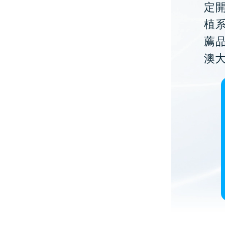
定開
植
薦
澳