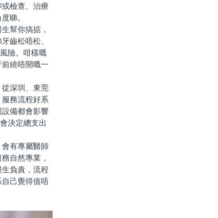
抑或檢查、治療
角度睇。
生幫你搞掂，
睇牙齒松唔松、
有風險。咁樣嘅
牙前繞唔開嘅一
從深圳、東莞
、服務流程好系
同設備都會影響
就會決定總支出
會有專屬醫師
服務自然專業，
醫生負責，流程
系自己覺得值唔