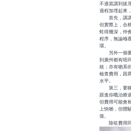
不過當講到拔
過程加埋起來
首先，講講「
但實際上，合
蛀得幾深，仲
程序，無論喺
環。
另外一個要考
到廣州都有唔
統；亦有啲系
檢查費用，因
水平。
第三，要睇醫
跟進你嘅治療
但費用可能會
上快啲，但體
值。
除咗費用同技