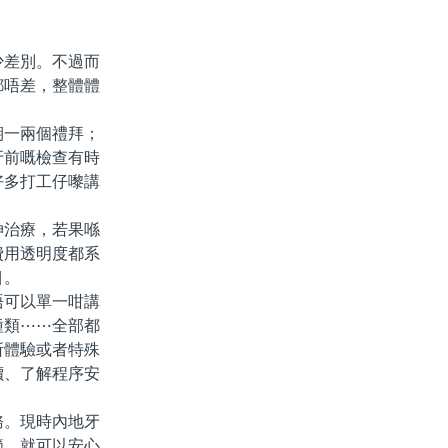
差別。不過而
都唔差，整體體
一兩個禮拜；
牙前嘅檢查有時
好多打工仔嚟講
治療，若果喺
費用透明度都系
目。
可以單一咁講
種類⋯⋯全部都
所體驗或者特殊
價、了解程序安
。現時內地牙
節，就可以安心