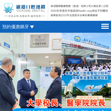
預約優惠睇牙
首頁 home page
澳門電話預約
醫院簡介 hospital introduction
微信預約
醫生介紹 doctor introduction
WhatsApp預約
醫療新聞 medical news
種植牙 dental implant
箍牙 orthodontics
收費標準 change standard
預約牙醫 contact us