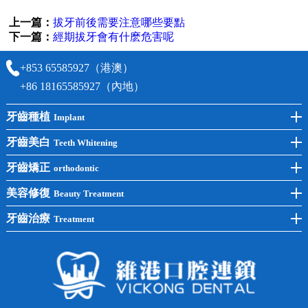
上一篇：
拔牙前後需要注意哪些要點
下一篇：
經期拔牙會有什麽危害呢
+853 65585927（港澳）
+86 18165585927（內地）
牙齒種植
Implant
前牙種植
牙齒美白
Teeth Whitening
後牙種植
冷光美白
牙齒矯正
orthodontic
單顆種植
洗牙
牙齒矯正
美容修復
Beauty Treatment
半口種植
黃黑牙
兒童矯正
全瓷牙
牙齒治療
Treatment
全口種植
四環素牙
隱形矯正
牙缺失
蛀牙補牙
常見問題
齙牙
鑲牙
智齒
牙貼面
牙列不齊
烤瓷牙
牙齦出血