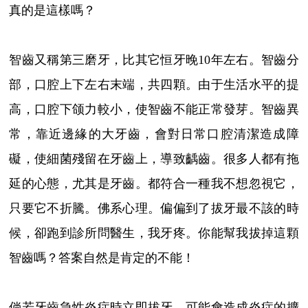
真的是這樣嗎？
智齒又稱第三磨牙，比其它恒牙晚10年左右。智齒分
部，口腔上下左右末端，共四顆。由于生活水平的提
高，口腔下颌力較小，使智齒不能正常發芽。智齒異
常，靠近邊緣的大牙齒，會對日常口腔清潔造成障
礙，使細菌殘留在牙齒上，導致齲齒。很多人都有拖
延的心態，尤其是牙齒。都符合一種我不想忽視它，
只要它不折騰。佛系心理。偏偏到了拔牙最不該的時
候，卻跑到診所問醫生，我牙疼。你能幫我拔掉這顆
智齒嗎？答案自然是肯定的不能！
倘若牙齒急性炎症時立即拔牙，可能會造成炎症的擴