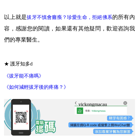
以上就是
的所有內
拔牙不慎會癱瘓？珍愛生命，拒絕佛系
容，感謝您的閱讀，如果還有其他疑問，歡迎咨詢我
們的專業醫生。
★ 護牙知多d
《拔牙能不痛嗎》
《如何減輕拔牙後的疼痛？》
vickongmacau