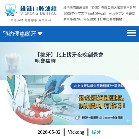
預約優惠睇牙
首頁 home page
澳門電話預約
【
拔牙
】北上拔牙夜晚瞓覺會
唔會痛醒
醫院簡介 hospital introduction
微信預約
醫生介紹 doctor introduction
WhatsApp預約
醫療新聞 medical news
種植牙 dental implant
箍牙 orthodontics
收費標準 change standard
2026-05-02
Vickong
拔牙