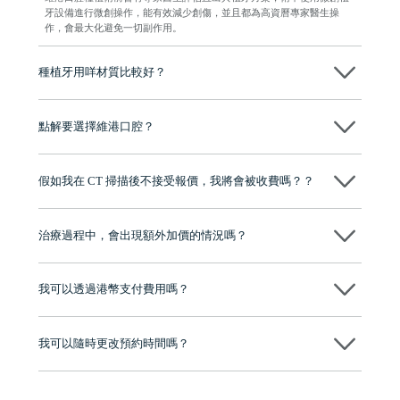
牙設備進行微創操作，能有效減少創傷，並且都為高資曆專家醫生操
作，會最大化避免一切副作用。
種植牙用咩材質比較好？
現在國際上普遍用嘅係純鈦。純鈦同人體骨質相容性高，愈合得快又穩
陣，安全可靠。
點解要選擇維港口腔？
維港口腔踐行「醫道濟世」的大學校訓，各分院匯聚來自香港、內地的
博士碩士高資歷牙醫，十七年穩定開診。榮獲「2024香港企業領袖品
假如我在 CT 掃描後不接受報價，我將會被收費嗎？？
牌」、「2025香港企業領袖品牌」，是諾貝爾種植系統全球放心植牙中
心，香港新城電台與廣東衛視推薦品牌
不會！只要未開始實際服務之前，你不會被收取任何費用。
至今已服務超過三十個國家和地區的顧客，受到粵港澳大灣區及周邊城
市市民極高的口碑評價及信任推薦 珠海、深圳設有八大分院，香港亦設
治療過程中，會出現額外加價的情況嗎？
有咨詢及服務保障中心，有任何問題都可以隨時預約免費咨詢，讓人十
分放心
不會，治療前我們會詳細說明治療方案及對應的價錢，顧客同意並簽字
後，我們才會正式進行診療服務
我可以透過港幣支付費用嗎？
可以。維港口腔會按照當日匯率轉算收取費用，而匯率會及時告知客人
我可以隨時更改預約時間嗎？
可以，請盡早通過wechat或whatsapp聯絡我們，告知我們你原本預約的
時間及資料，並且重新預約的日期及時段