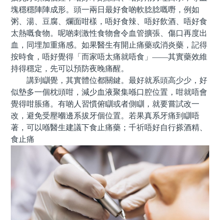
塊穩穩陣陣成形。頭一兩日最好食啲軟腍腍嘅嘢，例如
粥、湯、豆腐、爛面咁樣，唔好食辣、唔好飲酒、唔好食
太熱嘅食物。呢啲刺激性食物會令血管擴張、傷口再度出
血，同埋加重痛感。如果醫生有開止痛藥或消炎藥，記得
按時食，唔好覺得「而家唔太痛就唔食」——其實藥效維
持得穩定，先可以預防夜晚痛醒。
講到瞓覺，其實體位都關鍵。最好就系頭高少少，好
似墊多一個枕頭咁，減少血液聚集喺口腔位置，咁就唔會
覺得咁脹痛。有啲人習慣俯瞓或者側瞓，就要嘗試改一
改，避免受壓嗰邊系拔牙個位置。若果真系牙痛到瞓唔
著，可以喺醫生建議下食止痛藥；千祈唔好自行搽酒精、
食止痛