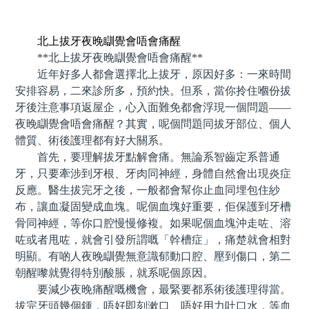
預約牙醫 contact us
北上拔牙夜晚瞓覺會唔會痛醒
**北上拔牙夜晚瞓覺會唔會痛醒**
近年好多人都會選擇北上拔牙，原因好多：一來時間
安排容易，二來診所多，預約快。但系，當你拎住嗰份拔
牙後注意事項返屋企，心入面難免都會浮現一個問題——
夜晚瞓覺會唔會痛醒？其實，呢個問題同拔牙部位、個人
體質、術後護理都有好大關系。
首先，要理解拔牙點解會痛。無論系智齒定系普通
牙，只要牽涉到牙根、牙肉同神經，身體自然會出現炎症
反應。醫生拔完牙之後，一般都會幫你止血同埋包住紗
布，讓血凝固變成血塊。呢個血塊好重要，佢保護到牙槽
骨同神經，等你口腔慢慢修複。如果呢個血塊沖走咗、溶
咗或者甩咗，就會引發所謂嘅「幹槽症」，痛楚就會相對
明顯。有啲人夜晚瞓覺無意識郁動口腔、壓到傷口，第二
朝醒嚟就覺得特別酸脹，就系呢個原因。
要減少夜晚痛醒嘅機會，最緊要都系術後護理得當。
拔完牙頭幾個鍾，唔好即刻漱口、唔好用力吐口水，等血