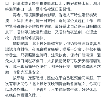
口，用清水或者醫生推薦嘅漱口水，唔好漱得太猛。刷牙
時避開傷口一邊，逐步恢複返日常習慣。
再者，環境因素都有影響。香港人平時生活節奏緊
湊，上深圳拔牙可能一日來回，返到屋企又趕住工作，精
神緊張都會令身體複原慢啲。最好系比自己兩三日時間休
息下，唔好即刻做激烈運動，又唔好熬夜追劇。心理放
松，身體自然修複得快。
總括嚟講，北上拔牙嘅確方便，但術後護理就要真系
認認真真對待。夜晚會唔會痛醒，唔系一定會，但都有機
會發生。只要照醫生吩咐、注意飲食、保持口腔清潔、避
免大力漱口同壓著傷口，大多數情況都可以安安穩穩瞓過
夜。萬一真系痛得忍唔住，都唔好死撐，盡快聯絡診所求
助，咁樣先至最安全。
拔牙唔一定要恐懼，關鍵在于自己嘅預備同照顧。下
次有朋友問你「北上拔牙夜晚瞓覺會唔會痛醒？」你就可
以淡淡然咁話：「唔會呀，只要你聽醫生講，好好休息，
夜晚自然甜甜入睡。」