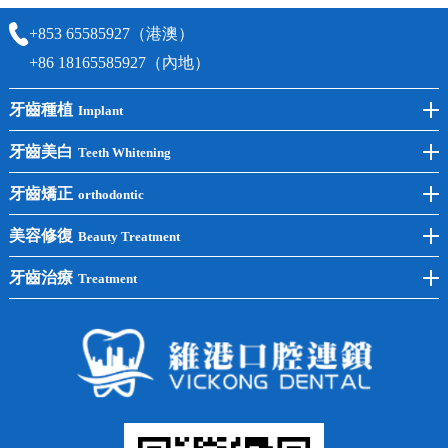
+853 65585927（港澳）
+86 18165585927（內地）
牙齒種植
Implant
前牙種植
牙齒美白
Teeth Whitening
後牙種植
冷光美白
牙齒矯正
orthodontic
單顆種植
洗牙
牙齒矯正
美容修復
Beauty Treatment
半口種植
黃黑牙
兒童矯正
全瓷牙
牙齒治療
Treatment
全口種植
四環素牙
隱形矯正
牙缺失
蛀牙補牙
常見問題
齙牙
鑲牙
智齒
牙貼面
牙列不齊
烤瓷牙
牙齦出血
地包天
義齒
拔牙