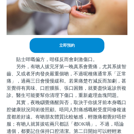
立即預約
貼士咩嘅偏方，咁樣反而會刺激傷口。
另外，有啲人拔完牙第一晚真系會覺痛，尤其系拔智
齒、又或者牙肉發炎嚴重個啲，不過呢種痛通常系「正常
痛」，過兩三日會慢慢緩和。若果痛楚冇減反而加劇，甚
至覺得有異味、口腔腫脹、張口困難，就要盡快返診所複
診。醫生可能要幫你清理下傷口，重新處理血塊問題。
其實，夜晚瞓覺痛醒與否，取決于你拔牙前本身嘅口
腔健康狀況同術後照顧。唔同人對痛感嘅耐受度同修複速
度都差好遠。有啲朋友體質比較敏感，輕微痛都覺好唔舒
服；有啲人就算拔咗兩只都話「都OK喎」。不過，唔論
邊個，都要記住保持口腔清潔。第二日開始可以輕輕漱