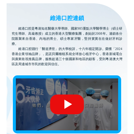
維港口腔連鎖
維港口腔是粵港知名醫藥大學導師、國家985重點大學醫學博士（碩士研
究生導師、高級教授）成立的香港大型醫療集團，創始於2008年。連鎖各分
院匯聚來自香港、內地的博士、碩士專家牙醫，堅持實實在在做好牙科診
療。
維港口腔踐行「醫道濟世」的大學校訓，十六年穩定開診。榮獲「2024
香港企業領袖品牌」，是諾貝爾種植系統全球放心植牙中心，香港新城電台
與廣東衛視推薦品牌，服務超過三十個國家和地區的顧客，受到粵港澳大灣
區及周邊城市市民的歡迎與信任。