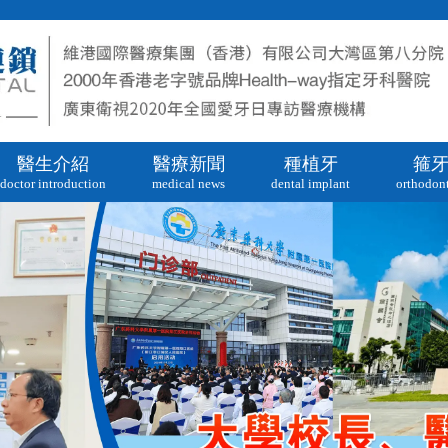
醫生介紹
醫療新聞
種植牙
箍
doctor introduction
medical news
dental implant
orthodont