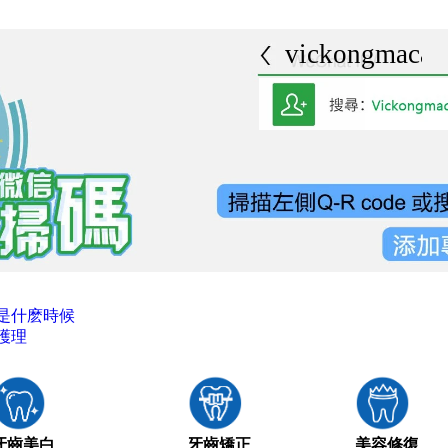
vickongmacau
是什麽時候
護理
牙齒美白
牙齒矯正
美容修復