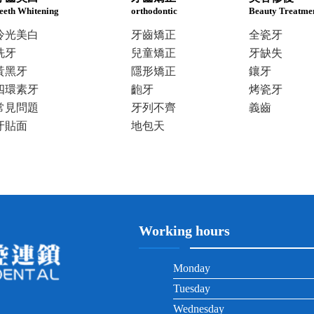
eeth Whitening
orthodontic
Beauty Treatme
冷光美白
牙齒矯正
全瓷牙
洗牙
兒童矯正
牙缺失
黃黑牙
隱形矯正
鑲牙
四環素牙
齙牙
烤瓷牙
常見問題
牙列不齊
義齒
牙貼面
地包天
Working hours
Monday
Tuesday
Wednesday