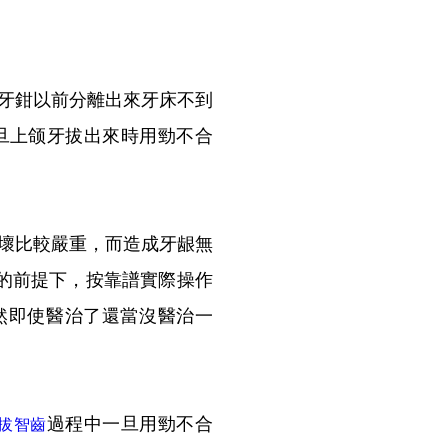
牙鉗以前分離出來牙床不到
旦上颌牙拔出來時用勁不合
壞比較嚴重，而造成牙龈無
的前提下，按靠譜實際操作
然即使醫治了還當沒醫治一
過程中一旦用勁不合
拔
智齒