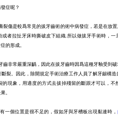
病發症呢？
構撕裂傷是較爲常見的拔牙齒術的術中病發症，若是在放置
動或者拉扯牙床時撕破皮下組織.所以做拔牙手術時，一
發症的形成。
的牙齒非常嚴重深齲，因此在拔牙齒時因爲這種牙釉受到破
著斷裂。因此，除開規定手術治療工作人員了解牙龈構造
裂的現象，用適度的方式去拔掉殘留的斷跟才可以，不
後果。
的有一個位置是很不足的，假如牙與牙槽板出現黏連時，