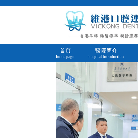
首頁
醫院簡介
home page
hospital introduction