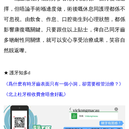
擇，但唔論手術喺邊度做，術後嘅休息同護理都係不
可忽視。由飲食、作息、口腔衛生到心理狀態，都係
影響康復嘅關鍵。只要跟住以上貼士，俾自己同牙齒
多啲耐性同關懷，就可以安心享受治療成果，笑容自
然靚返嚟。
★ 護牙知多d
《爲什麽有時牙齒表面只有一個小洞，卻需要根管治療？》
《北上杜牙根收費會唔會好亂》
vickongmacau