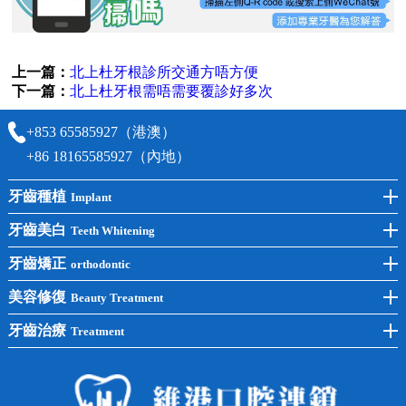
上一篇：
北上杜牙根診所交通方唔方便
下一篇：
北上杜牙根需唔需要覆診好多次
+853 65585927（港澳）
+86 18165585927（內地）
牙齒種植
Implant
前牙種植
牙齒美白
Teeth Whitening
後牙種植
冷光美白
牙齒矯正
orthodontic
單顆種植
洗牙
牙齒矯正
美容修復
Beauty Treatment
半口種植
黃黑牙
兒童矯正
全瓷牙
牙齒治療
Treatment
全口種植
四環素牙
隱形矯正
牙缺失
蛀牙補牙
常見問題
齙牙
鑲牙
智齒