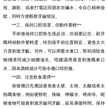
視、聽歌、或者打電話同朋友吹嚇水，令自己精神放
鬆，同時方便觀察牙齒情況。
**三、保持口腔清潔，但動作要輕**
手術後保持口腔衛生係必須，但就要記住，刷牙
嘅時候動作要輕柔，特別係手術位置附近，避免太大
力度刺激牙齦。另外，可以用暖水漱口，幫助清除食
物殘渣同減少細菌滋生。唔建議用過度刺激嘅漱口
水，因為酒精成分可能令傷口唔舒服。
**四、注意飲食選擇**
術後幾日先應該避免食太硬、太辣、太酸或者太
熱嘅食物，例如硬餅乾、辣椒、檸檬水、烤肉等。呢
啲食物可能會刺激牙齒同牙齦，延長康復時間。保持