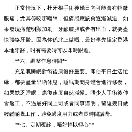
正常情況下，杜牙根手術後幾日內可能會有輕微
脹痛，尤其係咬嘢嗰陣，但痛感應該會逐漸減退。如
果發現痛楚明顯加劇、牙齦腫脹或者有出血，就要盡
快聯絡牙醫。因為你係北上做嘅，最好事先搵定香港
本地牙醫，咁有需要時可以即時跟進。
**六、調整作息時間**
充足嘅睡眠對術後康復好重要。即使平日生活忙
碌，都要盡量早啲休息，睡眠期間身體會進行修復，
如果缺乏睡眠，康復速度自然減慢。唔少人手術後仲
會返工，不過最好同上司或者同事講明，留返幾日做
輕鬆啲嘅工作，避免過度用力或者長時間講嘢。
**七、定期覆診，唔好掉以輕心**