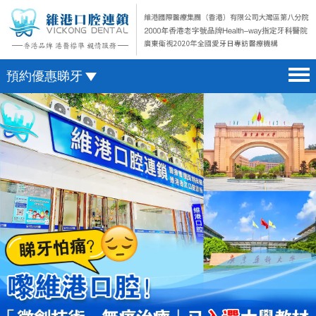
預約優惠睇牙
首頁 home page
澳門電話預約
醫院簡介 hospital introduction
微信預約
醫生介紹 doctor introduction
WhatsApp預約
醫療新聞 medical news
種植牙 dental implant
箍牙 orthodontics
收費標準 change standard
預約牙醫 contact us