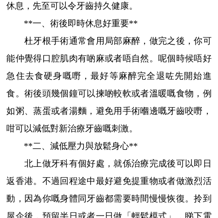
休息，先至可以令牙齒持久健康。
**一、術後即時休息好重要**
杜牙根手術通常會用局部麻醉，做完之後，你可
能仲覺得口腔肌肉有啲麻或者唔自然。呢個時候唔好
急住去食硬身嘅嘢，最好等麻醉完全退咗先開始進
食。術後頭幾個鐘可以揀啲較軟或者溫暖嘅食物，例
如粥、蒸蛋或者湯麵，避免用手術嗰邊嘅牙齒咬嘢，
咁可以減低對新治療牙齒嘅刺激。
**二、減低壓力與放鬆身心**
北上做牙科有個好處，就係治療完成後可以即日
返香港。不過回程途中最好避免提重物或者做激烈活
動，因為你嘅身體同牙齒都需要時間慢慢恢復。拎到
屋企後，預留半日或者一日做「輕鬆模式」，睇下電