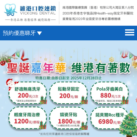
預約優惠睇牙
首頁 home page
澳門電話預約
醫院簡介 hospital introduction
微信預約
醫生介紹 doctor introduction
WhatsApp預約
醫療新聞 medical news
種植牙 dental implant
箍牙 orthodontics
收費標準 change standard
預約牙醫 contact us