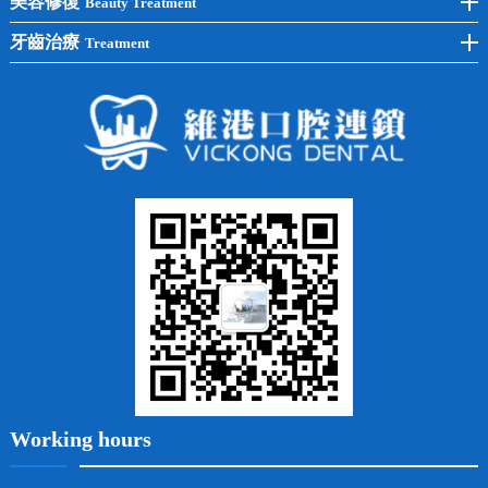
美容修復
Beauty Treatment
半口種植
黃黑牙
兒童矯正
全瓷牙
牙齒治療
Treatment
全口種植
四環素牙
隱形矯正
牙缺失
蛀牙補牙
常見問題
齙牙
鑲牙
智齒
牙貼面
牙列不齊
烤瓷牙
牙齦出血
地包天
義齒
拔牙
牙周炎
根管治療
Working hours