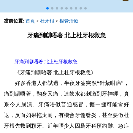
當前位置:
首頁
>
杜牙根
>
根管治療
牙痛到瞓唔著 北上杜牙根救急
牙痛到瞓唔著 北上杜牙根救急
《牙痛到瞓唔著 北上杜牙根救急》
好多香港人都試過，半夜牙齒突然“針紮咁痛”，
痛到瞓唔著，翻身又痛，連飲水都刺激到牙神經，真
系令人崩潰。牙痛唔似普通感冒，捱一捱可能會好
返，反而如果拖太耐，有機會牙髓發炎，甚至要做杜
牙根先救到顆牙。近年唔少人因爲牙科預約難、急症