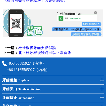
《根管治療策略係取決于其是否感染》
vickongmacau
上一篇：
杜牙根後牙齒要點保護
下一篇：
北上杜牙根後幾時可以正常食飯
+853 65585927（港澳）
+86 18165585927（內地）
牙齒種植
Implant
前牙種植
牙齒美白
Teeth Whitening
後牙種植
冷光美白
牙齒矯正
orthodontic
單顆種植
洗牙
牙齒矯正