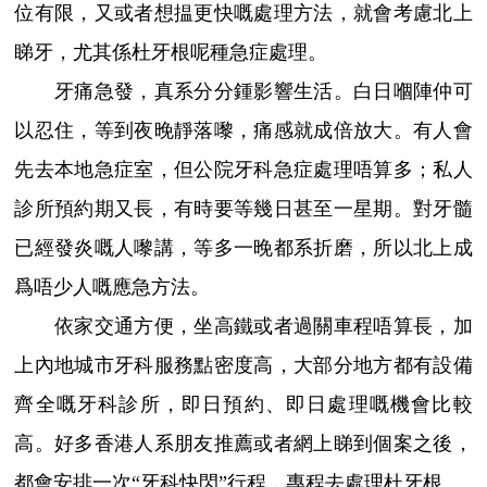
位有限，又或者想揾更快嘅處理方法，就會考慮北上
睇牙，尤其係杜牙根呢種急症處理。
牙痛急發，真系分分鍾影響生活。白日嗰陣仲可
以忍住，等到夜晚靜落嚟，痛感就成倍放大。有人會
先去本地急症室，但公院牙科急症處理唔算多；私人
診所預約期又長，有時要等幾日甚至一星期。對牙髓
已經發炎嘅人嚟講，等多一晚都系折磨，所以北上成
爲唔少人嘅應急方法。
依家交通方便，坐高鐵或者過關車程唔算長，加
上內地城市牙科服務點密度高，大部分地方都有設備
齊全嘅牙科診所，即日預約、即日處理嘅機會比較
高。好多香港人系朋友推薦或者網上睇到個案之後，
都會安排一次“牙科快閃”行程，專程去處理杜牙根。