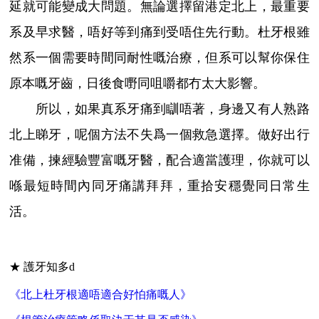
延就可能變成大問題。無論選擇留港定北上，最重要
系及早求醫，唔好等到痛到受唔住先行動。杜牙根雖
然系一個需要時間同耐性嘅治療，但系可以幫你保住
原本嘅牙齒，日後食嘢同咀嚼都冇太大影響。
所以，如果真系牙痛到瞓唔著，身邊又有人熟路
北上睇牙，呢個方法不失爲一個救急選擇。做好出行
准備，揀經驗豐富嘅牙醫，配合適當護理，你就可以
喺最短時間內同牙痛講拜拜，重拾安穩覺同日常生
活。
★ 護牙知多d
《北上杜牙根適唔適合好怕痛嘅人》