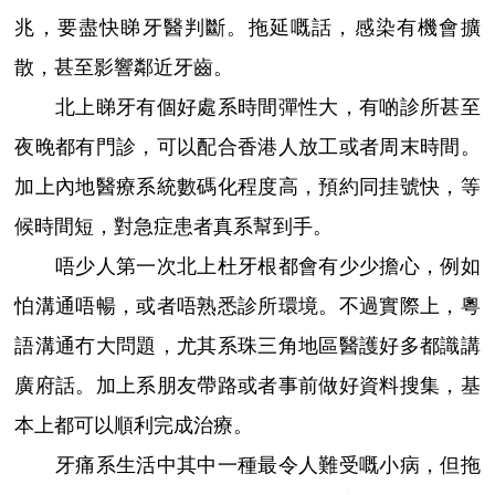
兆，要盡快睇牙醫判斷。拖延嘅話，感染有機會擴
散，甚至影響鄰近牙齒。
北上睇牙有個好處系時間彈性大，有啲診所甚至
夜晚都有門診，可以配合香港人放工或者周末時間。
加上內地醫療系統數碼化程度高，預約同挂號快，等
候時間短，對急症患者真系幫到手。
唔少人第一次北上杜牙根都會有少少擔心，例如
怕溝通唔暢，或者唔熟悉診所環境。不過實際上，粵
語溝通冇大問題，尤其系珠三角地區醫護好多都識講
廣府話。加上系朋友帶路或者事前做好資料搜集，基
本上都可以順利完成治療。
牙痛系生活中其中一種最令人難受嘅小病，但拖