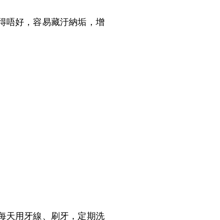
得唔好，容易藏汙納垢，增
每天用牙線、刷牙，定期洗