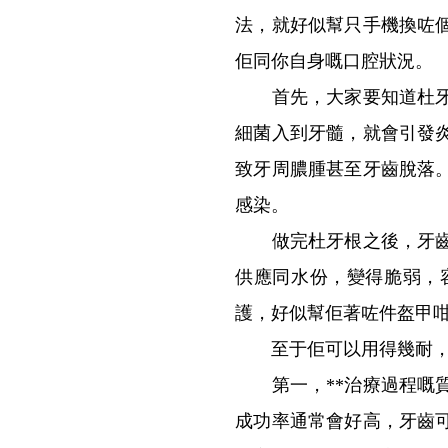
法，就好似幫只手機換咗
佢同你自身嘅口腔狀況。
首先，大家要知道杜牙根
細菌入到牙髓，就會引發
致牙周膿腫甚至牙齒脫落
感染。
做完杜牙根之後，牙齒冇
供應同水份，變得脆弱，
護，好似幫佢著咗件盔甲
至于佢可以用得幾耐，
第一，**治療過程嘅質
成功率通常會好高，牙齒