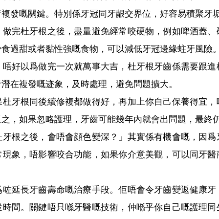
牙複發嘅關鍵。特別係牙冠同牙龈交界位，好容易積聚牙
。做完杜牙根之後，盡量避免經常咬硬物，例如啤酒蓋、
少食過甜或者黏性強嘅食物，可以減低牙冠邊緣蛀牙風險
。唔好以爲做完一次就萬事大吉，杜牙根牙齒係需要跟進
者潛在複發嘅迹象，及時處理，避免問題擴大。
牙根同後續修複都做得好，再加上你自己保養得宜，
反之，如果忽略護理，牙齒可能幾年內就會出問題，最終
根之後，會唔會顔色變深？」其實係有機會嘅，因爲
常現象，唔影響咬合功能，如果你介意美觀，可以同牙醫
延長牙齒壽命嘅治療手段。佢唔會令牙齒變返健康牙
役時間。關鍵唔只喺牙醫嘅技術，仲喺乎你自己嘅護理同