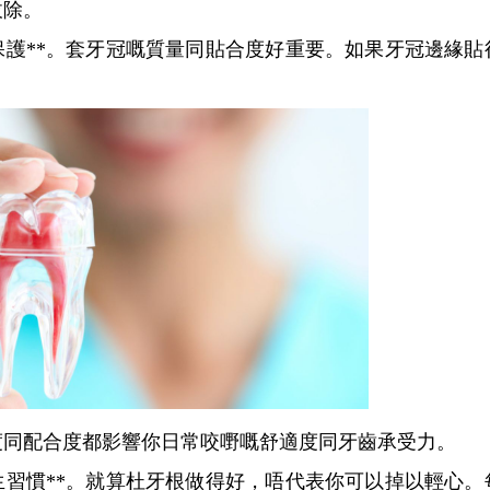
拔除。
護**。套牙冠嘅質量同貼合度好重要。如果牙冠邊緣貼
配合度都影響你日常咬嘢嘅舒適度同牙齒承受力。
習慣**。就算杜牙根做得好，唔代表你可以掉以輕心。