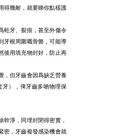
用得幾耐，就要睇你點樣護
爲蛀牙、裂痕，甚至外傷令
到牙根周圍嘅骨骼，可能導
然後用填充物封好，防止再
覺，但牙齒會因爲缺乏營養
套牙），俾牙齒多啲物理保
除幹淨，同埋封閉得密實，
緊密，牙齒複發感染機會就