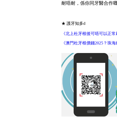
耐唔耐，係你同牙醫合作
★ 護牙知多d
《北上杜牙根後可唔可以正常
《澳門杜牙根價錢2025？珠