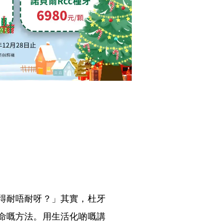
得耐唔耐呀？」其實，杜牙
命嘅方法。用生活化啲嘅講