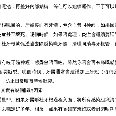
個電池，再整好內部結構，等佢可以繼續運作。至于可以
嘅目的。牙齒裏面有牙髓，包含血管同神經，如果因
炎症甚至壞死。呢個時候，如果唔處理，炎症會繼續蔓延
。杜牙根就係透過去除感染嘅牙髓，清理同消毒牙根管，
咗牙髓神經，感覺會唔同咗。雖然你唔會再有痛嘅感
容易斷裂。呢個時候，牙醫通常會建議加上牙冠（俗稱
咁，防止日常咬嘢時候斷裂。
其實有幾個關鍵因素：
量**。如果牙醫喺杜牙根過程入面，將所有感染組織清
可以穩定好多年。相反，如果有啲細菌殘留或者封閉唔夠