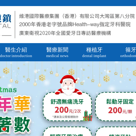
醫生介紹
醫療新聞
種植牙
箍
doctor introduction
medical news
dental implant
orthodont