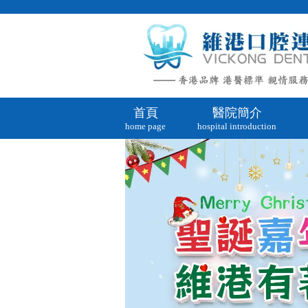
首頁
醫院簡介
home page
hospital introduction