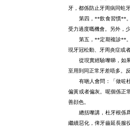
牙，都係防止牙周病同蛀
第四，**飲食習慣**
受力過度嘅機會。另外，
第五，**定期複診**
現牙冠松動、牙周炎症或
從現實經驗嚟睇，如果杜
至用到同正常牙差唔多。
有啲人會問：「做咗杜牙
偏黃或者偏灰。呢個係正
善顔色。
總括嚟講，杜牙根係爲咗
繼續惡化，俾牙齒延長服