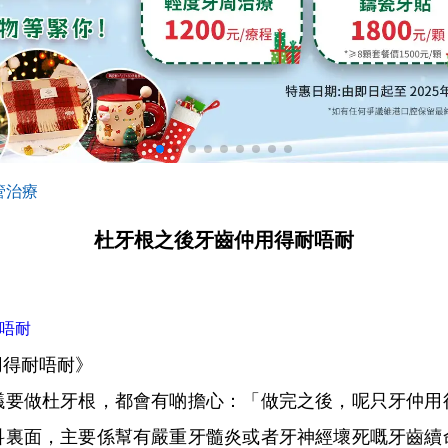
管治療
杜牙根之後牙齒仲用得耐唔耐
唔耐
得耐唔耐》
做杜牙根，都會有啲擔心：「做完之後，呢只牙仲用
科裏面，主要係幫有嚴重牙髓炎或者牙神經壞死嘅牙齒續