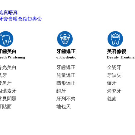
掂真唔真
牙套會唔會縮短壽命
牙齒美白
牙齒矯正
美容修復
eeth Whitening
orthodontic
Beauty Treatme
冷光美白
牙齒矯正
全瓷牙
洗牙
兒童矯正
牙缺失
黃黑牙
隱形矯正
鑲牙
四環素牙
齙牙
烤瓷牙
常見問題
牙列不齊
義齒
牙貼面
地包天