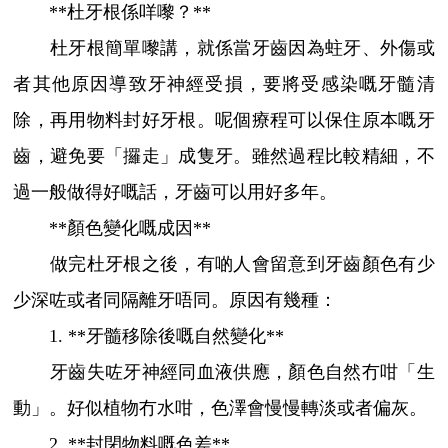
**杜牙根係咩嚟？**
杜牙根簡單嚟講，就係當牙齒因為蛀牙、外傷或
者其他原因導致牙神經受損，要將受感染嘅牙髓清
除，再用物料封好牙根。呢個療程可以保住原本嘅牙
齒，避免要「攞走」成隻牙。雖然過程比較精細，不
過一般做得好嘅話，牙齒可以用好多年。
**顏色變化嘅成因**
做完杜牙根之後，有啲人會留意到牙齒顏色有少
少深咗或者同隔離牙唔同。原因有幾種：
1. **牙髓移除後嘅自然變化**
牙齒失咗牙神經同血液供應，顏色自然冇咁「生
動」。好似植物冇水咁，色澤會慢慢轉淡或者偏灰。
2. **封閉物料嘅色差**