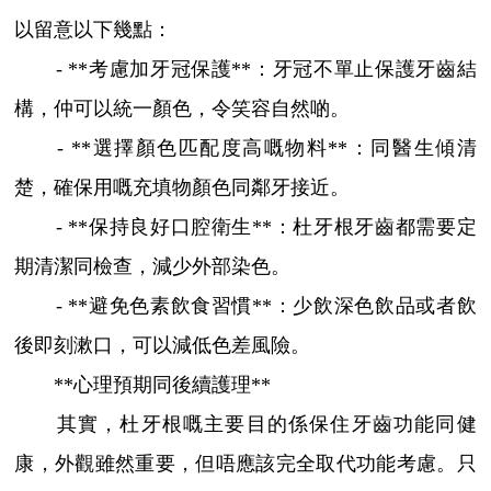
以留意以下幾點：
- **考慮加牙冠保護**：牙冠不單止保護牙齒結
構，仲可以統一顏色，令笑容自然啲。
- **選擇顏色匹配度高嘅物料**：同醫生傾清
楚，確保用嘅充填物顏色同鄰牙接近。
- **保持良好口腔衛生**：杜牙根牙齒都需要定
期清潔同檢查，減少外部染色。
- **避免色素飲食習慣**：少飲深色飲品或者飲
後即刻漱口，可以減低色差風險。
**心理預期同後續護理**
其實，杜牙根嘅主要目的係保住牙齒功能同健
康，外觀雖然重要，但唔應該完全取代功能考慮。只