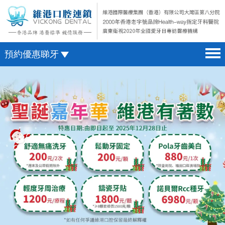
預約優惠睇牙
首頁 home page
澳門電話預約
醫院簡介 hospital introduction
微信預約
醫生介紹 doctor introduction
WhatsApp預約
醫療新聞 medical news
種植牙 dental implant
箍牙 orthodontics
收費標準 change standard
預約牙醫 contact us