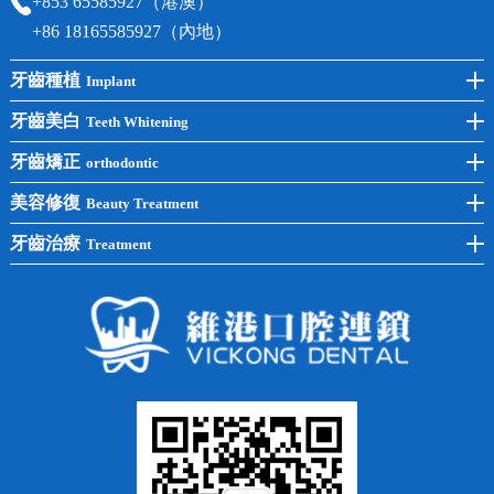
+853 65585927（港澳）
+86 18165585927（內地）
牙齒種植
Implant
前牙種植
牙齒美白
Teeth Whitening
後牙種植
冷光美白
牙齒矯正
orthodontic
單顆種植
洗牙
牙齒矯正
美容修復
Beauty Treatment
半口種植
黃黑牙
兒童矯正
全瓷牙
牙齒治療
Treatment
全口種植
四環素牙
隱形矯正
牙缺失
蛀牙補牙
常見問題
齙牙
鑲牙
智齒
牙貼面
牙列不齊
烤瓷牙
牙齦出血
地包天
義齒
拔牙
牙周炎
根管治療