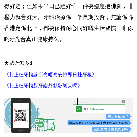
得好趕；但如果平日已經好忙，仲要臨急抱佛腳，咁
壓力就會好大。牙科治療係一個長期投資，無論係喺
香港定係北上，都要保持耐心同好嘅生活習慣，咁你
啲牙先會真正健康持久。
★ 護牙知多d
《北上杜牙根診所會唔會安排即日杜牙根》
《北上杜牙根對牙齒外觀影響大嗎》
vickongmacau