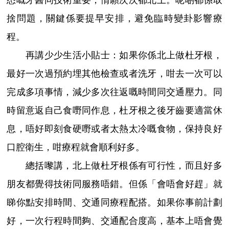
悉嘅牙醫同技術重要，情願次次都北上。呢啲都係取
捨問題，關鍵係要提早安排，避免臨時變卦影響療
程。
再講少少生活小貼士：如果你係北上做杜牙根，
最好一次過預約埋其他檢查或者洗牙，咁去一次可以
完成多項事情，減少多次往返嘅時間同交通壓力。同
時留意返自己食嘢同作息，杜牙根之後牙齒要適當休
息，唔好即刻食硬嘢或者太熱太冷嘅食物，保持良好
口腔衛生，咁療程就會順利好多。
總括嚟講，北上做杜牙根係有可行性，而且好多
朋友都覺得技術同服務唔錯。但係「會唔會好趕」就
睇你點安排時間、交通同療程配搭。如果你事前計劃
好，一次行程時間夠、交通配合度高，基本上唔會覺