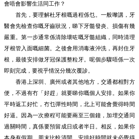
會唔會影響生活同工作？
首先，要理解杜牙根嘅過程係乜。一般嚟講，牙
醫會先檢查你嘅牙齒狀況，睇下牙髓發炎、損傷有幾
嚴重。第一步通常係清除壞咗嘅牙髓組織，同時清理
牙根管入面嘅細菌。之後會用消毒液沖洗，再封住牙
根，最後安排做牙冠保護整粒牙。呢個步驟唔係一次
即刻完成，要視乎情況分幾次覆診。
香港上深圳、廣州或者其他地方，交通都相對方
便，不過有冇「好趕」就要睇你嘅個人安排。如果你
平時返工好忙，冇乜彈性時間，北上可能會覺得時間
好逼。因為一次療程可能要兩至三個鐘，加埋交通同
過關時間，真係要預留成日或者半日。相反，如果你
本身有假期、周末比較清閒，安排好時間就未必覺得