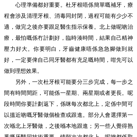
心理準備都好重要。杜牙根唔係簡單嘅補牙，療
程會涉及清理牙根、消毒同封閉，過程可能有少少不
適，做完之後亦要跟足醫生指示保養。北上做呢啲治
療，最怕嘅係冇計劃好，臨時湊時間，結果自己精神
壓力好大。你要明白，牙齒健康唔係急急腳做到就
好，一定要俾自己同牙醫都有充足嘅時間，咁先可以
做到理想效果。
另外，一次杜牙根可能要分三步完成，每一步之
間有時間間距，可能係一星期、兩星期或者更長。呢
段時間你要計劃返下，係咪每次都北上，定係中間可
以搵近啲嘅牙醫做個檢查或跟進。部分人會選擇第一
次喺北上牙醫做，之後喺本地跟進；另一些人覺得熟