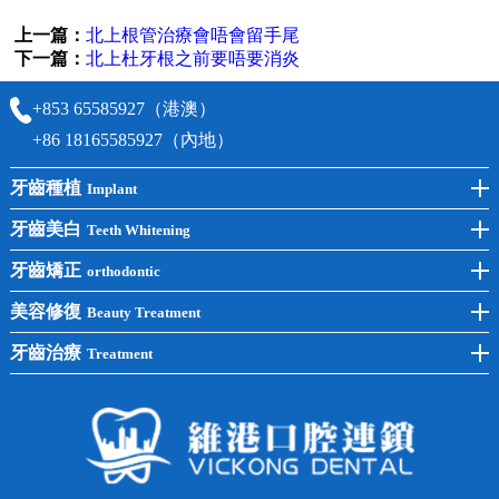
上一篇：
北上根管治療會唔會留手尾
下一篇：
北上杜牙根之前要唔要消炎
+853 65585927（港澳）
+86 18165585927（內地）
牙齒種植
Implant
前牙種植
牙齒美白
Teeth Whitening
後牙種植
冷光美白
牙齒矯正
orthodontic
單顆種植
洗牙
牙齒矯正
美容修復
Beauty Treatment
半口種植
黃黑牙
兒童矯正
全瓷牙
牙齒治療
Treatment
全口種植
四環素牙
隱形矯正
牙缺失
蛀牙補牙
常見問題
齙牙
鑲牙
智齒
牙貼面
牙列不齊
烤瓷牙
牙齦出血