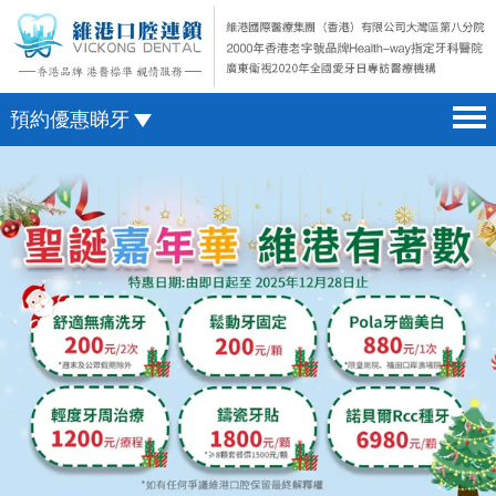
預約優惠睇牙
首頁 home page
澳門電話預約
醫院簡介 hospital introduction
微信預約
醫生介紹 doctor introduction
WhatsApp預約
醫療新聞 medical news
種植牙 dental implant
箍牙 orthodontics
收費標準 change standard
預約牙醫 contact us