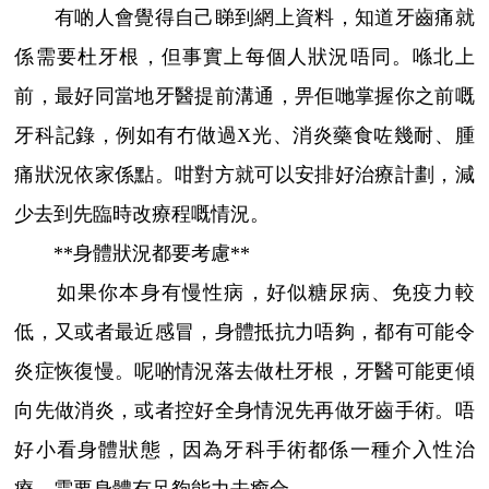
有啲人會覺得自己睇到網上資料，知道牙齒痛就
係需要杜牙根，但事實上每個人狀況唔同。喺北上
前，最好同當地牙醫提前溝通，畀佢哋掌握你之前嘅
牙科記錄，例如有冇做過X光、消炎藥食咗幾耐、腫
痛狀況依家係點。咁對方就可以安排好治療計劃，減
少去到先臨時改療程嘅情況。
**身體狀況都要考慮**
如果你本身有慢性病，好似糖尿病、免疫力較
低，又或者最近感冒，身體抵抗力唔夠，都有可能令
炎症恢復慢。呢啲情況落去做杜牙根，牙醫可能更傾
向先做消炎，或者控好全身情況先再做牙齒手術。唔
好小看身體狀態，因為牙科手術都係一種介入性治