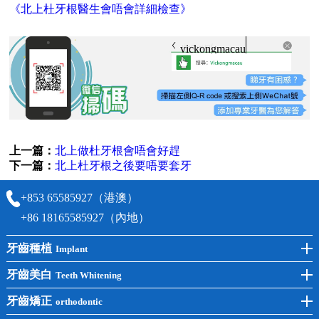
《北上杜牙根醫生會唔會詳細檢查》
vickongmacau
上一篇：
北上做杜牙根會唔會好趕
下一篇：
北上杜牙根之後要唔要套牙
+853 65585927（港澳）
+86 18165585927（內地）
牙齒種植
Implant
前牙種植
牙齒美白
Teeth Whitening
後牙種植
冷光美白
牙齒矯正
orthodontic