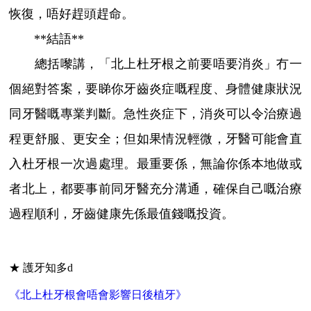
恢復，唔好趕頭趕命。
**結語**
總括嚟講，「北上杜牙根之前要唔要消炎」冇一
個絕對答案，要睇你牙齒炎症嘅程度、身體健康狀況
同牙醫嘅專業判斷。急性炎症下，消炎可以令治療過
程更舒服、更安全；但如果情況輕微，牙醫可能會直
入杜牙根一次過處理。最重要係，無論你係本地做或
者北上，都要事前同牙醫充分溝通，確保自己嘅治療
過程順利，牙齒健康先係最值錢嘅投資。
★ 護牙知多d
《北上杜牙根會唔會影響日後植牙》