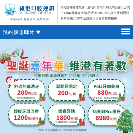
預約優惠睇牙
首頁 home page
澳門電話預約
醫院簡介 hospital introduction
微信預約
醫生介紹 doctor introduction
WhatsApp預約
醫療新聞 medical news
種植牙 dental implant
箍牙 orthodontics
收費標準 change standard
預約牙醫 contact us