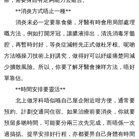
療，需要身體有足夠能力去癒合。
**消炎方式唔止一種**
消炎未必一定要靠食藥，牙醫有時會用局部處理
嘅方法，例如打開牙冠，讓膿液排出，清洗消毒牙髓
腔，再暫時封好，等炎症減輕先正式做杜牙根。呢啲
方法喺操刀技術上好講究，做得好可以紓緩痛楚同減
少擴散風險。所以，你要了解牙醫會揀咩方法，唔好
單靠估。
**時間安排要靈活**
北上做牙科唔似喺自己屋企附近咁方便，通常要
預約、計劃交通同住宿。如果治療前要消炎，你就要
預留多啲時間，可能要分兩三次先完成，而唔係一次
過搞掂。提早安排好行程，亦都要畀自己身體有時間