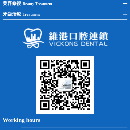
單顆種植
洗牙
牙齒矯正
美容修復
Beauty Treatment
半口種植
黃黑牙
兒童矯正
全瓷牙
牙齒治療
Treatment
全口種植
四環素牙
隱形矯正
牙缺失
蛀牙補牙
常見問題
齙牙
鑲牙
智齒
牙貼面
牙列不齊
烤瓷牙
牙齦出血
地包天
義齒
拔牙
牙周炎
根管治療
Working hours