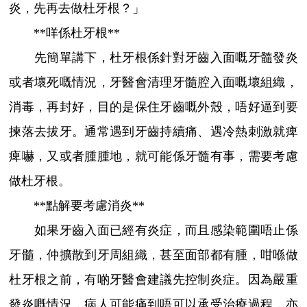
炎，先再去做杜牙根？」
**咩係杜牙根**
先簡單講下，杜牙根係針對牙齒入面嘅牙髓發炎
或者壞死嘅情況，牙醫會清理牙髓腔入面嘅壞組織，
消毒，再封好，目的是保住牙齒嘅外殼，唔好逼到要
揀落去拔牙。通常遇到牙齒持續痛、遇冷熱刺激就痺
痺嚇，又或者腫腫地，就可能係牙髓有事，需要考慮
做杜牙根。
**點解要考慮消炎**
如果牙齒入面已經有炎症，而且感染範圍唔止係
牙髓，仲擴散到牙周組織，甚至面部都有腫，咁喺做
杜牙根之前，有啲牙醫會建議先控制炎症。因為嚴重
發炎嘅情況，病人可能痛到唔可以承受治療過程，亦