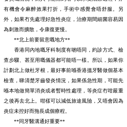
有機會令麻醉效果打折，手術中感覺會唔舒服。另
外，如果冇先處理好急性炎症，治療期間細菌容易因
為刺激而擴散，令康復更慢。
**北上前要留意嘅地方**
香港同內地嘅牙科制度有啲唔同，約診方式、檢
查步驟、甚至用嘅儀器都可能唔一樣。所以，如果你
計劃北上做杜牙根，最好事前喺香港搵牙醫做個基本
檢查，睇清楚牙齒發炎情況，如果係急性期，可能先
喺本地做簡單消炎或者暫時性處理，等炎症冇咁嚴重
之後再去北上。咁樣可以減低旅途風險，又唔會因為
炎症未控好而拖長成個療程。
**同牙醫溝通好重要**