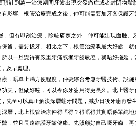
要預計到萬一治療期間牙齒出現突發痛症或者封閉物鬆
會有影響。根管治療完成之後，仲可能需要加牙套保護牙
，但冇即刻治療，除咗痛楚之外，仲可能出現面腫、牙
法保留，需要拔牙。相比之下，根管治療嘅最大好處，就
。所以一旦覺得有嚴重牙痛或者牙齒敏感，就唔好拖延，
查，及早處理。
，唔單止睇方便程度，仲要綜合考慮牙醫技術、設施
快功夫，但做好咗，可以令你牙齒用得更長久。北上醫牙
慣，先至可以真正解決深層蛀牙問題，減少日後牙患再發
層，北上根管治療仲得唔得？得唔得其實唔係單純地
牙醫，並且長遠維護牙齒健康。先照顧好自己嘅牙齒，再