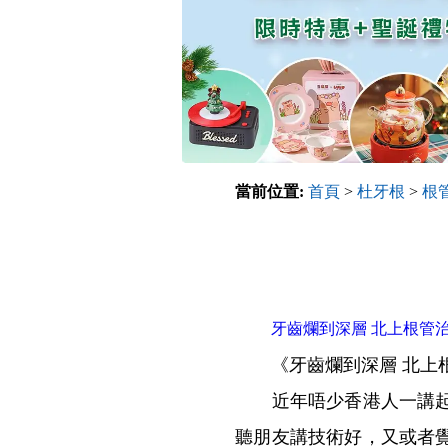
當前位置:
首頁
>
杜牙根
>
根
牙齒爛到深層 北上根管
《牙齒爛到深層 北上根
近年唔少香港人一講起睇
聽朋友講技術好，又或者