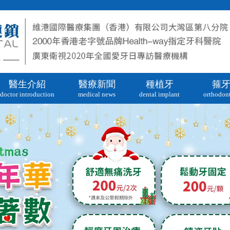
醫生介紹
醫療新聞
種植牙
箍
doctor introduction
medical news
dental implant
orthodont