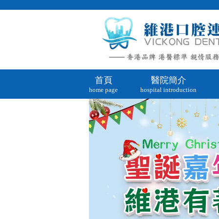
首頁
醫院簡介
home page
hospital introduction