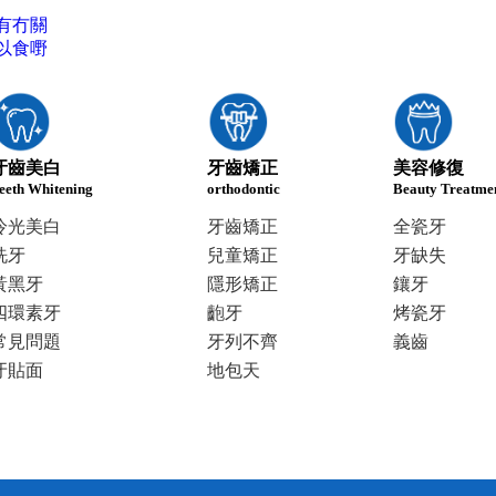
有冇關
以食嘢
牙齒美白
牙齒矯正
美容修復
eeth Whitening
orthodontic
Beauty Treatme
冷光美白
牙齒矯正
全瓷牙
洗牙
兒童矯正
牙缺失
黃黑牙
隱形矯正
鑲牙
四環素牙
齙牙
烤瓷牙
常見問題
牙列不齊
義齒
牙貼面
地包天