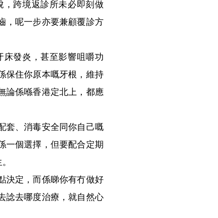
脫，跨境返診所未必即刻做
齒，呢一步亦要兼顧覆診方
床發炎，甚至影響咀嚼功
係保住你原本嘅牙根，維持
無論係喺香港定北上，都應
配套、消毒安全同你自己嘅
係一個選擇，但要配合定期
生。
點決定，而係睇你有冇做好
去諗去哪度治療，就自然心