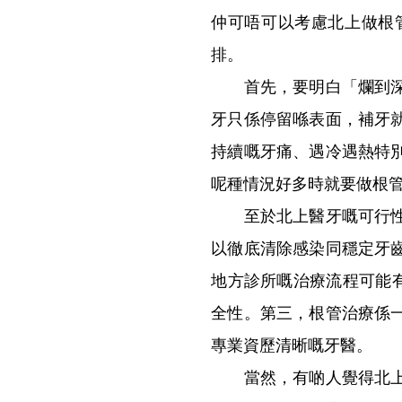
仲可唔可以考慮北上做根
排。
首先，要明白「爛到深層
牙只係停留喺表面，補牙
持續嘅牙痛、遇冷遇熱特
呢種情況好多時就要做根
至於北上醫牙嘅可行性，
以徹底清除感染同穩定牙
地方診所嘅治療流程可能
全性。第三，根管治療係
專業資歷清晰嘅牙醫。
當然，有啲人覺得北上醫