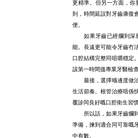
更精準。但另一方面，你
到，時間延誤對牙齒康復
便。
如果牙齒已經爛到深層
能。長遠更可能令牙齒冇
口腔結構完整同咀嚼穩定
該第一時間搵專業牙醫檢
最後，選擇喺邊度做治療
生活節奏。根管治療唔係
覆診同良好嘅口腔衛生習
所以話，如果牙齒爛到深
準備，揀到適合同可靠嘅
中有數。