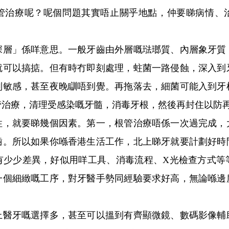
管治療呢？呢個問題其實唔止關乎地點，仲要睇病情、
」係咩意思。一般牙齒由外層嘅琺瑯質、內層象牙質
就可以搞掂。但有時冇即刻處理，蛀菌一路侵蝕，深入到
別敏感，甚至夜晚瞓唔到覺。再拖落去，細菌可能入到牙
管治療，清理受感染嘅牙髓，消毒牙根，然後再封住以防
就要睇幾個因素。第一，根管治療唔係一次過完成，
齒。所以如果你喺香港生活工作，北上睇牙就要計劃好時
有少少差異，好似用咩工具、消毒流程、X光檢查方式等
一個細緻嘅工序，對牙醫手勢同經驗要求好高，無論喺邊
牙嘅選擇多，甚至可以搵到有齊顯微鏡、數碼影像輔