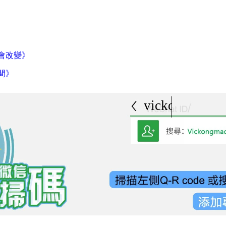
會改變》
間》
vickongmacau