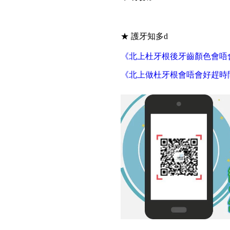
★ 護牙知多d
《北上杜牙根後牙齒顏色會唔
《北上做杜牙根會唔會好趕時