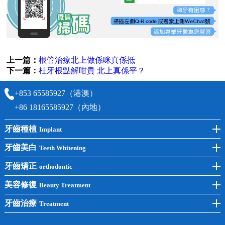
上一篇：
根管治療北上做係咪真係抵
下一篇：
杜牙根點解咁貴 北上真係平？
+853 65585927（港澳）
+86 18165585927（內地）
牙齒種植
Implant
前牙種植
牙齒美白
Teeth Whitening
後牙種植
冷光美白
牙齒矯正
orthodontic
單顆種植
洗牙
牙齒矯正
美容修復
Beauty Treatment
半口種植
黃黑牙
兒童矯正
全瓷牙
牙齒治療
Treatment
全口種植
四環素牙
隱形矯正
牙缺失
蛀牙補牙