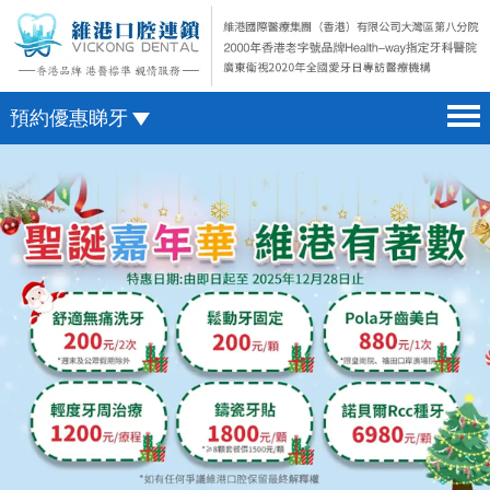
預約優惠睇牙
首頁 home page
澳門電話預約
醫院簡介 hospital introduction
微信預約
醫生介紹 doctor introduction
WhatsApp預約
醫療新聞 medical news
種植牙 dental implant
箍牙 orthodontics
收費標準 change standard
預約牙醫 contact us