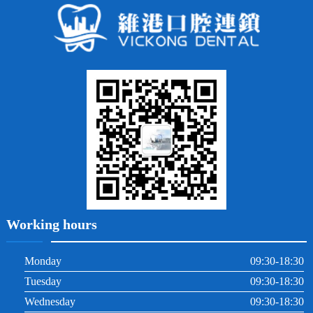
常見問題
齙牙
鑲牙
智齒
牙貼面
牙列不齊
烤瓷牙
牙齦出血
地包天
義齒
拔牙
牙周炎
根管治療
Working hours
Monday
09:30-18:30
Tuesday
09:30-18:30
Wednesday
09:30-18:30