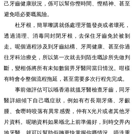
己牙齒健康狀況，係可以幫你慳時間、慳精神、甚至
避免唔必要嘅風險。
杜牙根，簡單嚟講就係處理牙髓發炎或者壞死，
透過清理、消毒同封閉牙根，去保住牙齒免於被剝
走。呢個過程涉及到牙齒結構、牙周健康、甚至你過
往牙科治療史，所以第一次就去到陌生嘅診所先做判
斷，變相係將所有未知數留畀牙醫同當日情況。咁樣
有時會令整個流程拖延，甚至需要多次行程先完成。
事前做評估可以喺香港就搵牙醫檢查牙齒，同牙
醫詳細傾下自己嘅症狀，例如有冇長期牙痛、牙齦
腫、食嘢時咬落有異常感覺，仲有X光片或者其他牙
片資料。呢啲資料如果喺北上前準備好，到時交畀內
地牙醫，就可以幫助佢哋更快掌握你嘅情況，唔洗重