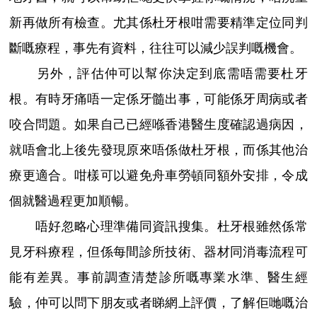
新再做所有檢查。尤其係杜牙根咁需要精準定位同判
斷嘅療程，事先有資料，往往可以減少誤判嘅機會。
另外，評估仲可以幫你決定到底需唔需要杜牙
根。有時牙痛唔一定係牙髓出事，可能係牙周病或者
咬合問題。如果自己已經喺香港醫生度確認過病因，
就唔會北上後先發現原來唔係做杜牙根，而係其他治
療更適合。咁樣可以避免舟車勞頓同額外安排，令成
個就醫過程更加順暢。
唔好忽略心理準備同資訊搜集。杜牙根雖然係常
見牙科療程，但係每間診所技術、器材同消毒流程可
能有差異。事前調查清楚診所嘅專業水準、醫生經
驗，仲可以問下朋友或者睇網上評價，了解佢哋嘅治