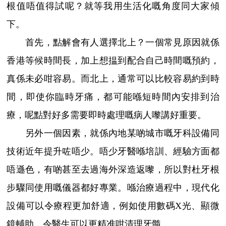
根值唔值得試呢？就等我用生活化嘅角度同大家傾
下。
首先，點解會有人選擇北上？一個常見原因就係
香港等候時間長，加上想揾到配合自己時間嘅預約，
真係未必咁容易。而北上，通常可以比較容易約到時
間，即使你臨時牙痛，都可能喺短時間內安排到治
療，呢點對好多需要即時處理嘅病人嚟講好重要。
另外一個因素，就係內地某啲城市嘅牙科設備同
技術近年提升咗唔少。唔少牙醫喺培訓、經驗方面都
唔遜色，有啲甚至去過海外深造返嚟，所以對杜牙根
步驟同使用嘅儀器都好專業。喺治療過程中，現代化
設備可以令療程更加舒適，例如使用數碼X光、顯微
鏡輔助，令醫生可以更精准咁清理牙髓。