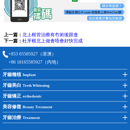
上一篇：
北上根管治療有冇術後跟進
下一篇：
杜牙根北上做會唔會好快完成
+853 65585927（港澳）
+86 18165585927（內地）
牙齒種植
Implant
前牙種植
牙齒美白
Teeth Whitening
後牙種植
冷光美白
牙齒矯正
orthodontic
單顆種植
洗牙
牙齒矯正
美容修復
Beauty Treatment
半口種植
黃黑牙
兒童矯正
全瓷牙
牙齒治療
Treatment
全口種植
四環素牙
隱形矯正
牙缺失
蛀牙補牙