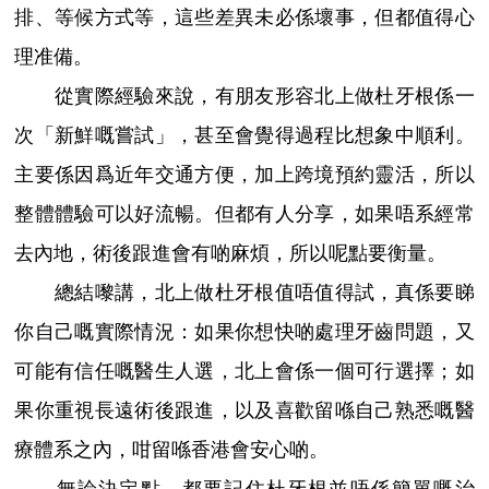
排、等候方式等，這些差異未必係壞事，但都值得心
理准備。
從實際經驗來說，有朋友形容北上做杜牙根係一
次「新鮮嘅嘗試」，甚至會覺得過程比想象中順利。
主要係因爲近年交通方便，加上跨境預約靈活，所以
整體體驗可以好流暢。但都有人分享，如果唔系經常
去內地，術後跟進會有啲麻煩，所以呢點要衡量。
總結嚟講，北上做杜牙根值唔值得試，真係要睇
你自己嘅實際情況：如果你想快啲處理牙齒問題，又
可能有信任嘅醫生人選，北上會係一個可行選擇；如
果你重視長遠術後跟進，以及喜歡留喺自己熟悉嘅醫
療體系之內，咁留喺香港會安心啲。