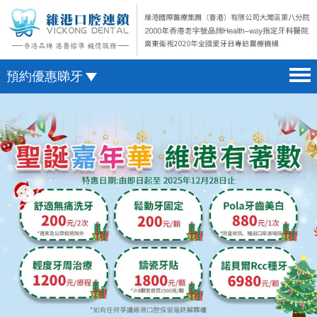
預約優惠睇牙
首頁 home page
澳門電話預約
醫院簡介 hospital introduction
微信預約
醫生介紹 doctor introduction
WhatsApp預約
醫療新聞 medical news
種植牙 dental implant
箍牙 orthodontics
收費標準 change standard
預約牙醫 contact us