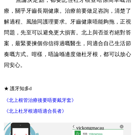
無論決定點，都要記住杜牙根並唔係簡單嘅治
療，關乎牙齒長期健康。治療前要做足咨詢，清楚了
解過程、風險同護理要求。牙齒健康唔能夠拖，正視
問題，先至可以避免更大損害。北上與否並冇絕對答
案，最緊要揀個你信得過嘅醫生，同適合自己生活節
奏嘅方式。咁樣，唔論喺邊度做杜牙根，都可以放心
同安心。
★ 護牙知多d
《北上根管治療後要唔要戴牙套》
《北上杜牙根適唔適合長者》
vickongmacau