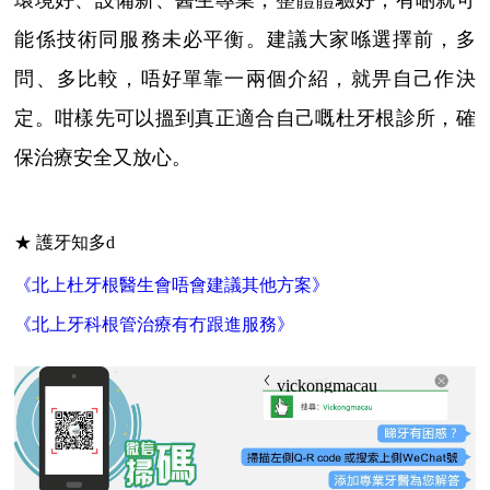
環境好、設備新、醫生專業，整體體驗好；有啲就可
能係技術同服務未必平衡。建議大家喺選擇前，多
問、多比較，唔好單靠一兩個介紹，就畀自己作決
定。咁樣先可以搵到真正適合自己嘅杜牙根診所，確
保治療安全又放心。
★ 護牙知多d
《北上杜牙根醫生會唔會建議其他方案》
《北上牙科根管治療有冇跟進服務》
vickongmacau