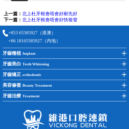
上一篇：
北上杜牙根會唔會好耐先好
下一篇：
北上杜牙根會唔會好快複發
+853 65585927（港澳）
+86 18165585927（內地）
牙齒種植
Implant
前牙種植
牙齒美白
Teeth Whitening
後牙種植
冷光美白
牙齒矯正
orthodontic
單顆種植
洗牙
牙齒矯正
美容修復
Beauty Treatment
半口種植
黃黑牙
兒童矯正
全瓷牙
牙齒治療
Treatment
全口種植
四環素牙
隱形矯正
牙缺失
蛀牙補牙
常見問題
齙牙
鑲牙
智齒
牙貼面
牙列不齊
烤瓷牙
牙齦出血