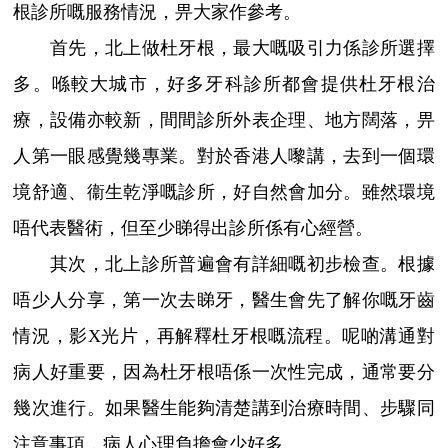
根診所嘅服務情況，畀大家作參考。
首先，北上做杜牙根，最大嘅吸引力係診所選擇
多。喺較大城市，好多牙科診所都會提供杜牙根治
療，設備亦較新，間間診所外表企理、地方闊落，畀
人第一眼感覺幾專業。對於香港人嚟講，去到一個環
境舒適、衞生乾淨嘅診所，好自然會加分。雖然環境
唔代表醫術，但至少睇得出診所係有心經營。
其次，北上診所普遍會有詳細嘅初步檢查。根據
唔少人分享，第一次去睇牙，醫生會先了解你嘅牙齒
情況，影X光片，再解釋杜牙根嘅流程。呢啲溝通對
病人好重要，因為杜牙根唔係一次性完成，通常要分
幾次進行。如果醫生能夠清楚講到治療時間、步驟同
注意事項，病人心理負擔會少好多。