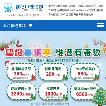
預約優惠睇牙
首頁 home page
澳門電話預約
醫院簡介 hospital introduction
微信預約
醫生介紹 doctor introduction
WhatsApp預約
醫療新聞 medical news
種植牙 dental implant
箍牙 orthodontics
收費標準 change standard
預約牙醫 contact us