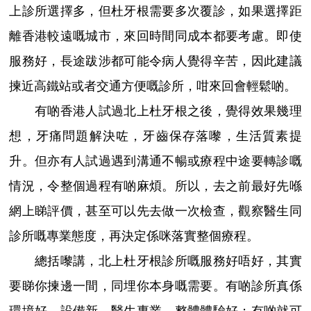
上診所選擇多，但杜牙根需要多次覆診，如果選擇距
離香港較遠嘅城市，來回時間同成本都要考慮。即使
服務好，長途跋涉都可能令病人覺得辛苦，因此建議
揀近高鐵站或者交通方便嘅診所，咁來回會輕鬆啲。
有啲香港人試過北上杜牙根之後，覺得效果幾理
想，牙痛問題解決咗，牙齒保存落嚟，生活質素提
升。但亦有人試過遇到溝通不暢或療程中途要轉診嘅
情況，令整個過程有啲麻煩。所以，去之前最好先喺
網上睇評價，甚至可以先去做一次檢查，觀察醫生同
診所嘅專業態度，再決定係咪落實整個療程。
總括嚟講，北上杜牙根診所嘅服務好唔好，其實
要睇你揀邊一間，同埋你本身嘅需要。有啲診所真係