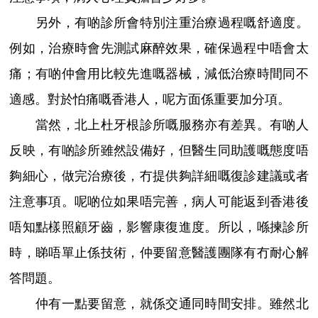
另外，有啲診所會特別注重治療過程嘅舒適度。
例如，治療時會先測試麻醉效果，確保過程中唔會太
痛；有啲仲會用比較先進嘅器械，減低治療時間同不
適感。對於怕痛嘅香港人，呢方面係重要加分項。
當然，北上杜牙根診所嘅服務亦有差異。有啲人
反映，有啲診所雖然設備好，但醫生同助護嘅態度唔
夠細心，做完治療後，冇提供夠詳細嘅復診建議或者
注意事項。呢啲位如果唔完善，病人可能返到香港後
唔知點樣照顧牙齒，影響康復進度。所以，喺揀診所
時，睇唔單止係技術，仲要留意醫護團隊有冇耐心解
答問題。
仲有一點要留意，就係交通同時間安排。雖然北