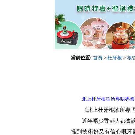
當前位置:
首頁
>
杜牙根
>
根
北上杜牙根診所專唔專業
《北上杜牙根診所專唔
近年唔少香港人都會諗住
搵到技術好又有信心嘅牙