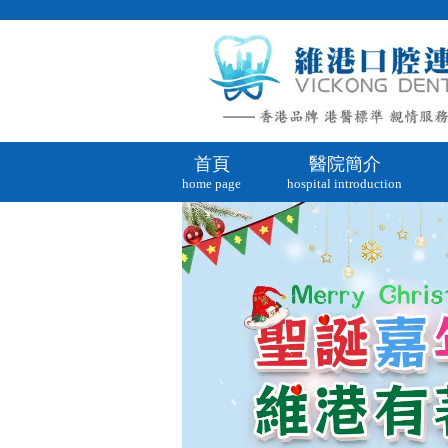
首頁
醫院簡介
home page
hospital introduction