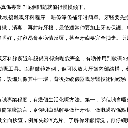
係真係專業？呢個問題就值得慢慢傾下。
較複雜嘅牙科程序，唔係淨係補牙咁簡單。牙醫要先搵
組織，消毒，再封好牙根，最後通常仲要加上牙套保護。
得唔好，好容易會令病情反覆，甚至牙齒要完全抽走。所
科診所近年設備真係愈嚟愈齊全，有啲仲用到數碼X
助嘅工具。以顯微鏡為例，佢可以放大牙齒內部結構，
然，設備只係其中一環，背後操縱儀器嘅牙醫技術同經驗
專業程度，有幾個生活化嘅方法。第一，睇佢哋會唔
用簡單嘅語言，令你明白點解要做杜牙根、做嘅過程係點
做全面檢查，例如先影X光片、了解你牙齦情況，再仔細