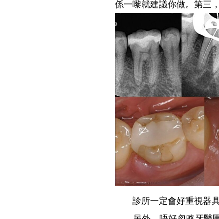
係一嚟就建議你做。第三
診所一定會好重視器具同
另外，唔好忽略牙醫團隊