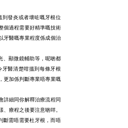
到發炎或者壞咗嘅牙根位
整個過程需要好精準嘅技術
以牙醫嘅專業程度係成個治
光、顯微鏡輔助等，呢啲都
令牙醫清楚咁搵到每條牙根
，更加係判斷專業唔專業嘅
會詳細同你解釋治療流程同
樣、療程之後要注意啲咩。
判斷需唔需要杜牙根，而唔