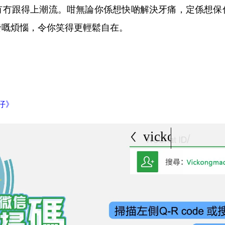
有冇跟得上潮流。咁無論你係想快啲解決牙痛，定係想保
發嘅煩惱，令你笑得更輕鬆自在。
仔》
vickongmacau