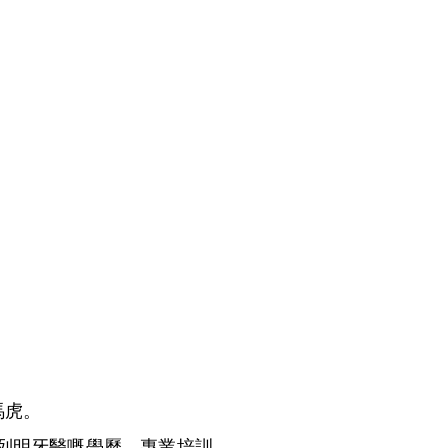
馬虎。
列明牙醫嘅學歷、專業培訓