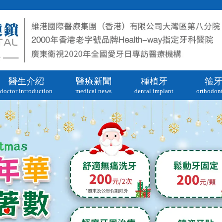
醫生介紹
醫療新聞
種植牙
箍
doctor introduction
medical news
dental implant
orthodont