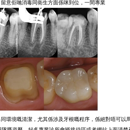
，留意佢哋消毒同衛生方面係咪到位，一間專業
環境嘅清潔，尤其係涉及牙根嘅程序，係絕對唔可以
嘅資歷。好多專業診所會喺接待區或者網站上面清楚