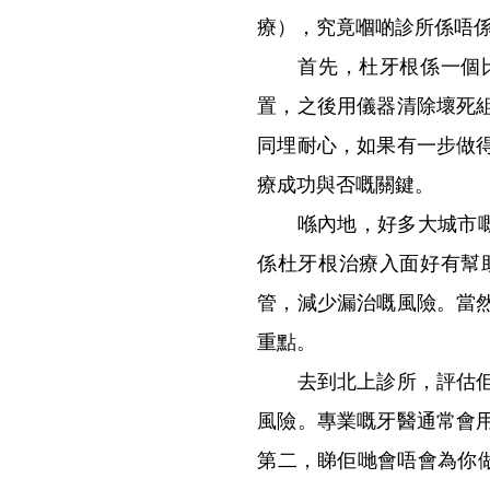
療），究竟嗰啲診所係唔
首先，杜牙根係一個比
置，之後用儀器清除壞死
同埋耐心，如果有一步做
療成功與否嘅關鍵。
喺內地，好多大城市嘅牙
係杜牙根治療入面好有幫
管，減少漏治嘅風險。當
重點。
去到北上診所，評估佢哋
風險。專業嘅牙醫通常會
第二，睇佢哋會唔會為你