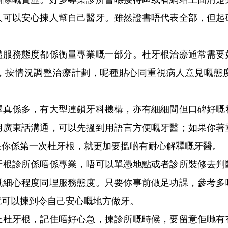
人可以安心揀人幫自己醫牙。雖然證書唔代表全部，但起
務態度都係衡量專業嘅一部分。杜牙根治療通常需要
，按情況調整治療計劃，呢種貼心同重視病人意見嘅態
係多，有大型連鎖牙科機構，亦有細細間但口碑好嘅
用廣東話溝通，可以先搵到用語言方便嘅牙醫；如果你著
果你係第一次杜牙根，就更加要搵啲有耐心解釋嘅牙醫。
診所係唔係專業，唔可以單憑地點或者診所裝修去判
嘅細心程度同埋服務態度。只要你事前做足功課，參考多
就可以揀到令自己安心嘅地方做牙。
牙根，記住唔好心急，揀診所嘅時候，要留意佢哋有