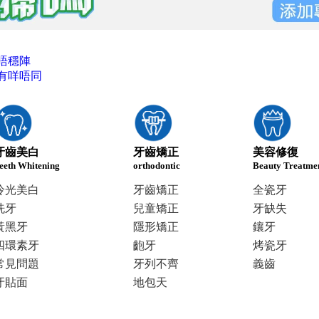
唔穩陣
有咩唔同
牙齒美白
牙齒矯正
美容修復
eeth Whitening
orthodontic
Beauty Treatme
冷光美白
牙齒矯正
全瓷牙
洗牙
兒童矯正
牙缺失
黃黑牙
隱形矯正
鑲牙
四環素牙
齙牙
烤瓷牙
常見問題
牙列不齊
義齒
牙貼面
地包天