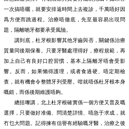
一次搞唔曬，就要安排返時間上去複診，千萬唔好因
爲方便而跳過程。治療唔徹底，先至最容易出現問
題，隔離啲牙都要承受風險。
講到底，杜牙根影響其他牙齒與否，關鍵係治療
質量同後期保養。只要牙醫處理得好，療程規範，再
加上自己有良好口腔習慣，基本上隔離牙唔會受影
響。反而，如果懶得護理，或者食過硬、唔定期檢
查，就有機會令整體牙列受壓。咁就唔係杜牙根本身
嘅錯，而係後期維護唔夠。
總括嚟講，北上杜牙根確實係一個方便又普及嘅
選擇，只要做好准備、問清楚詳情、唔急于求成，就
冇乜大問題。記得揀有信譽有經驗嘅牙醫，治療之後