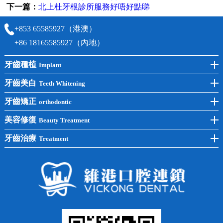
下一篇：
北上杜牙根診所服務好唔好點睇
+853 65585927（港澳）
+86 18165585927（內地）
牙齒種植
Implant
前牙種植
牙齒美白
Teeth Whitening
後牙種植
冷光美白
牙齒矯正
orthodontic
單顆種植
洗牙
牙齒矯正
美容修復
Beauty Treatment
半口種植
黃黑牙
兒童矯正
全瓷牙
牙齒治療
Treatment
全口種植
四環素牙
隱形矯正
牙缺失
蛀牙補牙
常見問題
齙牙
鑲牙
智齒
牙貼面
牙列不齊
烤瓷牙
牙齦出血
地包天
義齒
拔牙