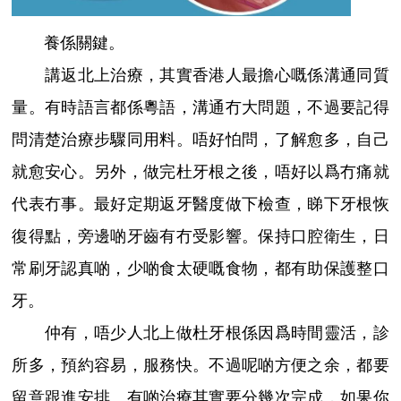
養係關鍵。
講返北上治療，其實香港人最擔心嘅係溝通同質
量。有時語言都係粵語，溝通冇大問題，不過要記得
問清楚治療步驟同用料。唔好怕問，了解愈多，自己
就愈安心。另外，做完杜牙根之後，唔好以爲冇痛就
代表冇事。最好定期返牙醫度做下檢查，睇下牙根恢
復得點，旁邊啲牙齒有冇受影響。保持口腔衛生，日
常刷牙認真啲，少啲食太硬嘅食物，都有助保護整口
牙。
仲有，唔少人北上做杜牙根係因爲時間靈活，診
所多，預約容易，服務快。不過呢啲方便之余，都要
留意跟進安排。有啲治療其實要分幾次完成，如果你