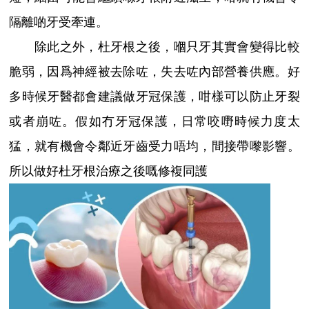
隔離啲牙受牽連。
除此之外，杜牙根之後，嗰只牙其實會變得比較
脆弱，因爲神經被去除咗，失去咗內部營養供應。好
多時候牙醫都會建議做牙冠保護，咁樣可以防止牙裂
或者崩咗。假如冇牙冠保護，日常咬嘢時候力度太
猛，就有機會令鄰近牙齒受力唔均，間接帶嚟影響。
所以做好杜牙根治療之後嘅修複同護