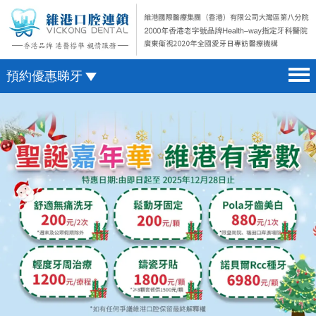
預約優惠睇牙
首頁 home page
澳門電話預約
醫院簡介 hospital introduction
微信預約
醫生介紹 doctor introduction
WhatsApp預約
醫療新聞 medical news
種植牙 dental implant
箍牙 orthodontics
收費標準 change standard
預約牙醫 contact us