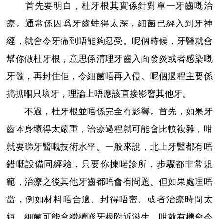
首先要明白，杜牙根其實係針對單一牙齒嘅治
療。通常係因爲牙齒蛀得太深，細菌已經入到牙神
經，就會令牙痛到唔能夠忍受。呢個時候，牙醫就會
幫你做杜牙根，意思係清理牙齒入面發炎或者感染嘅
牙髓，再封住佢，令細菌唔再入侵。呢個過程主要係
搞掂嗰只壞牙，理論上唔應該直接影響其他牙。
不過，杜牙根並唔係完全冇影響。首先，如果牙
齒本身壞得太嚴重，治療過程就可能會比較複雜，咁
就要睇牙醫嘅技術水平。一般來說，北上牙醫都有唔
錯嘅設備同經驗，只要你揀啱診所，步驟都非常規
範，治療之後其他牙齒都唔會有問題。但如果處理唔
當，例如材料唔合適、封得唔密、或者治療時間太
短，細菌可能會繼續喺牙根附近滋生，咁就有機會令