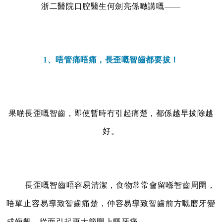
浙二醫院口腔醫生何劍亮係噉講嘅——
1、唔管痛唔痛，長歪嘅智齒都要拔！
果啲長歪嘅智齒，即使暫時冇引起痛楚，都係越早拔除越
好。
長歪嘅智齒唔容易清潔，食物常常會留喺智齒周圍，
唔單止容易導致智齒痛楚，仲容易導致智齒前方嘅磨牙變
成齒齦，從而引起更大範圍上嘅牙痛。