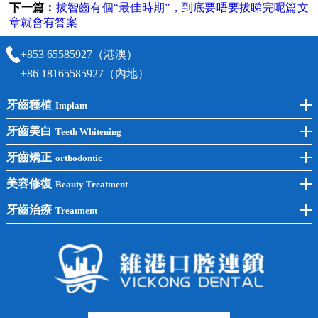
下一篇：
拔智齒有個“最佳時期”，到底要唔要拔睇完呢篇文
章就會有答案
+853 65585927（港澳）
+86 18165585927（內地）
牙齒種植
Implant
前牙種植
牙齒美白
Teeth Whitening
後牙種植
冷光美白
牙齒矯正
orthodontic
單顆種植
洗牙
牙齒矯正
美容修復
Beauty Treatment
半口種植
黃黑牙
兒童矯正
全瓷牙
牙齒治療
Treatment
全口種植
四環素牙
隱形矯正
牙缺失
蛀牙補牙
常見問題
齙牙
鑲牙
智齒
牙貼面
牙列不齊
烤瓷牙
牙齦出血
地包天
義齒
拔牙