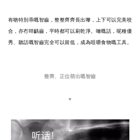
有啲特別乖嘅智齒，整整齊齊長出嚟，上下可以完美咬
合，亦冇咩齲齒，平時都可以刷乾淨。噉嘅話，呢種優
秀、聽話嘅智齒完全可以留低，成為咀嚼食物嘅工具。
整齊、正位萌出嘅智齒
▼