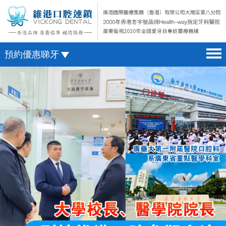
預約優惠睇牙
首頁 home page
澳門電話預約
醫院簡介 hospital introduction
微信預約
醫生介紹 doctor introduction
WhatsApp預約
醫療新聞 medical news
種植牙 dental implant
箍牙 orthodontics
收費標準 change standard
預約牙醫 contact us