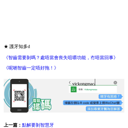
★ 護牙知多d
《智齒需要剝嗎？處唔當會喪失咀嚼功能，冇唔當回事》
《呢啲智齒一定唔好拖！》
vickongmacau
上一篇：
點解要剝智慧牙