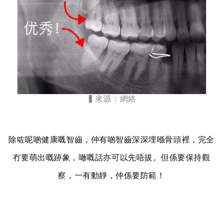
▍
來源：網絡
除咗呢啲健康嘅智齒，仲有啲智齒深深埋喺骨頭裡，完全
冇要萌出嘅跡象，噉嘅話亦可以先唔拔。但係要保持觀
察，一有動靜，仲係要防範！