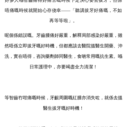
好多人喺智齒痛得好痛苦嘅時候下定決心要去拔牙，但係
唔痛嘅時候就開始心存侥幸——「聽講拔牙好痛嘅，不如
再等等啦」。
呢個係錯誤嘅。牙齒腫痛好嚴重，解釋局部感染好嚴重，雖
然唔係立即拔牙嘅好時機，但都應該去醫院搵醫生開藥、沖
洗，實在唔得，咨詢藥劑師同醫生，食啲常用嘅抗生素。喺
日常護理中，亦要竭盡全力清潔！
等智齒冇咁痛嘅時候，牙齦周圍嘅紅腫亦消失咗，就係去搵
醫生拔牙嘅好時機！