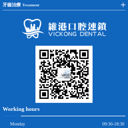
半口種植
黃黑牙
兒童矯正
全瓷牙
牙齒治療
Treatment
全口種植
四環素牙
隱形矯正
牙缺失
蛀牙補牙
常見問題
齙牙
鑲牙
智齒
牙貼面
牙列不齊
烤瓷牙
牙齦出血
地包天
義齒
拔牙
牙周炎
根管治療
Working hours
Monday
09:30-18:30