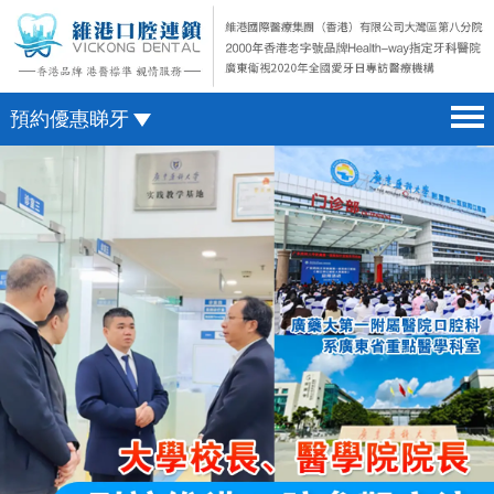
預約優惠睇牙
首頁 home page
澳門電話預約
醫院簡介 hospital introduction
微信預約
醫生介紹 doctor introduction
WhatsApp預約
醫療新聞 medical news
種植牙 dental implant
箍牙 orthodontics
收費標準 change standard
預約牙醫 contact us