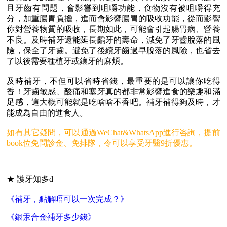
且牙齒有問題，會影響到咀嚼功能，食物沒有被咀嚼得充
分，加重腸胃負擔，進而會影響腸胃的吸收功能，從而影響
你對營養物質的吸收，長期如此，可能會引起腸胃病、營養
不良。及時補牙還能延長齲牙的壽命，減免了牙齒脫落的風
險，保全了牙齒。避免了後續牙齒過早脫落的風險，也省去
了以後需要種植牙或鑲牙的麻煩。
及時補牙，不但可以省時省錢，最重要的是可以讓你吃得
香！牙齒敏感、酸痛和塞牙真的都非常影響進食的樂趣和滿
足感，這大概可能就是吃啥啥不香吧。補牙補得夠及時，才
能成為自由的進食人。
如有其它疑問，可以通過WeChat&WhatsApp進行咨詢，提前
book位免問診金、免排隊，令可以享受牙醫9折優惠。
★ 護牙知多d
《補牙，點解唔可以一次完成？》
《銀汞合金補牙多少錢》