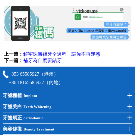
vickongmacau
上一篇：
解密珠海補牙全過程，讓你不再迷惑
下一篇：
補牙為什麽要鉆牙
+853 65585927（港澳）
+86 18165585927（內地）
牙齒種植
Implant
前牙種植
牙齒美白
Teeth Whitening
後牙種植
冷光美白
牙齒矯正
orthodontic
單顆種植
洗牙
牙齒矯正
美容修復
Beauty Treatment