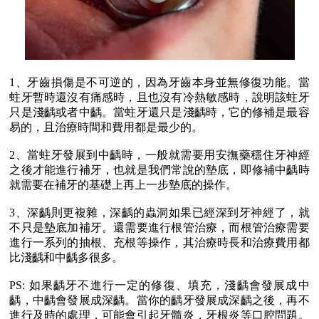
1、牙齒損傷是不可逆的，因為牙齒本身並無修復功能。當
蛀牙暫時還沒有痛感時，且也沒有冷熱敏感時，說明該蛀牙
只是淺齲或者中齲。當蛀牙還只是淺齲時，它的修補是最容
易的，且治療時間和費用都是最少的。
2、當蛀牙發展到中齲時，一般就需要用安撫藥穩住牙神經
之後才能進行補牙，也就是我們常說的墊底，即修補中齲時
就需要在補牙的基礎上再上一步墊底的操作。
3、深齲則更複雜，深齲的蟲洞如果已經深到牙神經了，就
不只是墊底加補牙。還需要進行根管治療，而根管治療需要
進行一系列的抽根、充根等操作，其治療時長和治療費用都
比淺齲和中齲多很多。
PS: 如果齲牙不進行一定的修復、填充，淺齲會發展成中
齲，中齲會發展成深齲。當你的齲牙發展成深齲之後，再不
進行及時的處理，可能會引起牙髓炎，牙根炎等口腔問題。