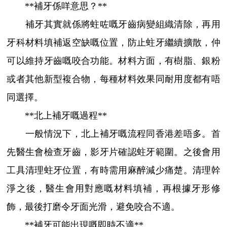
**補牙係咩意思？**
補牙其實就係將蛀咗嘅牙齒病變組織清除，再用
牙科材料填補返空缺嘅位置，防止蛀牙繼續擴散，仲
可以維持牙齒嘅咬合功能。材料方面，有樹脂、銀粉
或者其他新型複合物，每種材料效果同耐用度都有唔
同選擇。
**北上補牙嘅過程**
一般情況下，北上補牙嘅流程同香港差唔多。首
先醫生會檢查牙齒，影牙片確認蛀牙範圍。之後會用
工具清理蛀牙位置，有時需用麻醉減少痛楚。清理幹
淨之後，醫生會用對應嘅材料填補，再根據牙形修
飾，最後打磨令牙面光滑，避免咬合不適。
**補牙可能出現嘅即時不適**