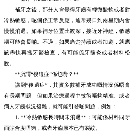
補牙之後，部分人會覺得牙齒有輕微酸軟或者對
冷熱敏感，呢個係正常反應，通常幾日到兩星期內會
慢慢消退。如果補牙位置比較深，接近牙神經，敏感
期可能會長啲。不過，如果痛楚持續或者加劇，就應
該盡快再搵牙醫檢查，有可能係牙髓炎或者材料松
脫。
**所謂“後遺症”係乜嘢？**
講到“後遺症”，其實多數補牙成功嘅情況係唔會
有長期問題。但如果治療過程中技術唔夠精准、或者
病人牙齒狀況複雜，就可能引發啲問題，例如：
1. **冷熱敏感長時間未消退**：可能係材料同牙
面貼合度唔夠，或者牙齒原本已有裂紋。