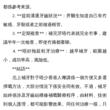
都係參考來源。
2. **提前溝通牙齒狀況**：畀醫生知道自己有冇
敏感、牙裂或者之前做過根管。
3. **定期複查**：補完牙唔代表就完全冇事，建
議半年一次檢查，即使冇痛都要睇。
4. **唔好拖延蛀牙治療**：越早補牙，範圍越
小，成功率高，風險低。
**結語**
北上補牙對于唔少香港人嚟講係一個方便又多選
擇嘅方法，大部分情況下係安全同有效。不過，補牙
始終係涉及牙齒結構修補嘅醫療程序，由材料、技術
到個人護理，都可能影響效果。同任何治療一樣，只