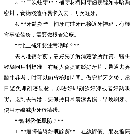
3. **二次蛀牙**：補牙材料同牙齒接縫如果唔夠
密封，食物殘渣容易卡入去，再次蛀牙。
4. **牙髓炎**：補牙前蛀牙已接近牙神經，有機
會事後發炎，需要做根管治療。
**北上補牙要注意啲咩？**
去內地補牙前，最好先了解清楚診所資質、醫生
經驗同用料標准。有啲人會提前影好牙片，帶過去畀
醫生參考，咁可以節省檢驗時間。做完補牙之後，當
日避免即刻咬硬物，亦唔好即刻飲好凍或者好熱嘅
嘢。返到去香港，要保持日常清潔習慣，早晚刷牙、
使用牙線減少牙縫積殘。
**點樣降低風險？**
1. **選擇信譽好嘅診所**：在線評價、朋友推薦