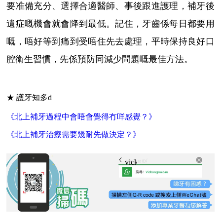
要准備充分、選擇合適醫師、事後跟進護理，補牙後
遺症嘅機會就會降到最低。記住，牙齒係每日都要用
嘅，唔好等到痛到受唔住先去處理，平時保持良好口
腔衛生習慣，先係預防同減少問題嘅最佳方法。
★ 護牙知多d
《北上補牙過程中會唔會覺得冇咩感覺？》
《北上補牙治療需要幾耐先做決定？》
vickongmacau