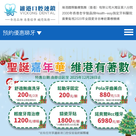
預約優惠睇牙
首頁 home page
澳門電話預約
醫院簡介 hospital introduction
微信預約
醫生介紹 doctor introduction
WhatsApp預約
醫療新聞 medical news
種植牙 dental implant
箍牙 orthodontics
收費標準 change standard
預約牙醫 contact us