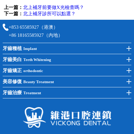
上一篇：
北上補牙前要做X光檢查嗎？
下一篇：
北上補牙診所可以點選？
+853 65585927（港澳）
+86 18165585927（內地）
牙齒種植
Implant
前牙種植
牙齒美白
Teeth Whitening
後牙種植
冷光美白
牙齒矯正
orthodontic
單顆種植
洗牙
牙齒矯正
美容修復
Beauty Treatment
半口種植
黃黑牙
兒童矯正
全瓷牙
牙齒治療
Treatment
全口種植
四環素牙
隱形矯正
牙缺失
蛀牙補牙
常見問題
齙牙
鑲牙
智齒
牙貼面
牙列不齊
烤瓷牙
牙齦出血
地包天
義齒
拔牙