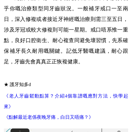
乎你嘅治療類型同牙齒狀況。一般補牙戒口一至兩
日，深入修複或者接近牙神經嘅治療則需三至五日，
涉及牙冠或較大修複則可能一星期。戒口唔系惟一重
點，良好口腔衛生、耐心複查同避免壞習慣，先系確
保補牙長久耐用嘅關鍵。記低牙醫嘅建議，耐心跟
足，牙齒先會真真正正恢複健康。
★ 護牙知多d
《老人牙齒鬆動點算？介紹4個靠譜嘅應對方法，快學起
來》
《點解最近老係夜晚牙痛，白日又唔痛？》