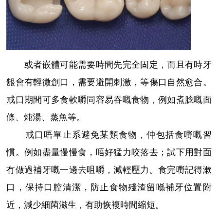
或者嵌體可能需要時間先完全固定，而且有時牙
龈會有輕微創口，需要避開刺激，等傷口自然愈合。
戒口期間可多食軟嚼同容易吞嘅食物，例如煮腍嘅面
條、炖湯、蒸魚等。
戒口唔單止系避免某類食物，仲包括食嘢嘅習
慣。例如盡量慢慢食，唔好猛力咬落去；試下用對面
冇做過補牙嘅一邊去咀嚼，減輕壓力。食完嘢記得漱
口，保持口腔清潔，防止食物殘渣留喺補牙位置附
近，減少細菌滋生，有助恢複時間縮短。