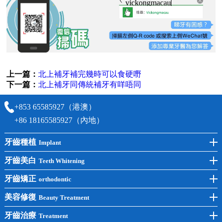
vickongmacau
上一篇：
北上補牙補完幾時可以食硬嘢
下一篇：
北上補牙同傳統補牙有咩唔同
+853 65585927（港澳）
+86 18165585927（內地）
牙齒種植
Implant
前牙種植
牙齒美白
Teeth Whitening
後牙種植
冷光美白
牙齒矯正
orthodontic
單顆種植
洗牙
牙齒矯正
美容修復
Beauty Treatment
半口種植
黃黑牙
兒童矯正
全瓷牙
牙齒治療
Treatment