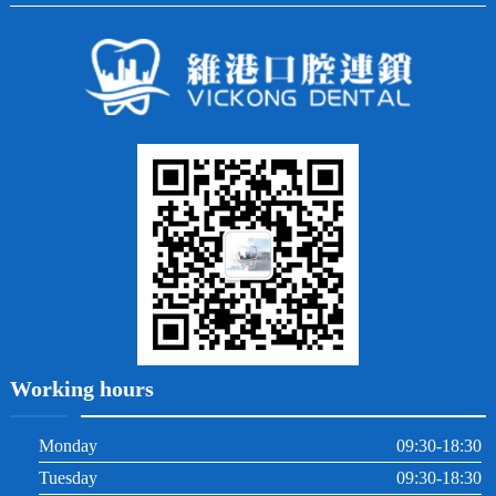
全口種植
四環素牙
隱形矯正
牙缺失
蛀牙補牙
常見問題
齙牙
鑲牙
智齒
牙貼面
牙列不齊
烤瓷牙
牙齦出血
地包天
義齒
拔牙
牙周炎
根管治療
Working hours
Monday
09:30-18:30
Tuesday
09:30-18:30