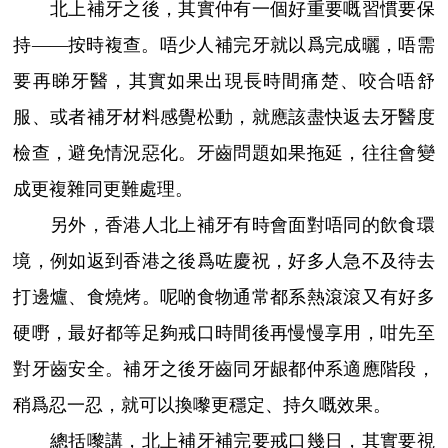
北上補牙之後，其實仲有一個好重要嘅習慣要保
持——按時複查。唔少人補完牙就以爲完成曬，唔需
要再睇牙醫，其實如果出現長時間痛楚、咬合唔舒
服、或者補牙材料感覺松動，就應該盡快返去牙醫度
檢查，避免情況惡化。牙齒問題如果拖延，往往會變
成更複雜同更難處理。
另外，香港人北上補牙有時會面對唔同的飲食環
境，例如返到香港之後爲咗慶祝，好多人急不及待去
打邊爐、食燒烤。呢啲食物通常都系熱滾滾又有好多
硬嘢，最好都等足夠戒口時間後再慢慢享用，咁先至
對牙齒安全。補牙之後牙齒同牙龈都仲系適應階段，
稍爲忍一忍，就可以換嚟更穩定、持久嘅效果。
總括嚟講，北上補牙補完要戒口幾日，其實要視