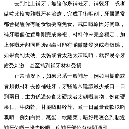
去到北上補牙，無論你系補蛀牙、補裂牙，或者
做咗比較複雜嘅牙科治療，完成手術嗰刻，牙醫通常
都會提醒你有啲食物要避免食。戒口嘅原因好簡單，
補牙嗰個位置剛剛完成修複，材料仲未完全穩定，加
上你嘅牙龈同周邊組織可能有啲微微發炎或者敏感，
如果食到太硬、太黏或者太熱太凍嘅嘢，就容易令牙
齒受刺激，甚至搞到補牙材料受損。
正常情況下，如果只系一般補牙，例如用樹脂或
者類似材料去修補蛀牙，牙醫通常建議最少戒口一日
到兩日，主力係避免食太硬或者太韌嘅食物，例如硬
果仁、牛肉幹、甘脆嘅餅幹等。頭一日盡量食軟腍啲
嘅嘢，例如白粥、蒸蛋、軟蔬菜，唔好用咬合到貼近
補牙位嘅一邊去咬嘢，俾補牙部位有時間適應。