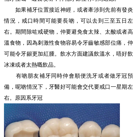
如果補牙位置接近神經，或者牽涉到先前有發炎
情況，戒口時間可能要長啲，可以去到三至五日左
右。期間除咗戒硬物，仲要避免食太辣、太酸或者高
溫食物，因為刺激性食物容易令牙齒敏感部位痛，仲
可能令牙龈更加紅腫。飲水方面建議飲溫水，唔好飲
冰凍或者太熱嘅飲品。
有啲朋友補牙同時仲會順便洗牙或者做牙冠預
備，呢啲情況下，牙醫好可能會交代要戒口一星期左
右。原因系牙冠