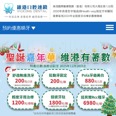
預約優惠睇牙
首頁 home page
澳門電話預約
醫院簡介 hospital introduction
微信預約
醫生介紹 doctor introduction
WhatsApp預約
醫療新聞 medical news
種植牙 dental implant
箍牙 orthodontics
收費標準 change standard
預約牙醫 contact us