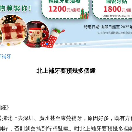
牙補牙
北上補牙要預幾多個鍾
鍾》
北上去深圳、廣州甚至東莞補牙，原因好多，既有方
劃好，否則就會搞到行程亂曬。咁北上補牙要預幾多個