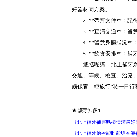
好器材同方案。
2. **帶齊文件**：
3. **查清交通**：
4. **留意身體狀況*
5. **飲食安排**：
總括嚟講，北上補牙系一
交通、等候、檢查、治療
齒保養＋輕旅行”嘅一日行
★ 護牙知多d
《北上補牙補完點樣清潔最好
《北上補牙治療能唔能與香港