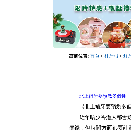
當前位置:
首頁
>
杜牙根
>
蛀
北上補牙要預幾多個鍾
《北上補牙要預幾多個
近年唔少香港人都會選擇
價錢，但時間方面都要計