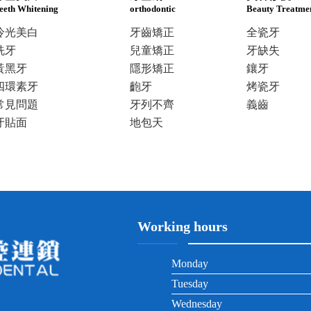
eeth Whitening
orthodontic
Beauty Treatme
冷光美白
牙齒矯正
全瓷牙
洗牙
兒童矯正
牙缺失
黃黑牙
隱形矯正
鑲牙
四環素牙
齙牙
烤瓷牙
常見問題
牙列不齊
義齒
牙貼面
地包天
Working hours
Monday
Tuesday
Wednesday