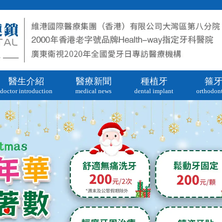
醫生介紹
醫療新聞
種植牙
箍
doctor introduction
medical news
dental implant
orthodont