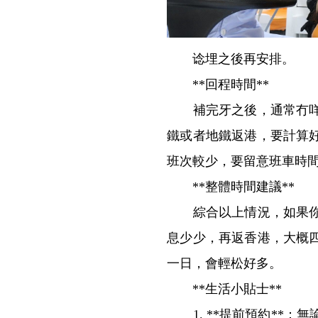
谂埋之後再安排。
**回程時間**
補完牙之後，通常冇咩大
鐵或者地鐵返港，要計算
班次較少，要留意班車時
**整體時間建議**
綜合以上情況，如果你去
息少少，再返香港，大概
一日，會輕松好多。
**生活小貼士**
1. **提前預約**：