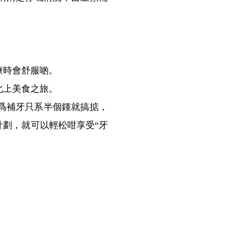
療時會舒服啲。
北上美食之旅。
爲補牙只系半個鍾就搞掂，
劃，就可以輕松咁享受“牙