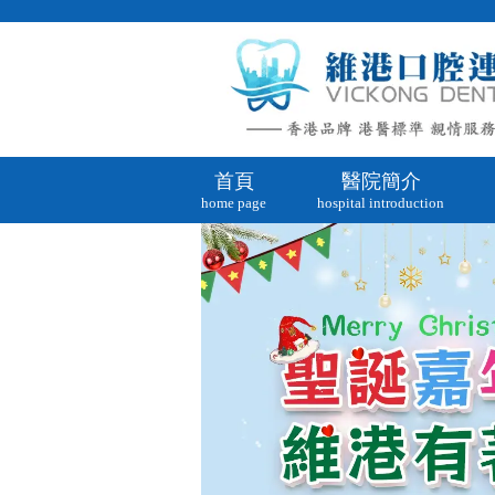
首頁
醫院簡介
home page
hospital introduction