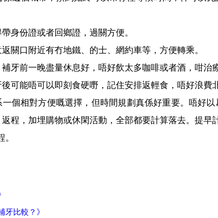
記得帶身份證或者回鄉證，過關方便。
留意返關口附近有冇地鐵、的士、網約車等，方便轉乘。
*：補牙前一晚盡量休息好，唔好飲太多咖啡或者酒，咁治
補牙後可能唔可以即刻食硬嘢，記住安排返輕食，唔好浪費
個相對方便嘅選擇，但時間規劃真係好重要。唔好以
、返程，加埋購物或休閑活動，全部都要計算落去。提早計
程。
》
補牙比較？》