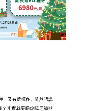
便、又有選擇多。雖然唔講
鍾？其實就要睇你嘅牙齒狀