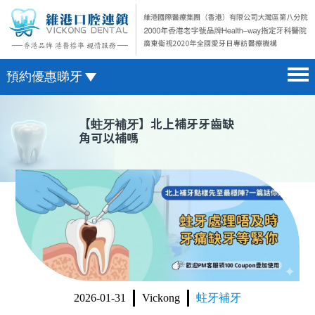
預約優惠睇牙
首頁 home page
澳門電話預約
【
蛀牙補牙
】北上補牙牙齒缺
角可以補嗎
醫院簡介 hospital introduction
微信預約
醫生介紹 doctor introduction
WhatsApp預約
醫療新聞 medical news
種植牙 dental implant
箍牙 orthodontics
收費標準 change standard
2026-01-31
Vickong
蛀牙補牙