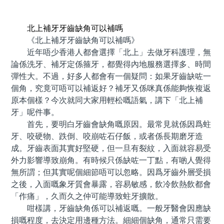
預約牙醫 contact us
北上補牙牙齒缺角可以補嗎
《北上補牙牙齒缺角可以補嗎》
近年唔少香港人都會選擇「北上」去做牙科護理，無
論係洗牙、補牙定係箍牙，都覺得內地服務選擇多、時間
彈性大。不過，好多人都會有一個疑問：如果牙齒缺咗一
個角，究竟可唔可以補返好？補牙又係咪真係能夠恢複返
原本個樣？今次就同大家用輕松嘅語氣，講下「北上補
牙」呢件事。
首先，要明白牙齒會缺角嘅原因。最常見就係因爲蛀
牙、咬硬物、跌倒、咬崩咗石仔飯，或者係長期磨牙造
成。牙齒表面其實好堅硬，但一旦有裂紋，入面就容易受
外力影響導致崩角。有時候只係缺咗一丁點，有啲人覺得
無所謂；但其實呢個細節唔可以忽略。因爲牙齒外層受損
之後，入面嘅象牙質會暴露，容易敏感，飲冷飲熱飲都會
「作痛」，久而久之仲可能導致蛀牙擴散。
咁樣講，牙齒缺角係可以補返嘅。一般牙醫會因應缺
損嘅程度，去決定用邊種方法。細細個缺角，通常只需要