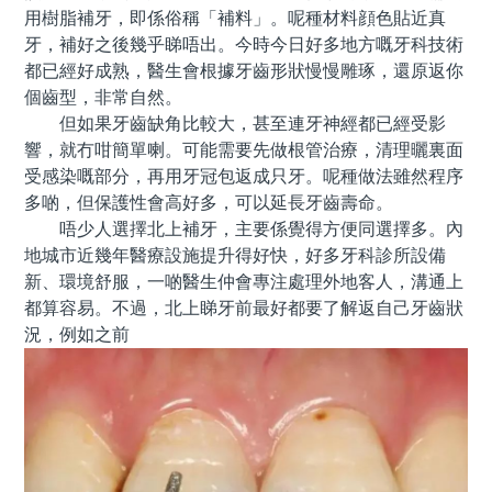
用樹脂補牙，即係俗稱「補料」。呢種材料顔色貼近真
牙，補好之後幾乎睇唔出。今時今日好多地方嘅牙科技術
都已經好成熟，醫生會根據牙齒形狀慢慢雕琢，還原返你
個齒型，非常自然。
但如果牙齒缺角比較大，甚至連牙神經都已經受影
響，就冇咁簡單喇。可能需要先做根管治療，清理曬裏面
受感染嘅部分，再用牙冠包返成只牙。呢種做法雖然程序
多啲，但保護性會高好多，可以延長牙齒壽命。
唔少人選擇北上補牙，主要係覺得方便同選擇多。內
地城市近幾年醫療設施提升得好快，好多牙科診所設備
新、環境舒服，一啲醫生仲會專注處理外地客人，溝通上
都算容易。不過，北上睇牙前最好都要了解返自己牙齒狀
況，例如之前