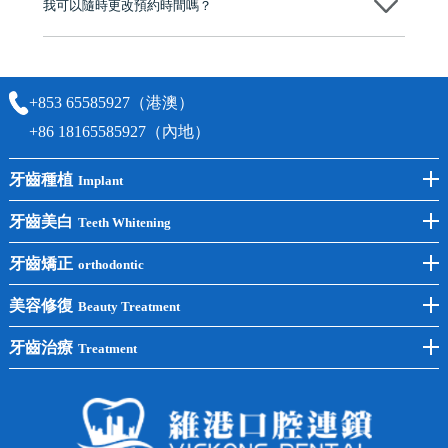
我可以隨時更改預約時間嗎？
可以，請盡早通過wechat或whatsapp聯絡我們，告知我們你原本預約的
時間及資料，並且重新預約的日期及時段
+853 65585927（港澳）
+86 18165585927（內地）
牙齒種植
Implant
前牙種植
牙齒美白
Teeth Whitening
後牙種植
冷光美白
牙齒矯正
orthodontic
單顆種植
洗牙
牙齒矯正
美容修復
Beauty Treatment
半口種植
黃黑牙
兒童矯正
全瓷牙
牙齒治療
Treatment
全口種植
四環素牙
隱形矯正
牙缺失
蛀牙補牙
常見問題
齙牙
鑲牙
智齒
牙貼面