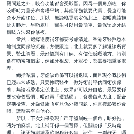
觀問題之外，咬合功能都會受影響。因爲一個角崩咗，你
咬嘢時力量分布會唔平均，其他牙齒就要代勞，長遠可能
會令牙齒移位。所以，無論喺香港定係北上，都唔應該拖
延去睇牙。早啲處理，醫生可以用最簡單、最保留原牙結
構嘅方法幫你修複。
當然，選擇邊度補牙都要考慮清楚。香港牙醫熟悉本
地制度同保險流程，方便跟進；北上就要多了解返診所背
景、醫生資曆，最好搵到有口碑、有信任感嘅地方。特別
係有啲複雜個案，例如牙根裂、牙冠松，都需要穩重啲處
理。
總括嚟講，牙齒缺角係可以補返嘅，而且現今嘅技術
已經非常成熟。只要揀啱醫生、做好術前評估同術後保
養，無論喺香港定係北上，效果都可以好自然。最緊要係
要改變舊習慣，唔好再「硬撼硬」，食嘢留意力度，配合
定期檢查。牙齒健康唔單只係外觀問題，仲直接影響你食
嘢、講嘢甚至自信心。
所以，下次如果發現自己牙齒崩咗一個角，唔好拖，
唔好怕麻煩。北上補牙係一個選擇，但關鍵係「及時處
理」，讓牙齒繼續爲你服務好多年。記住，一副靓牙，唔