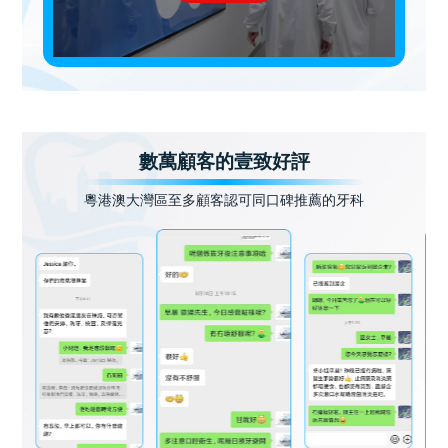
數萬顧客的壹致好評
粵港澳大灣區至多顧客認可同口碑推薦的牙科