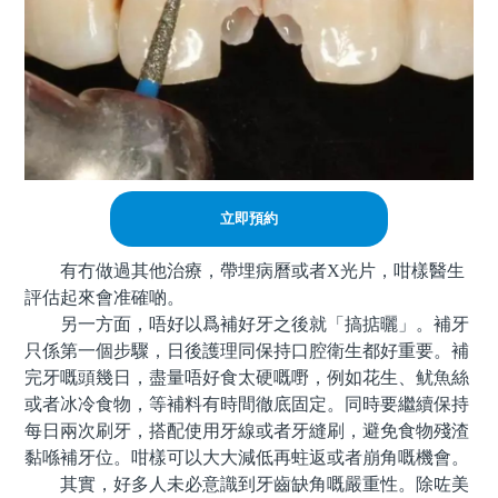
立即預約
有冇做過其他治療，帶埋病曆或者X光片，咁樣醫生
評估起來會准確啲。
另一方面，唔好以爲補好牙之後就「搞掂曬」。補牙
只係第一個步驟，日後護理同保持口腔衛生都好重要。補
完牙嘅頭幾日，盡量唔好食太硬嘅嘢，例如花生、鱿魚絲
或者冰冷食物，等補料有時間徹底固定。同時要繼續保持
每日兩次刷牙，搭配使用牙線或者牙縫刷，避免食物殘渣
黏喺補牙位。咁樣可以大大減低再蛀返或者崩角嘅機會。
其實，好多人未必意識到牙齒缺角嘅嚴重性。除咗美