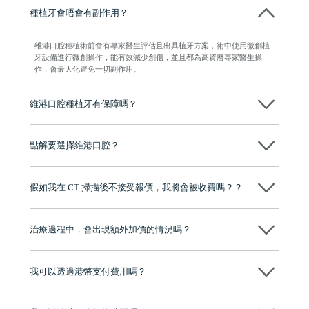
種植牙會唔會有副作用？
维港口腔種植術前會有專家醫生評估且出具植牙方案，術中使用微創植
牙設備進行微創操作，能有效減少創傷，並且都為高資曆專家醫生操
作，會最大化避免一切副作用。
維港口腔種植牙有保障嗎？
維港口腔全程選用如Nobel、Osstem等國際知名大品牌植體，物料均可溯
源，種植牙手術均由多年經驗嘅高資曆牙醫團隊負責，並提供術後多年
點解要選擇維港口腔？
保養指導同維護服務，確保種完之後穩定、耐用又安心。
維港口腔踐行「醫道濟世」的大學校訓，各分院匯聚來自香港、內地的
博士碩士高資歷牙醫，十七年穩定開診。榮獲「2024香港企業領袖品
假如我在 CT 掃描後不接受報價，我將會被收費嗎？？
牌」、「2025香港企業領袖品牌」，是諾貝爾種植系統全球放心植牙中
心，香港新城電台與廣東衛視推薦品牌
不會！只要未開始實際服務之前，你不會被收取任何費用。
至今已服務超過三十個國家和地區的顧客，受到粵港澳大灣區及周邊城
市市民極高的口碑評價及信任推薦 珠海、深圳設有八大分院，香港亦設
治療過程中，會出現額外加價的情況嗎？
有咨詢及服務保障中心，有任何問題都可以隨時預約免費咨詢，讓人十
分放心
不會，治療前我們會詳細說明治療方案及對應的價錢，顧客同意並簽字
後，我們才會正式進行診療服務
我可以透過港幣支付費用嗎？
可以。維港口腔會按照當日匯率轉算收取費用，而匯率會及時告知客人