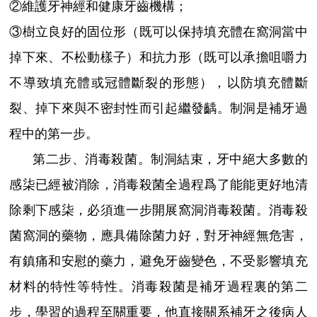
②維護牙神經和健康牙齒機構；
③樹立良好的固位形（既可以保持填充體在窩洞當中
掉下來、不松動樣子）和抗力形（既可以承擔咀嚼力
不導致填充體或冠體斷裂的形態），以防填充體斷
裂、掉下來與不密封性而引起繼發齲。制洞是補牙過
程中的第一步。
第二步、消毒殺菌。制洞結束，牙中絕大多數的
感柒已經被消除，消毒殺菌全過程爲了能能更好地清
除剩下感柒，必須進一步開展窩洞消毒殺菌。消毒殺
菌窩洞的藥物，應具備除菌力好，對牙神經無危害，
有鎮痛和安慰的藥力，避免牙齒變色，不受影響填充
材料的特性等特性。消毒殺菌是補牙過程裏的第二
步，學習的過程至關重要，他直接關系補牙之後病人