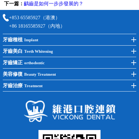
下一篇：
齲齒是如何一步步發展的？
+853 65585927（港澳）
+86 18165585927（內地）
牙齒種植
Implant
前牙種植
牙齒美白
Teeth Whitening
後牙種植
冷光美白
牙齒矯正
orthodontic
單顆種植
洗牙
牙齒矯正
美容修復
Beauty Treatment
半口種植
黃黑牙
兒童矯正
全瓷牙
牙齒治療
Treatment
全口種植
四環素牙
隱形矯正
牙缺失
蛀牙補牙
常見問題
齙牙
鑲牙
智齒
牙貼面
牙列不齊
烤瓷牙
牙齦出血
地包天
義齒
拔牙
牙周炎