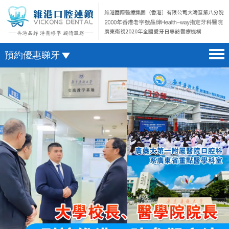
預約優惠睇牙
首頁 home page
澳門電話預約
醫院簡介 hospital introduction
微信預約
醫生介紹 doctor introduction
WhatsApp預約
醫療新聞 medical news
種植牙 dental implant
箍牙 orthodontics
收費標準 change standard
預約牙醫 contact us