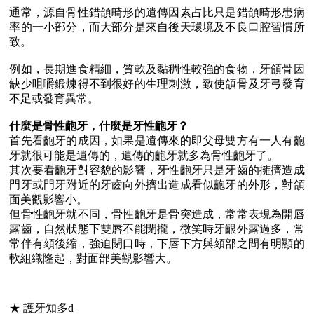
通常，源自骨性錯頜畸形的遺傳因素占比只是錯頜畸形患病
率的一小部分，而大部分是來自後天環境及不良口腔習慣所
致。
例如，長期進食精細，質軟及黏稠性較強的食物，牙頜骨因
缺少咀嚼鍛煉得不到很好的生理刺激，致使頜骨及牙弓發育
不足或發育異常。
什麼是骨性齙牙，什麼是牙性齙牙？
首先看齙牙的成因，如果是遺傳來的即父母雙方有一人有齙
牙就很可能是遺傳的，遺傳的齙牙就多為骨性齙牙了。
其次要看齙牙對容貌的影響，牙性齙牙只是牙齒的擁擠造成
門牙或門牙附近的牙齒向外擠出造成看似齙牙的外形，對頜
面美觀影響小。
但骨性齙牙就不同，骨性齙牙是骨突造成，常常表現為開唇
露齒，自然狀態下雙唇不能閉攏，微笑時牙齦外露過多，常
常伴有頦後縮，強迫閉口時，下唇下方與頦部之間有明顯的
軟組織隆起，對面部美觀影響大。
★ 護牙知多d