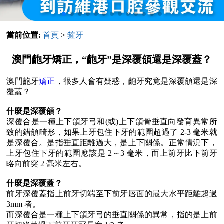
當前位置:
首頁
>
箍牙
澳門齙牙矯正，“齙牙”是深覆頜還是深覆蓋？
澳門齙牙
矯正
，很多人會有疑惑，齙牙究竟是深覆頜還是深
覆蓋？
什麼是深覆頜？
深覆合是一種上下頜牙弓和(或)上下頜骨垂直向發育異常所
致的錯頜畸形，如果上牙包住下牙的範圍超過了 2-3 毫米就
是深覆合。是指垂直距離過大，是上下關係。正常情況下，
上牙包住下牙的範圍應該是 2～3 毫米，而上前牙比下前牙
略向前突 2 毫米左右。
什麼是深覆蓋？
前牙深覆蓋指上前牙切端至下前牙唇面的最大水平距離超過
3mm 者。
而深覆合是一種上下頜牙弓的垂直關係的異常，指的是上前