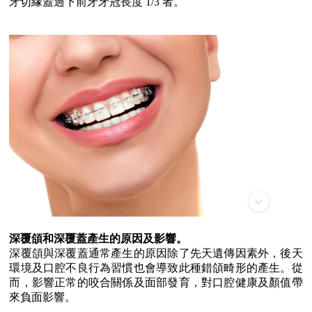
牙切緣蓋過下前牙牙冠長度 1/3 者。
深覆頜和深覆蓋產生的原因及影響。
深覆頜與深覆蓋通常產生的原因除了先天遺傳因素外，後天
環境及口腔不良行為習慣也會導致此種錯頜畸形的產生。從
而，影響正常的咬合關係及面部發育，對口腔健康及顏值帶
來負面影響。