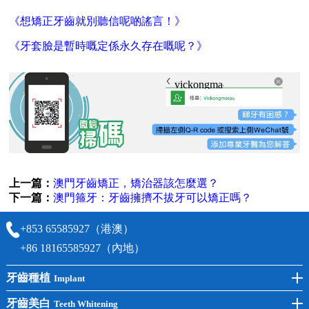
《想矯正牙齒就別聽信呢啲謠言！》
《牙套臉是暫時嘅定係永久存在嘅呢？》
vickongmacau
上一篇：
澳門牙齒矯正，矯治器該怎麼選？
下一篇：
澳門箍牙：牙齒擁擠不拔牙可以矯正嗎？
+853 65585927（港澳）
+86 18165585927（內地）
牙齒種植
Implant
前牙種植
牙齒美白
Teeth Whitening