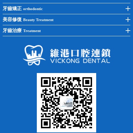
後牙種植
冷光美白
牙齒矯正
orthodontic
單顆種植
洗牙
牙齒矯正
美容修復
Beauty Treatment
半口種植
黃黑牙
兒童矯正
全瓷牙
牙齒治療
Treatment
全口種植
四環素牙
隱形矯正
牙缺失
蛀牙補牙
常見問題
齙牙
鑲牙
智齒
牙貼面
牙列不齊
烤瓷牙
牙齦出血
地包天
義齒
拔牙
牙周炎
根管治療