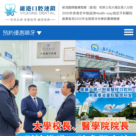
預約優惠睇牙
首頁 home page
澳門電話預約
醫院簡介 hospital introduction
微信預約
醫生介紹 doctor introduction
WhatsApp預約
醫療新聞 medical news
種植牙 dental implant
箍牙 orthodontics
收費標準 change standard
預約牙醫 contact us