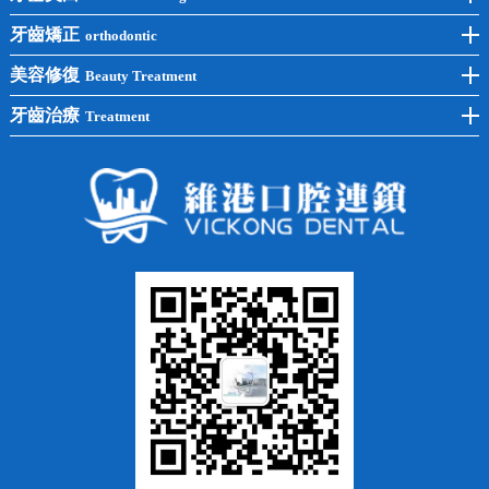
後牙種植
冷光美白
牙齒矯正
orthodontic
單顆種植
洗牙
牙齒矯正
美容修復
Beauty Treatment
半口種植
黃黑牙
兒童矯正
全瓷牙
牙齒治療
Treatment
全口種植
四環素牙
隱形矯正
牙缺失
蛀牙補牙
常見問題
齙牙
鑲牙
智齒
牙貼面
牙列不齊
烤瓷牙
牙齦出血
地包天
義齒
拔牙
牙周炎
根管治療