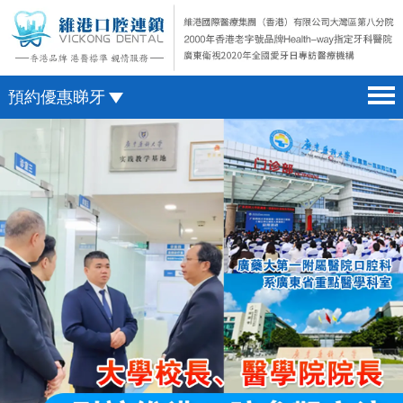
預約優惠睇牙
首頁 home page
澳門電話預約
醫院簡介 hospital introduction
微信預約
醫生介紹 doctor introduction
WhatsApp預約
醫療新聞 medical news
種植牙 dental implant
箍牙 orthodontics
收費標準 change standard
預約牙醫 contact us