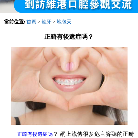
當前位置:
首頁
>
箍牙
>
地包天
正畸有後遺症嗎？
？ 網上流傳很多危言聳聽的正畸
正畸有後遺症嗎