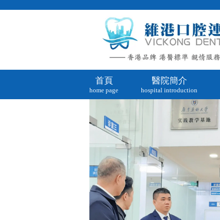
首頁
醫院簡介
home page
hospital introduction