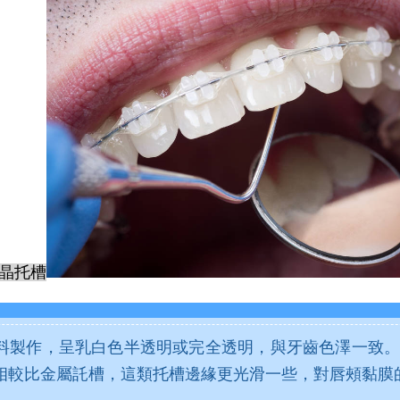
晶托槽
料製作，呈乳白色半透明或完全透明，與牙齒色澤一致。
相較比金屬託槽，這類托槽邊緣更光滑一些，對唇頰黏膜