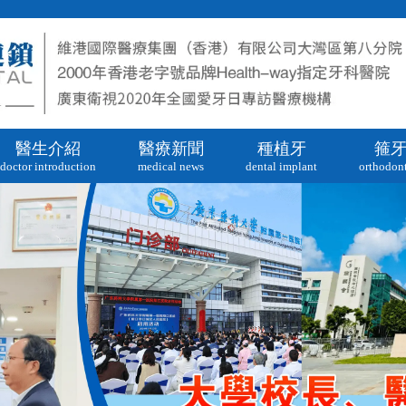
醫生介紹
醫療新聞
種植牙
箍
doctor introduction
medical news
dental implant
orthodont