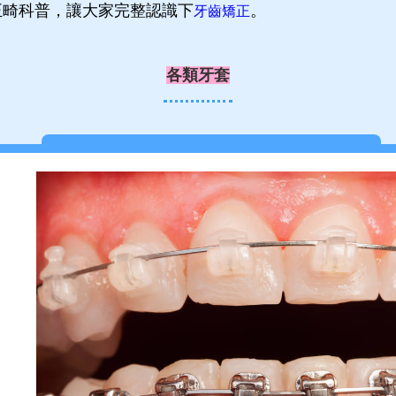
正畸科普，讓大家完整認識下
。
牙齒矯正
各類牙套