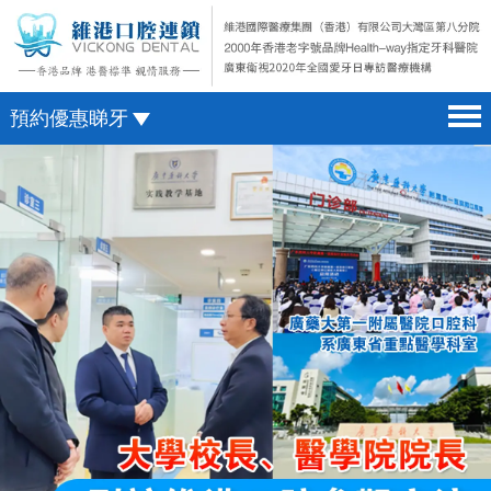
預約優惠睇牙
首頁 home page
澳門電話預約
醫院簡介 hospital introduction
微信預約
醫生介紹 doctor introduction
WhatsApp預約
醫療新聞 medical news
種植牙 dental implant
箍牙 orthodontics
收費標準 change standard
預約牙醫 contact us