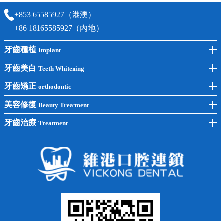
+853 65585927（港澳）
+86 18165585927（內地）
牙齒種植
Implant
前牙種植
牙齒美白
Teeth Whitening
後牙種植
冷光美白
牙齒矯正
orthodontic
單顆種植
洗牙
牙齒矯正
美容修復
Beauty Treatment
半口種植
黃黑牙
兒童矯正
全瓷牙
牙齒治療
Treatment
全口種植
四環素牙
隱形矯正
牙缺失
蛀牙補牙
常見問題
齙牙
鑲牙
智齒
牙貼面
牙列不齊
烤瓷牙
牙齦出血
地包天
義齒
拔牙
牙周炎