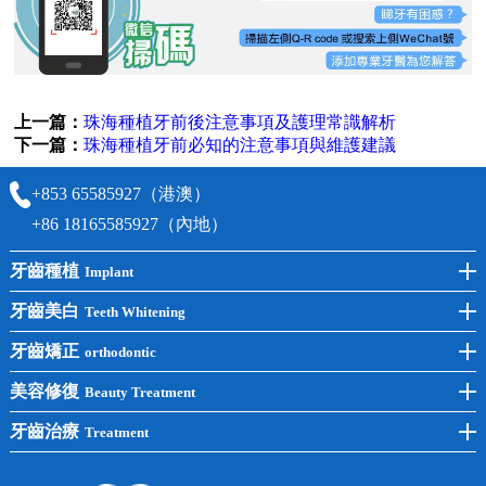
上一篇：
珠海種植牙前後注意事項及護理常識解析
下一篇：
珠海種植牙前必知的注意事項與維護建議
+853 65585927（港澳）
+86 18165585927（內地）
牙齒種植
Implant
前牙種植
牙齒美白
Teeth Whitening
後牙種植
冷光美白
牙齒矯正
orthodontic
單顆種植
洗牙
牙齒矯正
美容修復
Beauty Treatment
半口種植
黃黑牙
兒童矯正
全瓷牙
牙齒治療
Treatment
全口種植
四環素牙
隱形矯正
牙缺失
蛀牙補牙