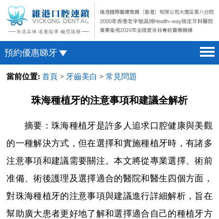
預約優惠睇牙
當前位置:
首頁
>
牙齒美白
>
常見問題
首頁 home page
澳門電話預約
醫院簡介 hospital introduction
微信預約
珠海種植牙的注意事項和建議全解析
醫生介紹 doctor introduction
WhatsApp預約
摘要：珠海種植牙是許多人追求口腔健康與美觀
醫療新聞 medical news
的一種解決方式，但在選擇和實施種植牙時，有諸多
種植牙 dental implant
注意事項和建議需要關注。本文將從專業選擇、術前
箍牙 orthodontics
准備、術後護理及選擇適合的醫院和醫生四個方面，
收費標準 change standard
對珠海種植牙的注意事項與建議進行詳細解析，旨在
預約牙醫 contact us
幫助廣大患者更好地了解和選擇適合自己的種植牙方