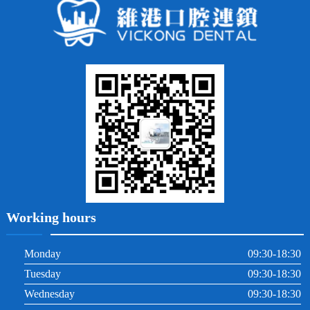
常見問題
齙牙
鑲牙
智齒
牙貼面
牙列不齊
烤瓷牙
牙齦出血
地包天
義齒
拔牙
牙周炎
根管治療
Working hours
Monday
09:30-18:30
Tuesday
09:30-18:30
Wednesday
09:30-18:30