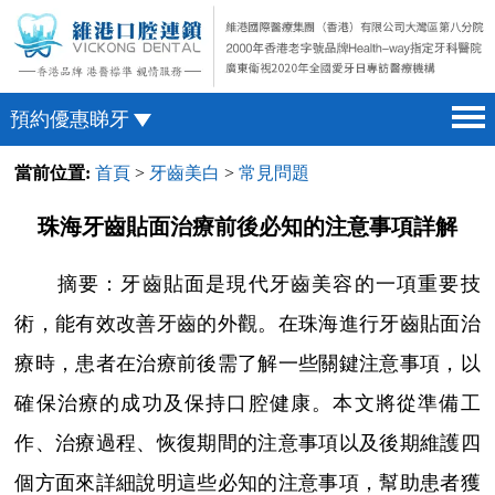
預約優惠睇牙
當前位置:
首頁
>
牙齒美白
>
常見問題
首頁 home page
澳門電話預約
醫院簡介 hospital introduction
微信預約
珠海牙齒貼面治療前後必知的注意事項詳解
醫生介紹 doctor introduction
WhatsApp預約
摘要：牙齒貼面是現代牙齒美容的一項重要技
醫療新聞 medical news
術，能有效改善牙齒的外觀。在珠海進行牙齒貼面治
種植牙 dental implant
療時，患者在治療前後需了解一些關鍵注意事項，以
箍牙 orthodontics
確保治療的成功及保持口腔健康。本文將從準備工
收費標準 change standard
作、治療過程、恢復期間的注意事項以及後期維護四
預約牙醫 contact us
個方面來詳細說明這些必知的注意事項，幫助患者獲