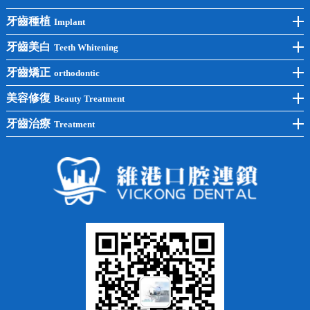
牙齒種植
Implant
前牙種植
牙齒美白
Teeth Whitening
後牙種植
冷光美白
牙齒矯正
orthodontic
單顆種植
洗牙
牙齒矯正
美容修復
Beauty Treatment
半口種植
黃黑牙
兒童矯正
全瓷牙
牙齒治療
Treatment
全口種植
四環素牙
隱形矯正
牙缺失
蛀牙補牙
常見問題
齙牙
鑲牙
智齒
牙貼面
牙列不齊
烤瓷牙
牙齦出血
地包天
義齒
拔牙
牙周炎
根管治療