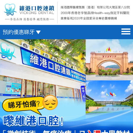
預約優惠睇牙
首頁 home page
澳門電話預約
醫院簡介 hospital introduction
微信預約
醫生介紹 doctor introduction
WhatsApp預約
醫療新聞 medical news
種植牙 dental implant
箍牙 orthodontics
收費標準 change standard
預約牙醫 contact us