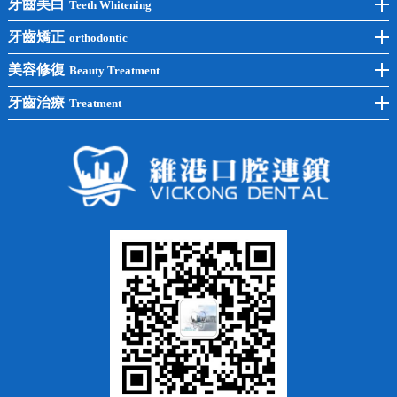
前牙種植
牙齒美白
Teeth Whitening
後牙種植
冷光美白
牙齒矯正
orthodontic
單顆種植
洗牙
牙齒矯正
美容修復
Beauty Treatment
半口種植
黃黑牙
兒童矯正
全瓷牙
牙齒治療
Treatment
全口種植
四環素牙
隱形矯正
牙缺失
蛀牙補牙
常見問題
齙牙
鑲牙
智齒
牙貼面
牙列不齊
烤瓷牙
牙齦出血
地包天
義齒
拔牙
牙周炎
根管治療