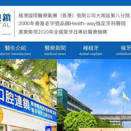
醫生介紹
醫療新聞
種植牙
箍
doctor introduction
medical news
dental implant
orthodont