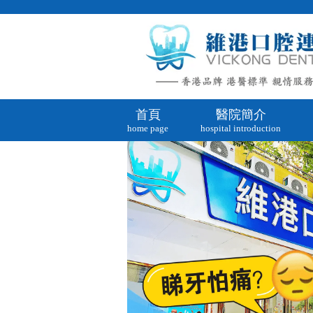
首頁
醫院簡介
home page
hospital introduction