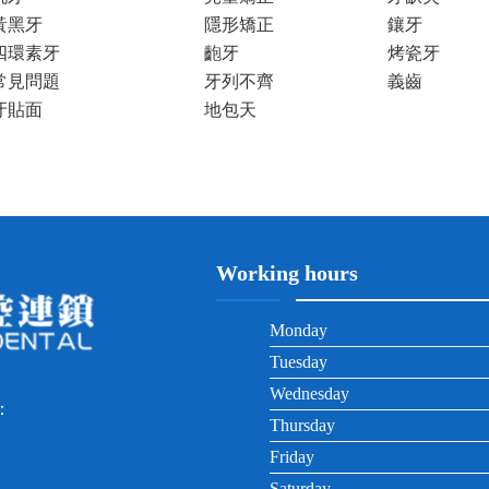
黃黑牙
隱形矯正
鑲牙
四環素牙
齙牙
烤瓷牙
常見問題
牙列不齊
義齒
牙貼面
地包天
Working hours
Monday
Tuesday
Wednesday
：
Thursday
Friday
Saturday