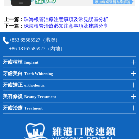
上一篇：
珠海根管治療注意事項及常見誤區分析
下一篇：
珠海根管治療必知注意事項及建議分享
+853 65585927（港澳）
+86 18165585927（內地）
牙齒種植
Implant
前牙種植
牙齒美白
Teeth Whitening
後牙種植
冷光美白
牙齒矯正
orthodontic
單顆種植
洗牙
牙齒矯正
美容修復
Beauty Treatment
半口種植
黃黑牙
兒童矯正
全瓷牙
牙齒治療
Treatment
全口種植
四環素牙
隱形矯正
牙缺失
蛀牙補牙
常見問題
齙牙
鑲牙
智齒
牙貼面
牙列不齊