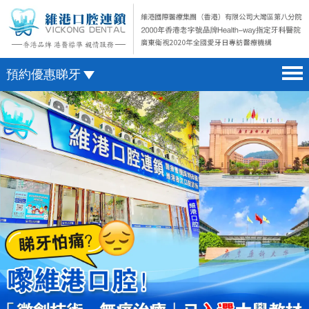
預約優惠睇牙
首頁 home page
澳門電話預約
醫院簡介 hospital introduction
微信預約
醫生介紹 doctor introduction
WhatsApp預約
醫療新聞 medical news
種植牙 dental implant
箍牙 orthodontics
收費標準 change standard
預約牙醫 contact us