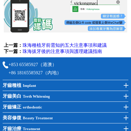
vickongmacau
上一篇：
珠海種植牙前需知的五大注意事項和建議
下一篇：
珠海拔牙後的注意事項與護理建議指南
+853 65585927（港澳）
+86 18165585927（內地）
牙齒種植
Implant
前牙種植
牙齒美白
Teeth Whitening
後牙種植
冷光美白
牙齒矯正
orthodontic
單顆種植
洗牙
牙齒矯正
美容修復
Beauty Treatment
半口種植
黃黑牙
兒童矯正
全瓷牙
牙齒治療
Treatment