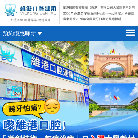
預約優惠睇牙
首頁 home page
澳門電話預約
醫院簡介 hospital introduction
微信預約
醫生介紹 doctor introduction
WhatsApp預約
醫療新聞 medical news
種植牙 dental implant
箍牙 orthodontics
收費標準 change standard
預約牙醫 contact us