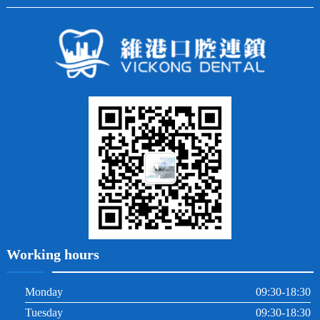
全口種植
四環素牙
隱形矯正
牙缺失
蛀牙補牙
常見問題
齙牙
鑲牙
智齒
牙貼面
牙列不齊
烤瓷牙
牙齦出血
地包天
義齒
拔牙
牙周炎
根管治療
Working hours
Monday
09:30-18:30
Tuesday
09:30-18:30