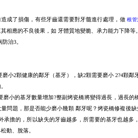
牙齒造成了損傷，有些牙齒還需要對牙髓進行處理，做
根管
其相應的不良後果，如 牙體質地變脆、承力能力下降等
病防治3。
要磨小2顆健康的鄰牙（基牙），缺2顆需要磨小 2?4顆
的。
要磨小的基牙數量增加?整副烤瓷橋將變得過長，過長的
大量問題，那是否能少磨小幾顆 鄰牙呢？烤瓷橋修複後缺
 外承擔的，所以缺失的牙齒越多，所需要的基牙也越多，
早松動、脫落。