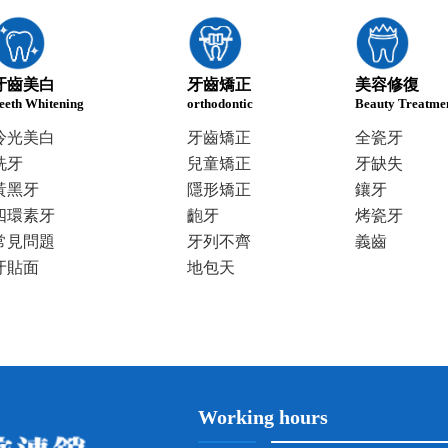
牙齒美白
牙齒矯正
美容修復
eeth Whitening
orthodontic
Beauty Treatme
冷光美白
牙齒矯正
全瓷牙
洗牙
兒童矯正
牙缺失
黃黑牙
隱形矯正
鑲牙
四環素牙
齙牙
烤瓷牙
常見問題
牙列不齊
義齒
牙貼面
地包天
Working hours