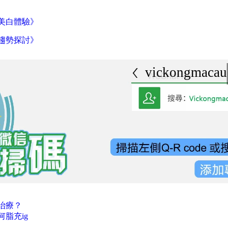
美白體驗》
趨勢探討》
vickongmacau
治療？
脂充ig