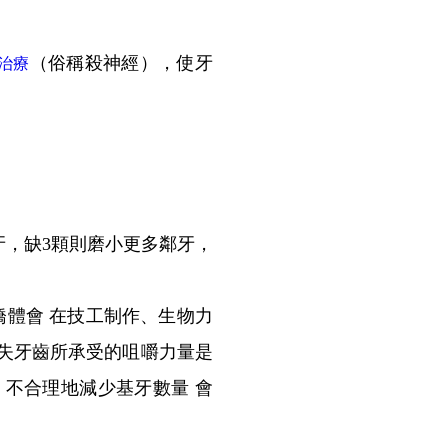
（俗稱殺神經），使牙
治療
。
鄰牙，缺3顆則磨小更多鄰牙，
橋體會 在技工制作、生物力
失牙齒所承受的咀嚼力量是
不合理地減少基牙數量 會