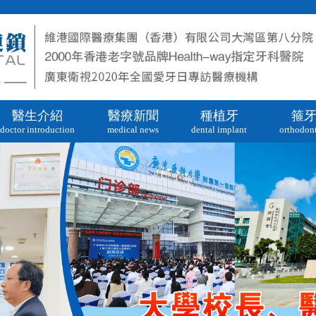
醫生介紹
醫療新聞
種植牙
箍
doctor introduction
medical news
dental implant
orthodont