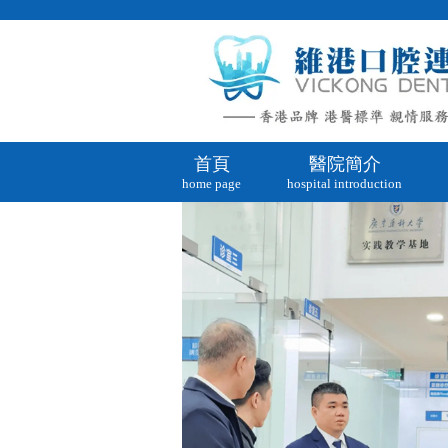
首頁
醫院簡介
home page
hospital introduction