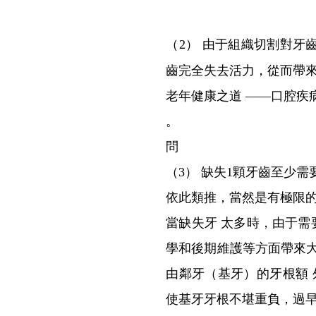
（2） 由于組織切割對
齒完全失去活力，從而帶來
老年健康之道 ——口腔疾
。
問
（3） 缺失1顆牙齒至少需
依此類推，當然是有極限
當缺失牙 太多時，由于需
學和後期維護等方面帶來
由鄰牙（基牙）的牙根額
使基牙牙根不堪重負，過