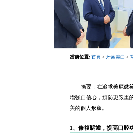
當前位置:
首頁
>
牙齒美白
>
摘要：在追求美麗微笑的
增強自信心，預防更嚴重
美的個人形象。
1、修複齲齒，提高口腔