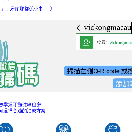
，牙疼那都係小事......》
vickongmacau
您掌握牙齒健康秘密
何選擇合適的治療方案