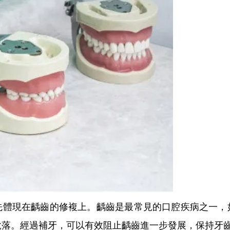
現在齲齒的修複上。齲齒是最常見的口腔疾病之一，
脫落。經過補牙，可以有效阻止齲齒進一步發展，保持牙