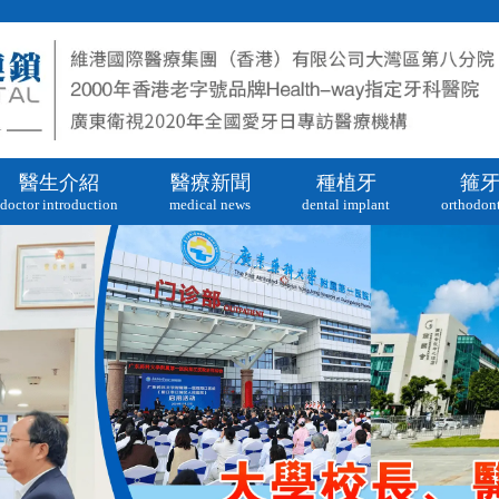
醫生介紹
醫療新聞
種植牙
箍
doctor introduction
medical news
dental implant
orthodont