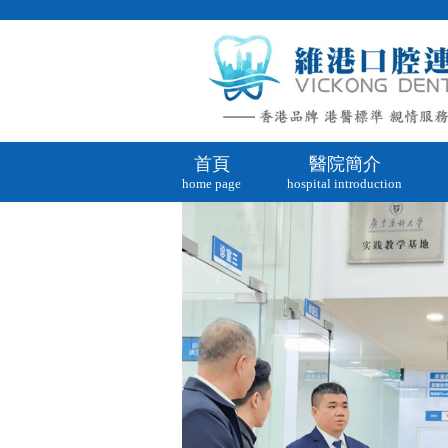
首頁
醫院簡介
home page
hospital introduction