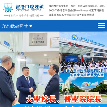
預約優惠睇牙
首頁 home page
澳門電話預約
醫院簡介 hospital introduction
微信預約
醫生介紹 doctor introduction
WhatsApp預約
醫療新聞 medical news
種植牙 dental implant
箍牙 orthodontics
收費標準 change standard
預約牙醫 contact us