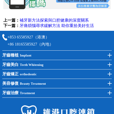
上一篇：
補牙新方法探索與口腔健康的深度關系
下一篇：
牙痛煩惱尋求緩解方法 助你重拾美好生活
+853 65585927（港澳）
+86 18165585927（內地）
牙齒種植
Implant
前牙種植
牙齒美白
Teeth Whitening
後牙種植
冷光美白
牙齒矯正
orthodontic
單顆種植
洗牙
牙齒矯正
美容修復
Beauty Treatment
半口種植
黃黑牙
兒童矯正
全瓷牙
牙齒治療
Treatment
全口種植
四環素牙
隱形矯正
牙缺失
蛀牙補牙
常見問題
齙牙
鑲牙
智齒