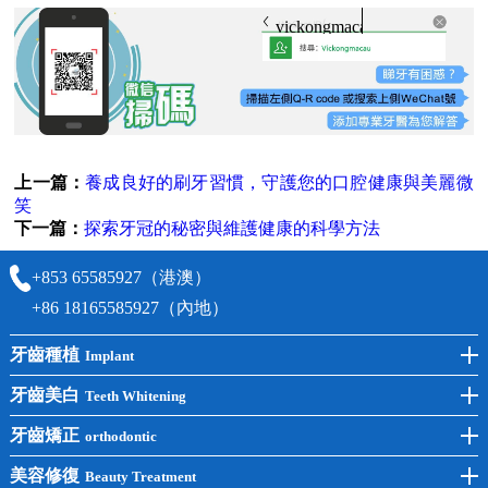
vickongmacau
上一篇：
養成良好的刷牙習慣，守護您的口腔健康與美麗微
笑
下一篇：
探索牙冠的秘密與維護健康的科學方法
+853 65585927（港澳）
+86 18165585927（內地）
牙齒種植
Implant
前牙種植
牙齒美白
Teeth Whitening
後牙種植
冷光美白
牙齒矯正
orthodontic
單顆種植
洗牙
牙齒矯正
美容修復
Beauty Treatment