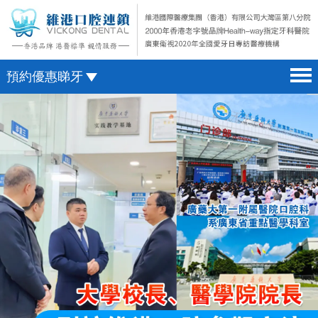
預約優惠睇牙
首頁 home page
澳門電話預約
醫院簡介 hospital introduction
微信預約
醫生介紹 doctor introduction
WhatsApp預約
醫療新聞 medical news
種植牙 dental implant
箍牙 orthodontics
收費標準 change standard
預約牙醫 contact us