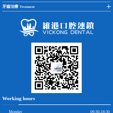
半口種植
黃黑牙
兒童矯正
全瓷牙
牙齒治療
Treatment
全口種植
四環素牙
隱形矯正
牙缺失
蛀牙補牙
常見問題
齙牙
鑲牙
智齒
牙貼面
牙列不齊
烤瓷牙
牙齦出血
地包天
義齒
拔牙
牙周炎
根管治療
Working hours
Monday
09:30-18:30