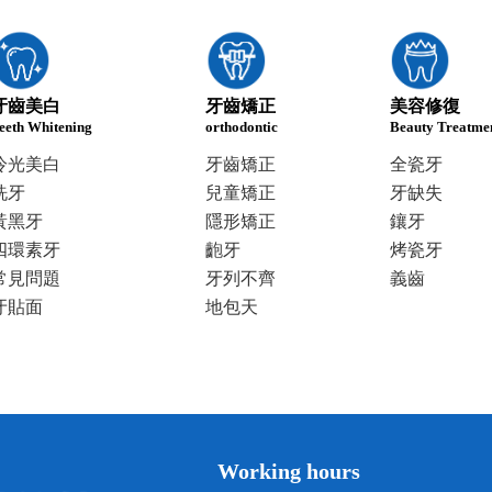
牙齒美白
牙齒矯正
美容修復
eeth Whitening
orthodontic
Beauty Treatme
冷光美白
牙齒矯正
全瓷牙
洗牙
兒童矯正
牙缺失
黃黑牙
隱形矯正
鑲牙
四環素牙
齙牙
烤瓷牙
常見問題
牙列不齊
義齒
牙貼面
地包天
Working hours