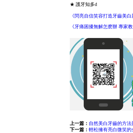
★ 護牙知多d
《閃亮自信笑容打造牙齒美白
《牙痛困擾無解怎麽辦 專家
上一篇：
自然美白牙齒的方法
下一篇：
輕松擁有亮白微笑的