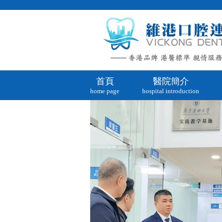
首頁
醫院簡介
home page
hospital introduction