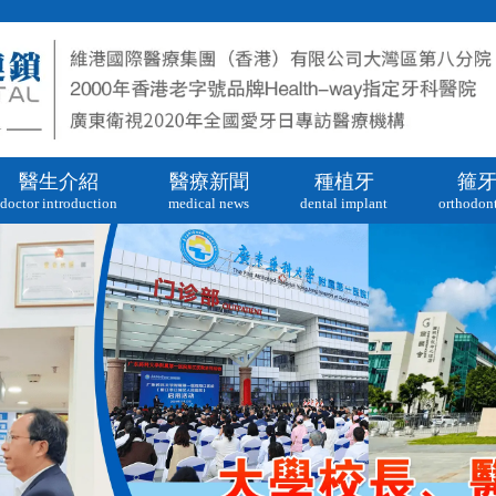
醫生介紹
醫療新聞
種植牙
箍
doctor introduction
medical news
dental implant
orthodont