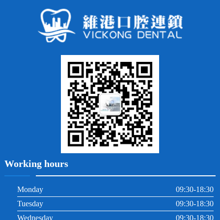
牙缺失
蛀牙補牙
常見問題
齙牙
鑲牙
智齒
牙貼面
牙列不齊
烤瓷牙
牙齦出血
地包天
義齒
拔牙
牙周炎
根管治療
Working hours
Monday
09:30-18:30
Tuesday
09:30-18:30
Wednesday
09:30-18:30