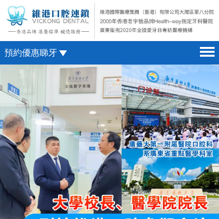
預約優惠睇牙
首頁 home page
澳門電話預約
醫院簡介 hospital introduction
微信預約
醫生介紹 doctor introduction
WhatsApp預約
醫療新聞 medical news
種植牙 dental implant
箍牙 orthodontics
收費標準 change standard
預約牙醫 contact us