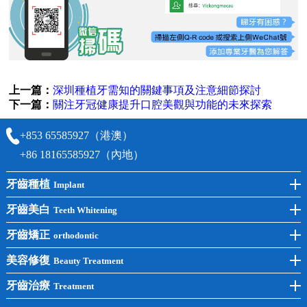
上一篇：
深圳種植牙需知的關鍵事項及注意細節探討
下一篇：
關注牙冠健康提升口腔美觀與功能的未來探索
+853 65585927（港澳）
+86 18165585927（內地）
牙齒種植
Implant
前牙種植
牙齒美白
Teeth Whitening
後牙種植
冷光美白
牙齒矯正
orthodontic
單顆種植
洗牙
牙齒矯正
美容修復
Beauty Treatment
半口種植
黃黑牙
兒童矯正
全瓷牙
牙齒治療
Treatment
全口種植
四環素牙
隱形矯正