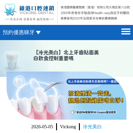
預約優惠睇牙
首頁 home page
澳門電話預約
【
冷光美白
】北上牙齒貼面美
白飲食控制重要嗎
醫院簡介 hospital introduction
微信預約
醫生介紹 doctor introduction
WhatsApp預約
醫療新聞 medical news
種植牙 dental implant
箍牙 orthodontics
收費標準 change standard
2026-05-05
Vickong
冷光美白