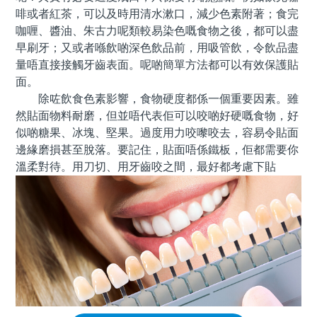
啡或者紅茶，可以及時用清水漱口，減少色素附著；食完
咖喱、醬油、朱古力呢類較易染色嘅食物之後，都可以盡
早刷牙；又或者喺飲啲深色飲品前，用吸管飲，令飲品盡
量唔直接接觸牙齒表面。呢啲簡單方法都可以有效保護貼
面。
除咗飲食色素影響，食物硬度都係一個重要因素。雖
然貼面物料耐磨，但並唔代表佢可以咬啲好硬嘅食物，好
似啲糖果、冰塊、堅果。過度用力咬嚟咬去，容易令貼面
邊緣磨損甚至脫落。要記住，貼面唔係鐵板，佢都需要你
溫柔對待。用刀切、用牙齒咬之間，最好都考慮下貼