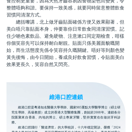
食控制更重要，因爲天然牙齒容易因食物染色而變黃，令
整體唔夠和諧。要保持一致美感，就要同時留意整體飲食
習慣同清潔方式。
總括嚟講，北上做牙齒貼面確係方便又效果顯著，但
美白唔只靠貼面本身，仲要靠你日常飲食同清潔習慣。記
住少啲色素飲品、避免硬物、注意漱口同定期檢查，咁樣
你個笑容先可以保持耐白耐靚。貼面只係美麗面貌嘅開
始，而生活態度先係令笑容持久嘅關鍵。唔好等到顏色變
黃先後悔，由今日開始，養成良好飲食習慣，令貼面美白
效果更長久，笑容自然又閃亮。
維港口腔連鎖
維港口腔是粵港知名醫藥大學導師、國家985重點大學醫學博士（碩士研
究生導師、高級教授）成立的香港大型醫療集團，創始於2008年。連鎖各分
院匯聚來自香港、內地的博士、碩士專家牙醫，堅持實實在在做好牙科診
療。
維港口腔踐行「醫道濟世」的大學校訓，十六年穩定開診。榮獲「2024