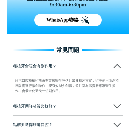
9:30am-6:30pm
WhatsApp聯絡
常見問題
種植牙會唔會有副作用？
维港口腔種植術前會有專家醫生評估且出具植牙方案，術中使用微創植
牙設備進行微創操作，能有效減少創傷，並且都為高資曆專家醫生操
作，會最大化避免一切副作用。
種植牙用咩材質比較好？
現在國際上普遍用嘅係純鈦。純鈦同人體骨質相容性高，愈合得快又穩
陣，安全可靠。
點解要選擇維港口腔？
維港口腔踐行「醫道濟世」的大學校訓，各分院匯聚來自香港、內地的