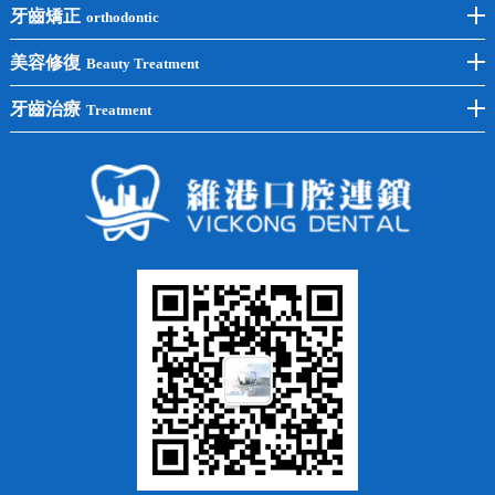
後牙種植
冷光美白
牙齒矯正
orthodontic
單顆種植
洗牙
牙齒矯正
美容修復
Beauty Treatment
半口種植
黃黑牙
兒童矯正
全瓷牙
牙齒治療
Treatment
全口種植
四環素牙
隱形矯正
牙缺失
蛀牙補牙
常見問題
齙牙
鑲牙
智齒
牙貼面
牙列不齊
烤瓷牙
牙齦出血
地包天
義齒
拔牙
牙周炎
根管治療