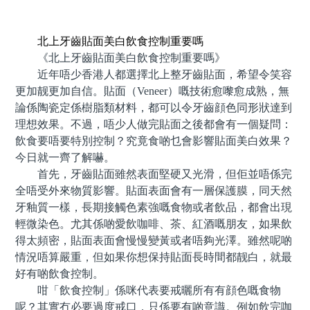
預約牙醫 contact us
北上牙齒貼面美白飲食控制重要嗎
《北上牙齒貼面美白飲食控制重要嗎》
近年唔少香港人都選擇北上整牙齒貼面，希望令笑容
更加靓更加自信。貼面（Veneer）嘅技術愈嚟愈成熟，無
論係陶瓷定係樹脂類材料，都可以令牙齒顔色同形狀達到
理想效果。不過，唔少人做完貼面之後都會有一個疑問：
飲食要唔要特別控制？究竟食啲乜會影響貼面美白效果？
今日就一齊了解嚇。
首先，牙齒貼面雖然表面堅硬又光滑，但佢並唔係完
全唔受外來物質影響。貼面表面會有一層保護膜，同天然
牙釉質一樣，長期接觸色素強嘅食物或者飲品，都會出現
輕微染色。尤其係啲愛飲咖啡、茶、紅酒嘅朋友，如果飲
得太頻密，貼面表面會慢慢變黃或者唔夠光澤。雖然呢啲
情況唔算嚴重，但如果你想保持貼面長時間都靓白，就最
好有啲飲食控制。
咁「飲食控制」係咪代表要戒曬所有有顔色嘅食物
呢？其實冇必要過度戒口，只係要有啲意識。例如飲完咖