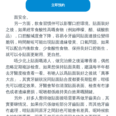
立即預約
面安全。
另一方面，飲食習慣仲可以影響口腔環境。貼面裝好
之後，如果經常食酸性高嘅食物（例如檸檬、醋、碳酸飲
品），口腔酸堿度會下降，容易令牙齒同貼面連接位變得
脆弱，時間耐咗可能出現貼面邊緣發黃、口氣問題。如果
可以配合均衡飲食、少食酸性食物、保持良好口腔衛生，
就可以令貼面更耐用、更自然。
唔少北上貼面嘅港人，做完治療之後返嚟香港，偶然
忽略定期複診檢查。如果想保持貼面美觀，建議每半年都
去牙醫度檢查看一看。有啲人以爲貼面裝好之後就「萬事
大吉」，其實牙龈狀況同貼面貼合度都要長期監察，咁樣
先可以穩定效果。牙醫會幫你清潔貼面表面、檢查有冇滲
色或者邊緣磨損，呢啲都係維持美白效果嘅關鍵。
另外，好多人覺得做貼面後唔需要再做牙齒美白，其
實要睇情況。如果你只係做咗部分牙齒貼面，而其他牙齒
冇處理，咁貼面同原牙之間顔色可能會有差異。呢時候飲