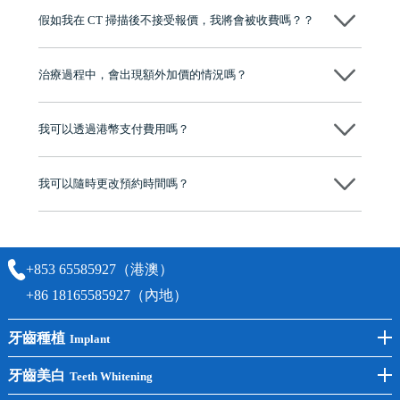
博士碩士高資歷牙醫，十七年穩定開診。榮獲「2024香港企業領袖品
假如我在 CT 掃描後不接受報價，我將會被收費嗎？？
牌」、「2025香港企業領袖品牌」，是諾貝爾種植系統全球放心植牙中
心，香港新城電台與廣東衛視推薦品牌
不會！只要未開始實際服務之前，你不會被收取任何費用。
至今已服務超過三十個國家和地區的顧客，受到粵港澳大灣區及周邊城
市市民極高的口碑評價及信任推薦 珠海、深圳設有八大分院，香港亦設
治療過程中，會出現額外加價的情況嗎？
有咨詢及服務保障中心，有任何問題都可以隨時預約免費咨詢，讓人十
分放心
不會，治療前我們會詳細說明治療方案及對應的價錢，顧客同意並簽字
後，我們才會正式進行診療服務
我可以透過港幣支付費用嗎？
可以。維港口腔會按照當日匯率轉算收取費用，而匯率會及時告知客人
我可以隨時更改預約時間嗎？
可以，請盡早通過wechat或whatsapp聯絡我們，告知我們你原本預約的
時間及資料，並且重新預約的日期及時段
+853 65585927（港澳）
+86 18165585927（內地）
牙齒種植
Implant
前牙種植
牙齒美白
Teeth Whitening